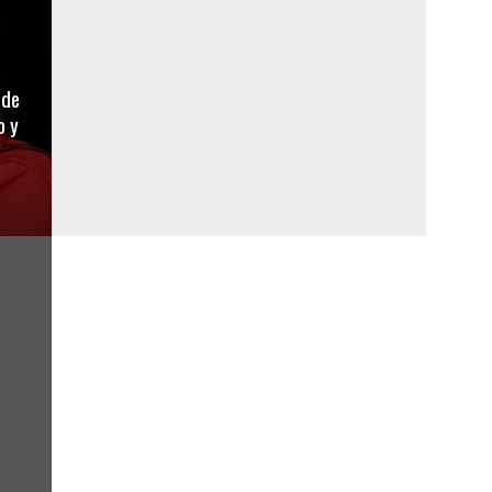
 de
o y