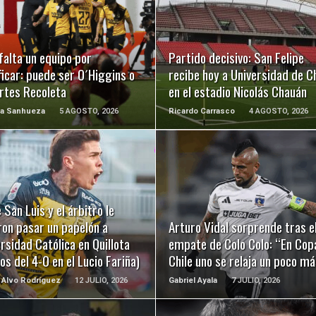
LEER MÁS
LEER MÁS
falta un equipo por
Partido decisivo: San Felipe
ficar: puede ser O´Higgins o
recibe hoy a Universidad de Ch
rtes Recoleta
en el estadio Nicolás Chauán
na Sanhueza
5 AGOSTO, 2026
Ricardo Carrasco
4 AGOSTO, 2026
LEER MÁS
LEER MÁS
 San Luis y el árbitro le
ron pasar un papelón a
Arturo Vidal sorprende tras e
rsidad Católica en Quillota
empate de Colo Colo: “En Cop
os del 4-0 en el Lucio Fariña)
Chile uno se relaja un poco má
 Alvo Rodríguez
12 JULIO, 2026
Gabriel Ayala
7 JULIO, 2026