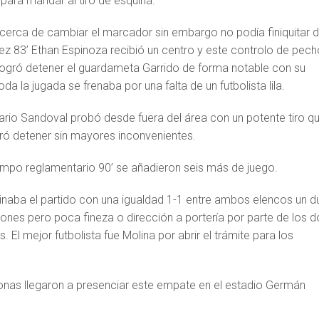
para mandar al tiro de esquina.
 cerca de cambiar el marcador sin embargo no podía finiquitar 
z 83’ Ethan Espinoza recibió un centro y este controlo de pech
ogró detener el guardameta Garrido de forma notable con su
a la jugada se frenaba por una falta de un futbolista lila.
ario Sandoval probó desde fuera del área con un potente tiro qu
gró detener sin mayores inconvenientes.
iempo reglamentario 90’ se añadieron seis más de juego.
naba el partido con una igualdad 1-1 entre ambos elencos un d
ones pero poca fineza o dirección a portería por parte de los d
 El mejor futbolista fue Molina por abrir el trámite para los
nas llegaron a presenciar este empate en el estadio Germán