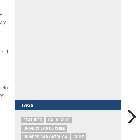
de
o y
e el
uelo
os
TAGS
FEATURED
COLO COLO
UNIVERSIDAD DE CHILE
UNIVERSIDAD CATÓLICA
CHILE