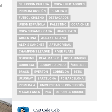
SELECCIÓN CHILENA
COPA LIBERTADORES
tt
PRIMERA DIVISIÓN
PRIMERA B
FUTBOL CHILENO
DESTACADOS
UNIÓN ESPAÑOLA
PALESTINO
COPA CHILE
COPA SUDAMERICANA
HUACHIPATO
ARGENTINA
AUDAX ITALIANO
ALEXIS SÁNCHEZ
ARTURO VIDAL
CHAMPIONS LEAGUE
RIVER PLATE
O'HIGGINS
REAL MADRID
BOCA JUNIORS
COBRESAL
COQUIMBO UNIDO
ÑUBLENSE
BRASIL
EVERTON
COBRELOA
BETIS
URUGUAY
BARCELONA
FC BARCELONA
PRIMERA A
UNIVERSIDAD DE CONCEPCIÓN
MAGALLANES
PSG
DEPORTES IQUIQUE