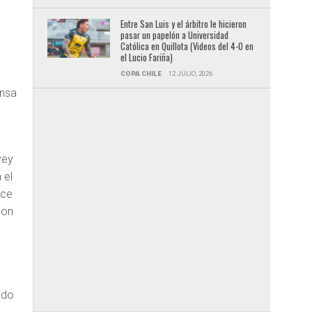
Entre San Luis y el árbitro le hicieron
pasar un papelón a Universidad
Católica en Quillota (Videos del 4-0 en
el Lucio Fariña)
COPA CHILE
12 JULIO, 2026
ensa
vey
 el
uce
con
ido