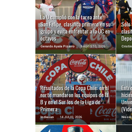
LEER MÁS
La U cumplió con la tarea ante
San Felipe, clasifica primero en su
Sólo 
grupo y evita enfrentar a la UC en
clasi
octavos
Depo
Gerardo Ayala Pizarro
5 AGOSTO, 2026
Cristi
LEER MÁS
Resultados de la Copa Chile: en el
Entre
norte mandaron los equipos de la
hicie
B y en el Sur los de la Liga de
Unive
Primera
(Vide
Indiasan
14 JULIO, 2026
Nissin