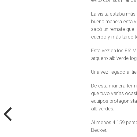
evitó con sus manos 
La visita estaba más
buena manera esta ve
sacó un remate que l
cuerpo y más tarde tod
Esta vez en los 86’ M
arquero albiverde lo
Una vez llegado al t
De esta manera termi
que tuvo varias ocasi
equipos protagonistas.
albiverdes.
Al menos 4.159 perso
Becker.