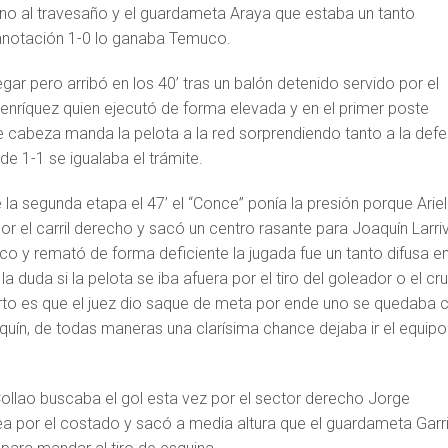
no al travesaño y el guardameta Araya que estaba un tanto
 anotación 1-0 lo ganaba Temuco.
egar pero arribó en los 40’ tras un balón detenido servido por el
Henríquez quien ejecutó de forma elevada y en el primer poste
cabeza manda la pelota a la red sorprendiendo tanto a la def
e 1-1 se igualaba el trámite.
e la segunda etapa el 47’ el “Conce” ponía la presión porque Ariel
r el carril derecho y sacó un centro rasante para Joaquín Larri
ico y remató de forma deficiente la jugada fue un tanto difusa en
a duda si la pelota se iba afuera por el tiro del goleador o el cr
erto es que el juez dio saque de meta por ende uno se quedaba 
aquín, de todas maneras una clarísima chance dejaba ir el equipo
Collao buscaba el gol esta vez por el sector derecho Jorge
rea por el costado y sacó a media altura que el guardameta Garr