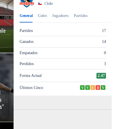
ile
l
a
s”