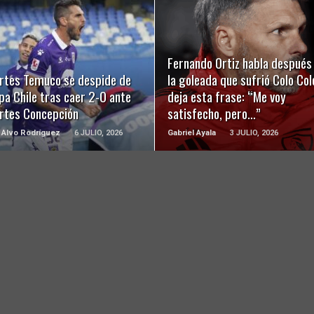
LEER MÁS
LEER MÁS
Fernando Ortiz habla después
rtes Temuco se despide de
la goleada que sufrió Colo Col
pa Chile tras caer 2-0 ante
deja esta frase: “Me voy
rtes Concepción
satisfecho, pero…”
 Alvo Rodríguez
6 JULIO, 2026
Gabriel Ayala
3 JULIO, 2026