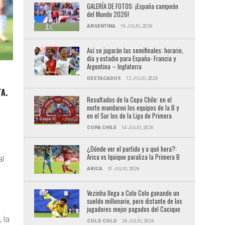
GALERÍA DE FOTOS: ¡España campeón
del Mundo 2026!
ARGENTINA
19 JULIO, 2026
Así se jugarán las semifinales: horario,
día y estadio para España- Francia y
Argentina – Inglaterra
DESTACADOS
12 JULIO, 2026
A.
Resultados de la Copa Chile: en el
norte mandaron los equipos de la B y
en el Sur los de la Liga de Primera
COPA CHILE
14 JULIO, 2026
¿Dónde ver el partido y a qué hora?:
Arica vs Iquique paraliza la Primera B
al
ARICA
31 JULIO, 2026
Vozinha llega a Colo Colo ganando un
sueldo millonario, pero distante de los
jugadores mejor pagados del Cacique
 la
COLO COLO
26 JULIO, 2026