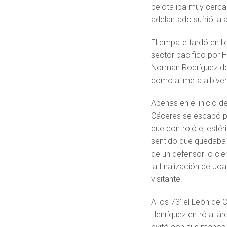
pelota iba muy cerca
adelantado sufrió la
El empate tardó en ll
sector pacifico por 
Norman Rodríguez de 
como al meta albiverd
Apenas en el inicio d
Cáceres se escapó po
que controló el esfér
sentido que quedaba l
de un defensor lo ci
la finalización de Jo
visitante.
A los 73’ el León de 
Henríquez entró al á