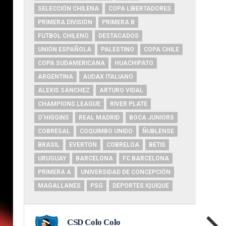
SELECCIÓN CHILENA
COPA LIBERTADORES
PRIMERA DIVISIÓN
PRIMERA B
FUTBOL CHILENO
DESTACADOS
UNIÓN ESPAÑOLA
PALESTINO
COPA CHILE
COPA SUDAMERICANA
HUACHIPATO
ARGENTINA
AUDAX ITALIANO
ALEXIS SÁNCHEZ
ARTURO VIDAL
CHAMPIONS LEAGUE
RIVER PLATE
O'HIGGINS
REAL MADRID
BOCA JUNIORS
COBRESAL
COQUIMBO UNIDO
ÑUBLENSE
BRASIL
EVERTON
COBRELOA
BETIS
URUGUAY
BARCELONA
FC BARCELONA
PRIMERA A
UNIVERSIDAD DE CONCEPCIÓN
MAGALLANES
PSG
DEPORTES IQUIQUE