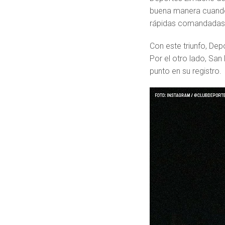
buena manera cuando 
rápidas comandadas 
Con este triunfo, De
Por el otro lado, Sa
punto en su registro.