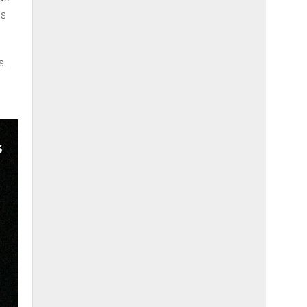
es
s.