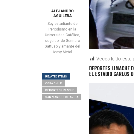
ALEJANDRO
AGUILERA
Soy estudiante de
Periodismo en la
Universidad Católica,
seguidor de Gennaro
Gattuso y amante del
Heavy Metal.
Veces leído este 
DEPORTES LIMACHE DE
EL ESTADIO CARLOS D
RELATED ITEMS
COPA CHILE
DEPORTES LIMACHE
SAN MARCOS DE ARICA