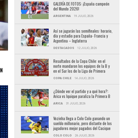
GALERÍA DE FOTOS: ¡España campeón
del Mundo 2026!
ARGENTINA
19 JULIO, 2026
Así se jugarán las semifinales: horario,
día y estadio para España- Francia y
Argentina – Inglaterra
DESTACADOS
12 JULIO, 2026
Resultados de la Copa Chile: en el
norte mandaron los equipos de la B y
EN
en el Sur los de la Liga de Primera
COPA CHILE
14 JULIO, 2026
¿Dónde ver el partido y a qué hora?:
Arica vs Iquique paraliza la Primera B
ARICA
31 JULIO, 2026
Vozinha llega a Colo Colo ganando un
sueldo millonario, pero distante de los
jugadores mejor pagados del Cacique
COLO COLO
26 JULIO, 2026