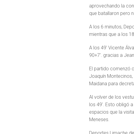
aprovechando la cont
que batallaron pero n
A los 6 minutos, Dep
mientras que a los 18
A los 49′ Vicente Álva
90+7′. gracias a Je
El partido comenzó co
Joaquín Montecinos, 
Maidana para decreta
Al volver de los vest
los 49′. Esto obligó 
espacios que la visi
Meneses.
Deportes Limache de