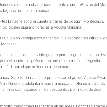
undencia de sus individualidades frente a unos «Bravos del Mor
o lograron sostener la paridad.
ortes Limache abrió la cuenta a través de Joaquín Montecinos,
′ los locales igualaron gracias a Agustín Maidana.
rez puso en ventaja a los visitantes, que estiraron las cifras a lo
an Meneses
n alta intensidad. La visita golpeó primero gracias a la rapidez
pero el cuadro ariqueño reaccionó rápido mediante Agustín
r el 1-1 con el que se fueron al descanso.
uarios, Deportes Limache sorprendió con el gol de Vicente Álvar
a San Marcos a adelantar líneas y arriesgar en ofensiva, dejando
ta terminó capitalizando en los descuentos por medio de Jean
mostró mayor madurez táctica en las áreas. Logró replegarse 