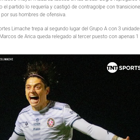
el partido lo requería y castigó de contragolpe con transicion
por sus hombres de ofensiva.
portes Limache trepa al segundo lugar del Grupo A con 3 unidade
n Marcos de Arica queda relegado al tercer puesto con apenas 1