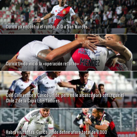
Curicó ya encontró el rumbo: 2-0 a San Marcos
Curico Unido inició la «operación retorno»
Colo Colo vence a Curicó Unido, pero no le alcanza para conseguir el
Chile 2 de la Copa Libertadores
Habrá visitantes: Curicó Unido define aforo total de 8.000