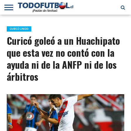
PRIMERA
DIVISIÓN
PRIMERA
SELECCIÓN
CHILENOS
FÚTBOL
B
CHILENA
EN EL
INTERNACIONAL
CURICÓ UNIDO
MUNDO
Curicó goleó a un Huachipato
que esta vez no contó con la
ayuda ni de la ANFP ni de los
árbitros