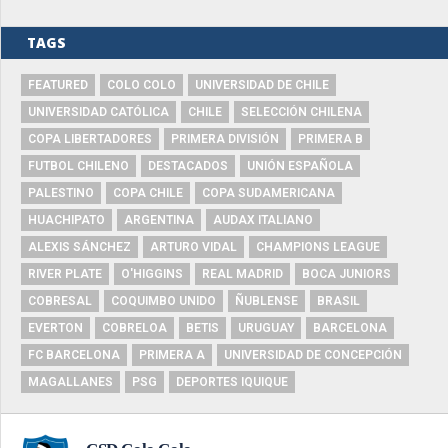
TAGS
FEATURED
COLO COLO
UNIVERSIDAD DE CHILE
UNIVERSIDAD CATÓLICA
CHILE
SELECCIÓN CHILENA
COPA LIBERTADORES
PRIMERA DIVISIÓN
PRIMERA B
FUTBOL CHILENO
DESTACADOS
UNIÓN ESPAÑOLA
PALESTINO
COPA CHILE
COPA SUDAMERICANA
HUACHIPATO
ARGENTINA
AUDAX ITALIANO
ALEXIS SÁNCHEZ
ARTURO VIDAL
CHAMPIONS LEAGUE
RIVER PLATE
O'HIGGINS
REAL MADRID
BOCA JUNIORS
COBRESAL
COQUIMBO UNIDO
ÑUBLENSE
BRASIL
EVERTON
COBRELOA
BETIS
URUGUAY
BARCELONA
FC BARCELONA
PRIMERA A
UNIVERSIDAD DE CONCEPCIÓN
MAGALLANES
PSG
DEPORTES IQUIQUE