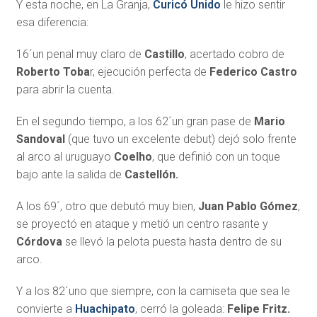
Y esta noche, en La Granja,
Curicó Unido
le hizo sentir
esa diferencia:
16´un penal muy claro de
Castillo
, acertado cobro de
Roberto Toba
r, ejecución perfecta de
Federico Castro
para abrir la cuenta.
En el segundo tiempo, a los 62´un gran pase de
Mario
Sandoval
(que tuvo un excelente debut) dejó solo frente
al arco al uruguayo
Coelho
, que definió con un toque
bajo ante la salida de
Castellón.
A los 69´, otro que debutó muy bien,
Juan Pablo Gómez
,
se proyectó en ataque y metió un centro rasante y
Córdova
se llevó la pelota puesta hasta dentro de su
arco.
Y a los 82´uno que siempre, con la camiseta que sea le
convierte a
Huachipato
, cerró la goleada:
Felipe Fritz.