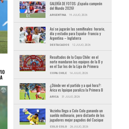
GALERÍA DE FOTOS: ¡España campeón
del Mundo 2026!
ARGENTINA
19 JULIO, 2026
Así se jugarán las semifinales: horario,
día y estadio para España- Francia y
Argentina – Inglaterra
DESTACADOS
12 JULIO, 2026
Resultados de la Copa Chile: en el
norte mandaron los equipos de la B y
en el Sur los de la Liga de Primera
VIO
COPA CHILE
14 JULIO, 2026
LA
¿Dónde ver el partido y a qué hora?:
Arica vs Iquique paraliza la Primera B
ARICA
31 JULIO, 2026
Vozinha llega a Colo Colo ganando un
sueldo millonario, pero distante de los
jugadores mejor pagados del Cacique
COLO COLO
26 JULIO, 2026