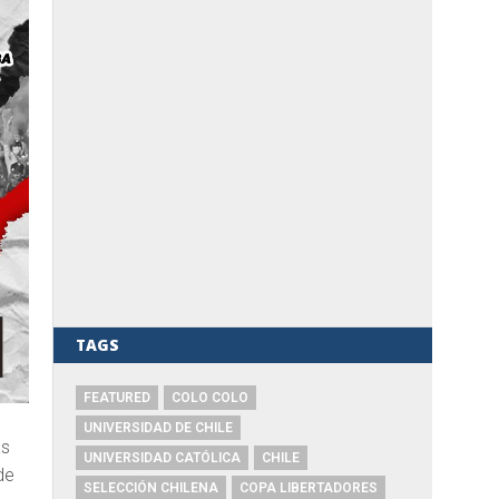
TAGS
FEATURED
COLO COLO
UNIVERSIDAD DE CHILE
as
UNIVERSIDAD CATÓLICA
CHILE
de
SELECCIÓN CHILENA
COPA LIBERTADORES