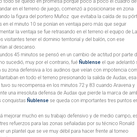
ero todo se quedó en promesa porque poco a poco el cuadro de
ndar en el terreno de juego, comenzó a posicionarse en zona
ndo la figura del portero Muñoz que evitaba la caída de su pórt
s en el minuto 10 se ponían en ventaja pero más que seguir
ntar la ventaja se fue retrasando en el terreno el equipo de L
os visitantes tener el dominio territorial y del balón, con ese
rían al descanso.
gundos 45 minutos se pensó en un cambio de actitud por parte 
no sucedió, muy por el contrario, fué
Ñublense
el que adelantó 
a su zona defensiva a los audinos que veían con impotencia co
elantaban en todo el terreno presionando la salida de Audax, esa
tuvo su recompensa en los minutos 72 y 83 cuando Aravena y
nte una irresoluta defensa de Audax que pierde la marca de a
s conquistas
Ñublense
se queda con importantes tres puntos en
á mejorar mucho en su trabajo defensivo y de medio campo, e
 tres refuerzos para las zonas señaladas por su técnico Ronald
er un plantel que se ve muy débil para hacer frente al torneo