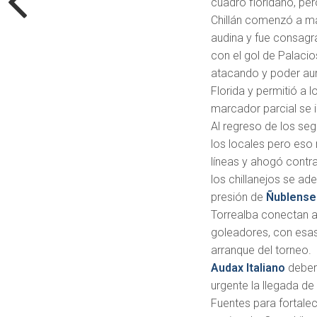
cuadro floridano, p
Chillán comenzó a ma
audina y fue consagra
con el gol de Palacio
atacando y poder aume
Florida y permitió a l
marcador parcial se i
Al regreso de los se
los locales pero eso 
líneas y ahogó contr
los chillanejos se ad
presión de
Ñublense
Torrealba conectan a
goleadores, con esa
arranque del torneo.
Audax Italiano
deber
urgente la llegada de
Fuentes para fortalec