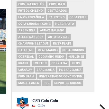
PRIMERA DIVISIÓN
PRIMERA B
FUTBOL CHILENO
DESTACADOS
UNIÓN ESPAÑOLA
PALESTINO
COPA CHILE
COPA SUDAMERICANA
HUACHIPATO
ARGENTINA
AUDAX ITALIANO
ALEXIS SÁNCHEZ
ARTURO VIDAL
CHAMPIONS LEAGUE
RIVER PLATE
O'HIGGINS
REAL MADRID
BOCA JUNIORS
COBRESAL
COQUIMBO UNIDO
ÑUBLENSE
BRASIL
EVERTON
COBRELOA
BETIS
URUGUAY
BARCELONA
FC BARCELONA
PRIMERA A
UNIVERSIDAD DE CONCEPCIÓN
MAGALLANES
PSG
DEPORTES IQUIQUE