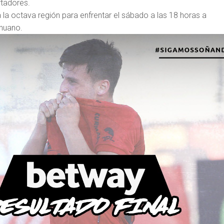
rtadores.
 la octava región para enfrentar el sábado a las 18 horas a
huano.