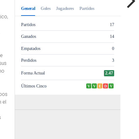
ico,
a
de
sus
mo
mbos
 el
s