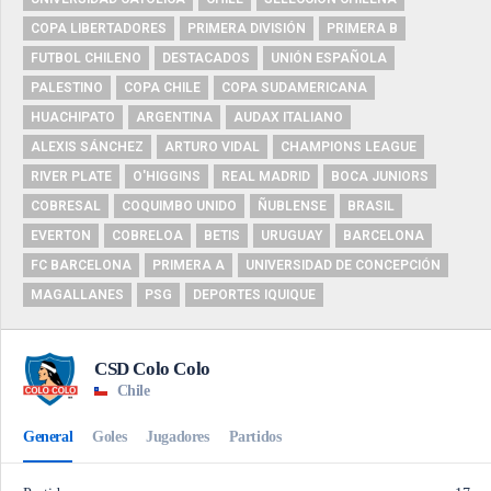
COPA LIBERTADORES
PRIMERA DIVISIÓN
PRIMERA B
FUTBOL CHILENO
DESTACADOS
UNIÓN ESPAÑOLA
PALESTINO
COPA CHILE
COPA SUDAMERICANA
HUACHIPATO
ARGENTINA
AUDAX ITALIANO
ALEXIS SÁNCHEZ
ARTURO VIDAL
CHAMPIONS LEAGUE
RIVER PLATE
O'HIGGINS
REAL MADRID
BOCA JUNIORS
COBRESAL
COQUIMBO UNIDO
ÑUBLENSE
BRASIL
EVERTON
COBRELOA
BETIS
URUGUAY
BARCELONA
FC BARCELONA
PRIMERA A
UNIVERSIDAD DE CONCEPCIÓN
MAGALLANES
PSG
DEPORTES IQUIQUE