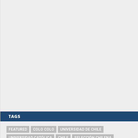
TAGS
FEATURED
COLO COLO
UNIVERSIDAD DE CHILE
UNIVERSIDAD CATÓLICA
CHILE
SELECCIÓN CHILENA