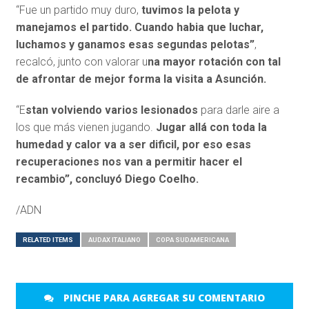
“Fue un partido muy duro,
tuvimos la pelota y
manejamos el partido. Cuando habia que luchar,
luchamos y ganamos esas segundas pelotas”
,
recalcó, junto con valorar u
na mayor rotación con tal
de afrontar de mejor forma la visita a Asunción.
“E
stan volviendo varios lesionados
para darle aire a
los que más vienen jugando.
Jugar allá con toda la
humedad y calor va a ser dificil, por eso esas
recuperaciones nos van a permitir hacer el
recambio”, concluyó Diego Coelho.
/ADN
RELATED ITEMS
AUDAX ITALIANO
COPA SUDAMERICANA
PINCHE PARA AGREGAR SU COMENTARIO