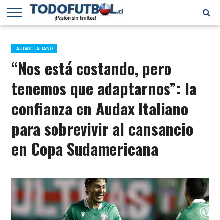
PRIMERA
DIVISIÓN
PRIMERA
SELECCIÓN
CHILENOS
FÚTBOL
B
CHILENA
EN EL
INTERNACIONAL
AUDAX ITALIANO
MUNDO
“Nos está costando, pero
tenemos que adaptarnos”: la
confianza en Audax Italiano
para sobrevivir al cansancio
en Copa Sudamericana