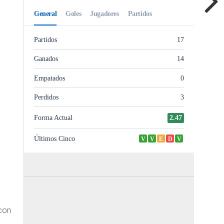
a
 con