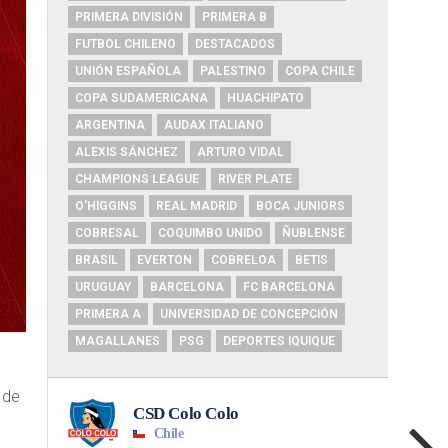
PRIMERA DIVISIÓN
PRIMERA B
FUTBOL CHILENO
DESTACADOS
UNIÓN ESPAÑOLA
PALESTINO
COPA CHILE
COPA SUDAMERICANA
HUACHIPATO
ARGENTINA
AUDAX ITALIANO
ALEXIS SÁNCHEZ
ARTURO VIDAL
CHAMPIONS LEAGUE
RIVER PLATE
O'HIGGINS
REAL MADRID
BOCA JUNIORS
COBRESAL
COQUIMBO UNIDO
ÑUBLENSE
BRASIL
EVERTON
COBRELOA
BETIS
URUGUAY
BARCELONA
FC BARCELONA
PRIMERA A
UNIVERSIDAD DE CONCEPCIÓN
MAGALLANES
PSG
DEPORTES IQUIQUE
 de