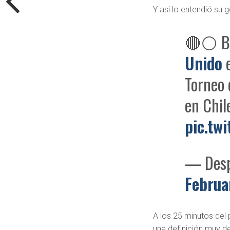
Y asi lo entendió su
🔴⚪ BR
Unido
e
Torneo 
en Chil
pic.t
— Desp
Februa
A los 25 minutos del 
una definición muy d