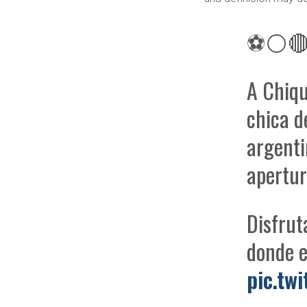
⚽⚪🔴👉
A Chiqu
chica d
argenti
apertur
Disfrut
donde e
pic.tw