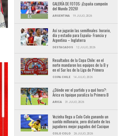
GALERÍA DE FOTOS: ¡España campeón
del Mundo 2026!
ARGENTINA
19 JULIO, 2026
Así se jugarán las semifinales: horario,
día y estadio para España- Francia y
Argentina – Inglaterra
DESTACADOS
12 JULIO, 2026
Resultados de la Copa Chile: en el
norte mandaron los equipos de la B y
en el Sur los de la Liga de Primera
COPA CHILE
14 JULIO, 2026
¿Dónde ver el partido y a qué hora?:
Arica vs Iquique paraliza la Primera B
ARICA
31 JULIO, 2026
Vozinha llega a Colo Colo ganando un
sueldo millonario, pero distante de los
jugadores mejor pagados del Cacique
COLO COLO
26 JULIO, 2026