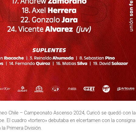
orneo Chile – Campeonato Ascenso 2024, Curicó se quedó con la
ipe. El cuadro «tortero» debutaba en elcertamen con la consigna
 la Primera División.