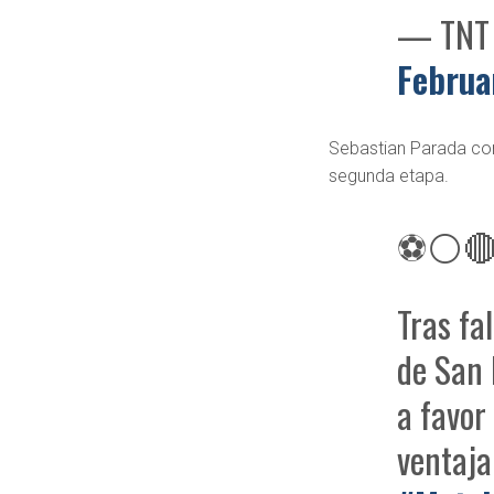
— TNT 
Februa
Sebastian Parada cons
segunda etapa.
⚽⚪🔴👉
Tras fa
de San 
a favor
ventaja