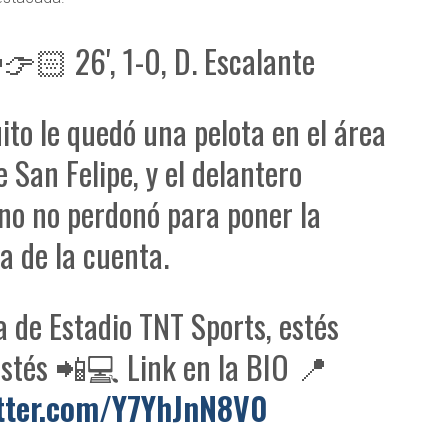
🏻 26', 1-0, D. Escalante
ito le quedó una pelota en el área
e San Felipe, y el delantero
no no perdonó para poner la
a de la cuenta.
a de Estadio TNT Sports, estés
stés 📲💻 Link en la BIO 📍
itter.com/Y7YhJnN8V0