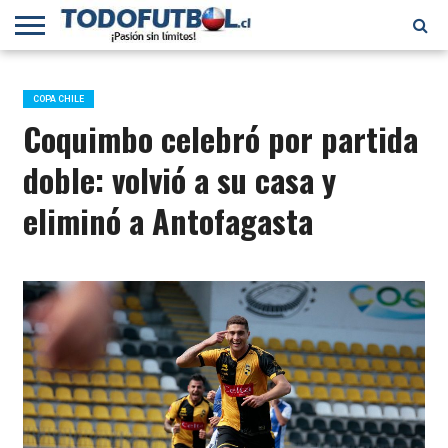
PRIMERA
DIVISIÓN
PRIMERA
SELECCIÓN
CHILENOS
FÚTBOL
B
CHILENA
EN EL
INTERNACIONAL
COPA CHILE
MUNDO
Coquimbo celebró por partida
doble: volvió a su casa y
eliminó a Antofagasta