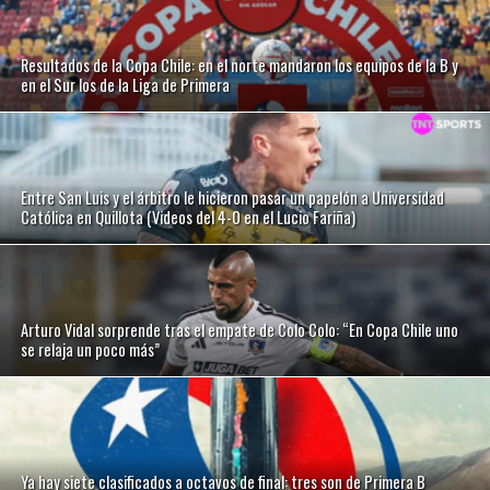
Resultados de la Copa Chile: en el norte mandaron los equipos de la B y
en el Sur los de la Liga de Primera
Entre San Luis y el árbitro le hicieron pasar un papelón a Universidad
Católica en Quillota (Videos del 4-0 en el Lucio Fariña)
Arturo Vidal sorprende tras el empate de Colo Colo: “En Copa Chile uno
se relaja un poco más”
Ya hay siete clasificados a octavos de final: tres son de Primera B