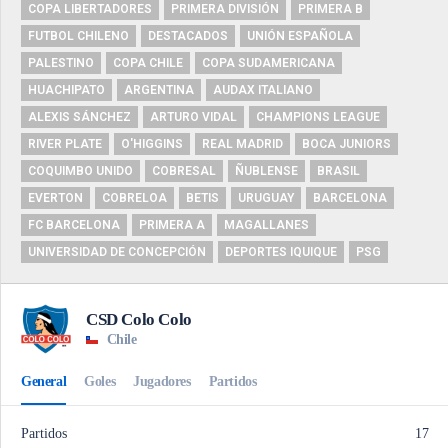
COPA LIBERTADORES
PRIMERA DIVISIÓN
PRIMERA B
FUTBOL CHILENO
DESTACADOS
UNIÓN ESPAÑOLA
PALESTINO
COPA CHILE
COPA SUDAMERICANA
HUACHIPATO
ARGENTINA
AUDAX ITALIANO
ALEXIS SÁNCHEZ
ARTURO VIDAL
CHAMPIONS LEAGUE
RIVER PLATE
O'HIGGINS
REAL MADRID
BOCA JUNIORS
COQUIMBO UNIDO
COBRESAL
ÑUBLENSE
BRASIL
EVERTON
COBRELOA
BETIS
URUGUAY
BARCELONA
FC BARCELONA
PRIMERA A
MAGALLANES
UNIVERSIDAD DE CONCEPCIÓN
DEPORTES IQUIQUE
PSG