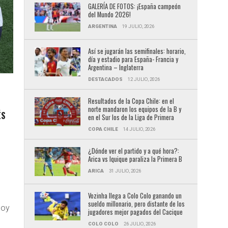
GALERÍA DE FOTOS: ¡España campeón
del Mundo 2026!
ARGENTINA
19 JULIO, 2026
Así se jugarán las semifinales: horario,
día y estadio para España- Francia y
Argentina – Inglaterra
DESTACADOS
12 JULIO, 2026
Resultados de la Copa Chile: en el
norte mandaron los equipos de la B y
ÉS
en el Sur los de la Liga de Primera
COPA CHILE
14 JULIO, 2026
¿Dónde ver el partido y a qué hora?:
Arica vs Iquique paraliza la Primera B
ARICA
31 JULIO, 2026
Vozinha llega a Colo Colo ganando un
sueldo millonario, pero distante de los
hoy
jugadores mejor pagados del Cacique
COLO COLO
26 JULIO, 2026