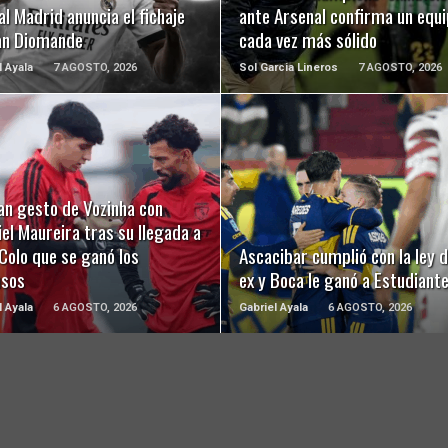
al Madrid anuncia el fichaje
ante Arsenal confirma un equ
an Diomande
cada vez más sólido
l Ayala
7 AGOSTO, 2026
Sol Garcia Lineros
7 AGOSTO, 2026
LEER MÁS
LEER MÁS
an gesto de Vozinha con
el Maureira tras su llegada a
Colo que se ganó los
Ascacibar cumplió con la ley d
usos
ex y Boca le ganó a Estudiant
l Ayala
6 AGOSTO, 2026
Gabriel Ayala
6 AGOSTO, 2026