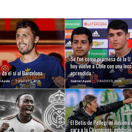
LEER MÁS
LEER MÁS
Se fue como promesa de la U 
hoy vuelve a Chile con una lecc
 da el sí al Barcelona
aprendida
l Ayala
7 AGOSTO, 2026
Gabriel Ayala
7 AGOSTO, 2026
LEER MÁS
LEER MÁS
El Betis de Pellegrini ilusiona 
cara a la Champions: exhibició