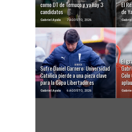
como DT de Temuco y ya hay 3
El Re
candidatos
de Y
Gabriel Ayala
7 AGOSTO, 2026
Gabrie
LEER MÁS
El gr
Sufre Daniel Garnero: Universidad
Gabri
Católica pierde a una pieza clave
Colo 
para la Copa Libertadores
apla
Gabriel Ayala
6 AGOSTO, 2026
Gabrie