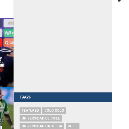
y
ión
TAGS
FEATURED
COLO COLO
de
UNIVERSIDAD DE CHILE
n
UNIVERSIDAD CATÓLICA
CHILE