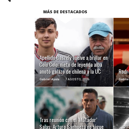
MÁS DE DESTACADOS
LEER MÁS
Apellido Caszely vuelve a brillar en
Colo Colo: nieto de leyenda alba
anotó golazo de chilena a la UC
Rodri
Gabriel Ayala
7 AGOSTO, 2026
Gabrie
LEER MÁS
Tras reunión con el ’Matador’
Salas: Arturo Sanhueza no sigue