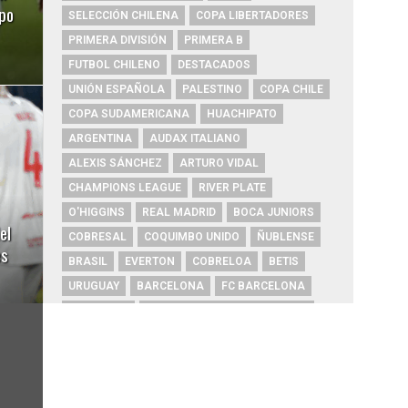
ipo
SELECCIÓN CHILENA
COPA LIBERTADORES
PRIMERA DIVISIÓN
PRIMERA B
FUTBOL CHILENO
DESTACADOS
UNIÓN ESPAÑOLA
PALESTINO
COPA CHILE
COPA SUDAMERICANA
HUACHIPATO
ARGENTINA
AUDAX ITALIANO
ALEXIS SÁNCHEZ
ARTURO VIDAL
CHAMPIONS LEAGUE
RIVER PLATE
O'HIGGINS
REAL MADRID
BOCA JUNIORS
el
COBRESAL
COQUIMBO UNIDO
ÑUBLENSE
es
BRASIL
EVERTON
COBRELOA
BETIS
URUGUAY
BARCELONA
FC BARCELONA
PRIMERA A
UNIVERSIDAD DE CONCEPCIÓN
MAGALLANES
PSG
DEPORTES IQUIQUE