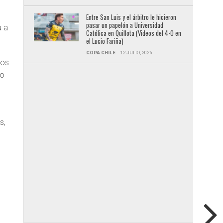
Entre San Luis y el árbitro le hicieron
pasar un papelón a Universidad
a a
Católica en Quillota (Videos del 4-0 en
el Lucio Fariña)
COPA CHILE
12 JULIO, 2026
ios
no
s,