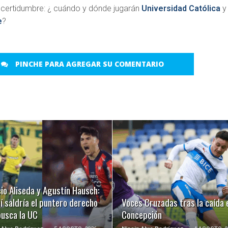
 incertidumbre: ¿ cuándo y dónde jugarán
Universidad Católica
y
e
?
PINCHE PARA AGREGAR SU COMENTARIO
LEER MÁS
LEER MÁS
io Aliseda y Agustín Hausch:
í saldría el puntero derecho
Voces Cruzadas tras la caída 
busca la UC
Concepción