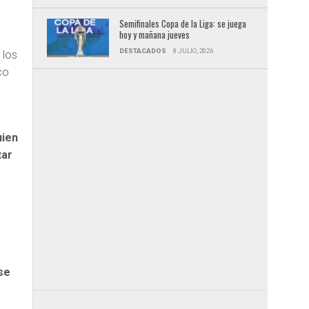
Semifinales Copa de la Liga: se juega
hoy y mañana jueves
DESTACADOS
8 JULIO, 2026
 los
co
uien
tar
se