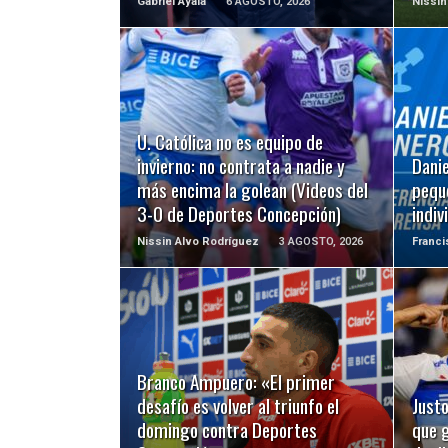
Gabriel Ayala
6 AGOSTO, 2026
Nissin
LEER MÁS
U. Católica no es equipo de
invierno: no contrata a nadie y
Dani
más encima la golean (Videos del
pequ
3-0 de Deportes Concepción)
indiv
Nissin Alvo Rodríguez
3 AGOSTO, 2026
Franc
LEER MÁS
Branco Ampuero: «El primer
desafío es volver al triunfo el
Just
domingo contra Deportes
que 