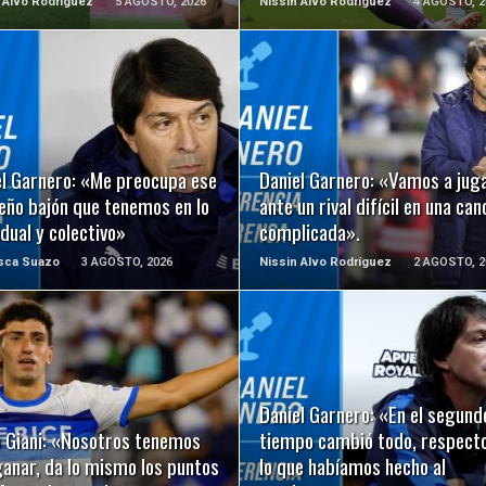
 Alvo Rodríguez
5 AGOSTO, 2026
Nissin Alvo Rodríguez
4 AGOSTO, 2
LEER MÁS
LEER MÁS
el Garnero: «Me preocupa ese
Daniel Garnero: «Vamos a jug
eño bajón que tenemos en lo
ante un rival difícil en una ca
idual y colectivo»
complicada».
isca Suazo
3 AGOSTO, 2026
Nissin Alvo Rodríguez
2 AGOSTO, 2
LEER MÁS
LEER MÁS
Daniel Garnero: «En el segund
o Giani: «Nosotros tenemos
tiempo cambió todo, respecto
ganar, da lo mismo los puntos
lo que habíamos hecho al