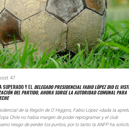
post:
47
A SUPERADO Y EL
DELEGADO PRESIDENCIAL FABIO LÓPEZ DIO EL VIST
ZACIÓN DEL PARTIDO, AHORA SURGE LA AUTORIDAD COMUNAL PARA
LECHE
sidencial de la Región de O´Higgins, Fabio López «dada la apre
Copa Chile no había margen de poder reprogramar y el club
 serio riesgo de perder los puntos, por lo tanto la ANFP ha solici