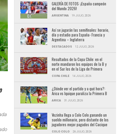
GALERÍA DE FOTOS: ¡España campeón
del Mundo 2026!
ARGENTINA
19 JULIO, 2026
Así se jugarán las semifinales: horario,
día y estadio para España- Francia y
Argentina – Inglaterra
DESTACADOS
12 JULIO, 2026
Resultados de la Copa Chile: en el
norte mandaron los equipos de la B y
en el Sur los de la Liga de Primera
COPA CHILE
14 JULIO, 2026
¿Dónde ver el partido y a qué hora?:
O
Arica vs Iquique paraliza la Primera B
ARICA
31 JULIO, 2026
tada
Vozinha llega a Colo Colo ganando un
sueldo millonario, pero distante de los
jugadores mejor pagados del Cacique
tado
COLO COLO
26 JULIO, 2026