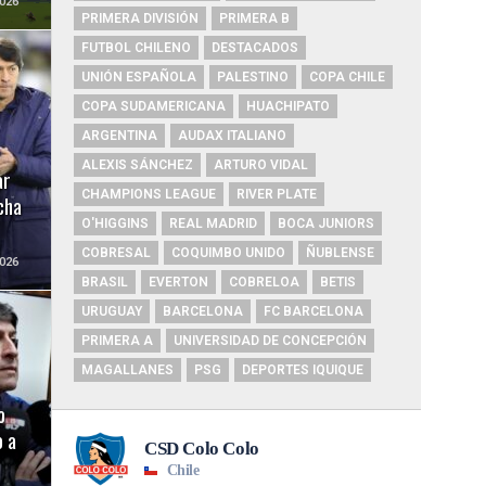
026
PRIMERA DIVISIÓN
PRIMERA B
FUTBOL CHILENO
DESTACADOS
UNIÓN ESPAÑOLA
PALESTINO
COPA CHILE
COPA SUDAMERICANA
HUACHIPATO
ARGENTINA
AUDAX ITALIANO
ALEXIS SÁNCHEZ
ARTURO VIDAL
ar
CHAMPIONS LEAGUE
RIVER PLATE
ncha
O'HIGGINS
REAL MADRID
BOCA JUNIORS
COBRESAL
COQUIMBO UNIDO
ÑUBLENSE
026
BRASIL
EVERTON
COBRELOA
BETIS
URUGUAY
BARCELONA
FC BARCELONA
PRIMERA A
UNIVERSIDAD DE CONCEPCIÓN
MAGALLANES
PSG
DEPORTES IQUIQUE
o
 a