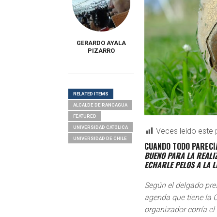
GERARDO AYALA
PIZARRO
RELATED ITEMS
ALCALDE DE RANCAGUA
FEATURED
UNIVERSIDAD CATÓLICA
Veces leído este 
UNIVERSIDAD DE CHILE
CUANDO TODO PARECÍ
BUENO PARA LA REALI
ECHARLE PELOS A LA 
Según el delgado pre
agenda que tiene la 
organizador corría el