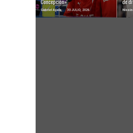
Concepción»
de di
Gabriel Ayala
30 JULIO, 2026
Nissin