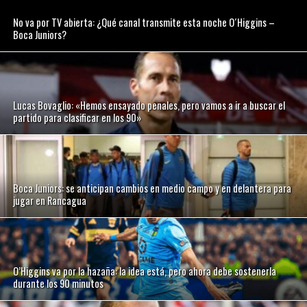
No va por TV abierta: ¿Qué canal transmite esta noche O´Higgins –
Boca Juniors?
Lucas Bovaglio: «Hemos ensayado penales, pero vamos a ir a buscar el
partido para clasificar en los 90»
Boca Juniors: se anticipan cambios en medio campo y en delantera para
jugar en Rancagua
O’Higgins va por la hazaña: la idea está, pero ahora debe sostenerla
durante los 90 minutos