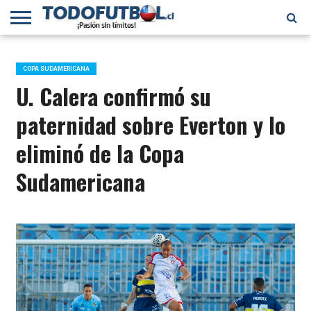
PRIMERA
DIVISIÓN
PRIMERA
SELECCIÓN
CHILENOS
FÚTBOL
B
CHILENA
EN EL
INTERNACIONAL
COPA SUDAMERICANA
MUNDO
U. Calera confirmó su
paternidad sobre Everton y lo
eliminó de la Copa
Sudamericana