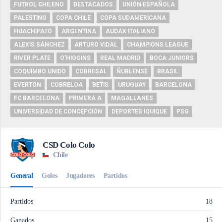
FUTBOL CHILENO
DESTACADOS
UNIÓN ESPAÑOLA
PALESTINO
COPA CHILE
COPA SUDAMERICANA
HUACHIPATO
ARGENTINA
AUDAX ITALIANO
ALEXIS SÁNCHEZ
ARTURO VIDAL
CHAMPIONS LEAGUE
RIVER PLATE
O'HIGGINS
REAL MADRID
BOCA JUNIORS
COQUIMBO UNIDO
COBRESAL
ÑUBLENSE
BRASIL
EVERTON
COBRELOA
BETIS
URUGUAY
BARCELONA
FC BARCELONA
PRIMERA A
MAGALLANES
UNIVERSIDAD DE CONCEPCIÓN
DEPORTES IQUIQUE
PSG