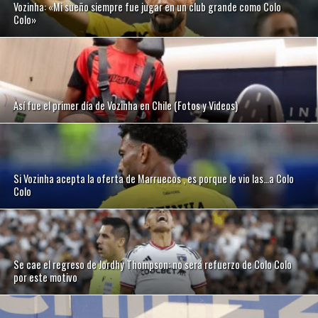
Vozinha: «Mi sueño siempre fue jugar en un club grande como Colo
Colo»
Así fue el primer día de Vozinha en Chile (Fotos y Videos)
Si Vozinha acepta la oferta de Marruecos , es porque le vio las…a Colo
Colo
Se cae el regreso de Jordhy Thompson: no será refuerzo de Colo Colo
por este motivo