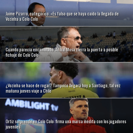
Jaime Pizarro, categórico: «Es falso que se haya caído la llegada de
Vozinha a Colo Colo
Cuando parecía encaminado: Aníbal Mosa cierra la puerta a posible
fichaje de Colo Colo
¿Vozinha se hace de rogar? Tampoco llegará hoy a Santiago, tal vez
mañana jueves viaje a Chile
Ortiz sorprende en Colo Colo: firma una marca inédita con los jugadores
juveniles