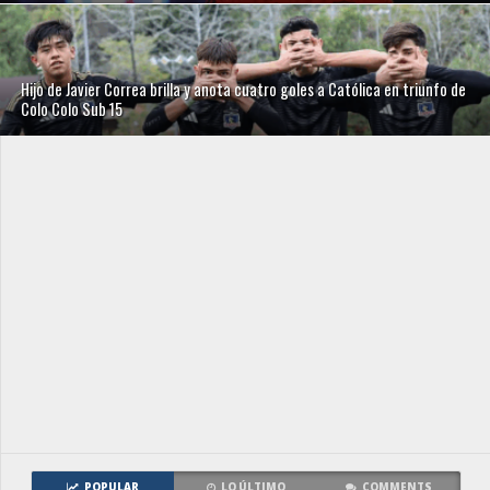
Hijo de Javier Correa brilla y anota cuatro goles a Católica en triunfo de
Colo Colo Sub 15
POPULAR
LO ÚLTIMO
COMMENTS