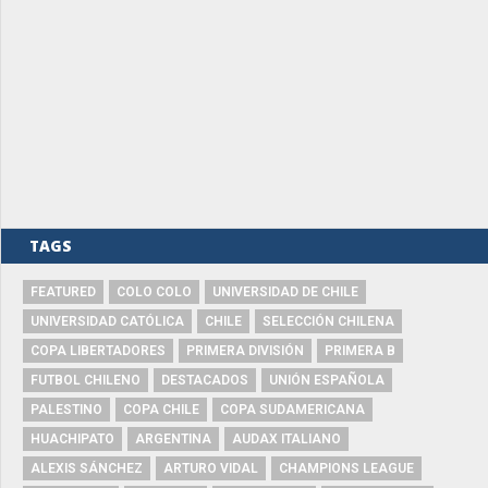
TAGS
FEATURED
COLO COLO
UNIVERSIDAD DE CHILE
UNIVERSIDAD CATÓLICA
CHILE
SELECCIÓN CHILENA
COPA LIBERTADORES
PRIMERA DIVISIÓN
PRIMERA B
FUTBOL CHILENO
DESTACADOS
UNIÓN ESPAÑOLA
PALESTINO
COPA CHILE
COPA SUDAMERICANA
HUACHIPATO
ARGENTINA
AUDAX ITALIANO
ALEXIS SÁNCHEZ
ARTURO VIDAL
CHAMPIONS LEAGUE