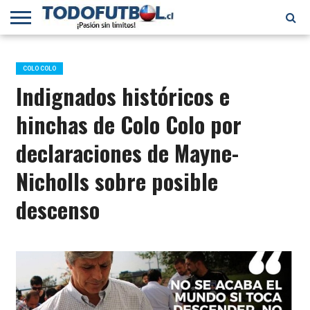
PRIMERA
DIVISIÓN
PRIMERA
SELECCIÓN
CHILENOS
FÚTBOL
B
CHILENA
EN EL
INTERNACIONAL
COLO COLO
MUNDO
Indignados históricos e
hinchas de Colo Colo por
declaraciones de Mayne-
Nicholls sobre posible
descenso