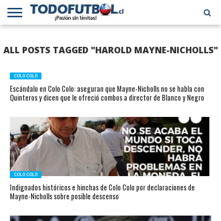
PRIMERA
DIVISIÓN
PRIMERA
SELECCIÓN
CHILENOS
FÚTBOL
ALL POSTS TAGGED "HAROLD MAYNE-NICHOLLS"
B
CHILENA
EN EL
INTERNACIONAL
MUNDO
COLO COLO
Escándalo en Colo Colo: aseguran que Mayne-Nicholls no se habla con
Quinteros y dicen que le ofreció combos a director de Blanco y Negro
COLO COLO
Indignados históricos e hinchas de Colo Colo por declaraciones de
Mayne-Nicholls sobre posible descenso