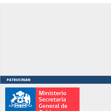
PATROCINAN
rno