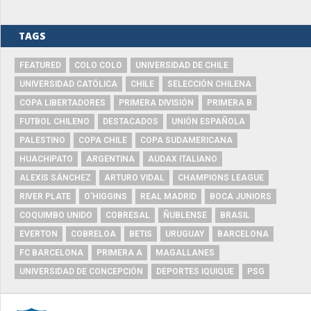
TAGS
FEATURED
COLO COLO
UNIVERSIDAD DE CHILE
UNIVERSIDAD CATÓLICA
CHILE
SELECCIÓN CHILENA
COPA LIBERTADORES
PRIMERA DIVISIÓN
PRIMERA B
FUTBOL CHILENO
DESTACADOS
UNIÓN ESPAÑOLA
PALESTINO
COPA CHILE
COPA SUDAMERICANA
HUACHIPATO
ARGENTINA
AUDAX ITALIANO
ALEXIS SÁNCHEZ
ARTURO VIDAL
CHAMPIONS LEAGUE
RIVER PLATE
O'HIGGINS
REAL MADRID
BOCA JUNIORS
COQUIMBO UNIDO
COBRESAL
ÑUBLENSE
BRASIL
EVERTON
COBRELOA
BETIS
URUGUAY
BARCELONA
FC BARCELONA
PRIMERA A
MAGALLANES
UNIVERSIDAD DE CONCEPCIÓN
DEPORTES IQUIQUE
PSG