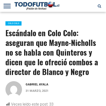
PRIMERA
DIVISIÓN
PRIMERA
SELECCIÓN
CHILENOS
FÚTBOL
B
CHILENA
EN EL
INTERNACIONAL
COLO COLO
MUNDO
Escándalo en Colo Colo:
aseguran que Mayne-Nicholls
no se habla con Quinteros y
dicen que le ofreció combos a
director de Blanco y Negro
GABRIEL AYALA
31 MARZO, 2021
Veces leído este post:
33