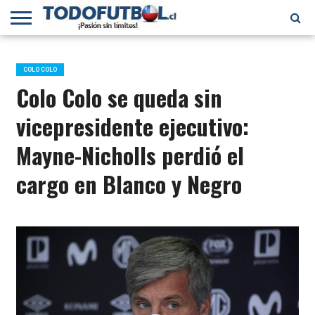
PRIMERA
DIVISIÓN
PRIMERA
SELECCIÓN
CHILENOS
FÚTBOL
B
CHILENA
EN EL
INTERNACIONAL
COLO COLO
MUNDO
Colo Colo se queda sin
vicepresidente ejecutivo:
Mayne-Nicholls perdió el
cargo en Blanco y Negro