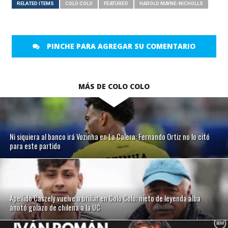
RELATED ITEMS
COLO COLO
FEATURED
HAROLD MAYNE-NICHOLLS
PINCHE PARA AGREGAR SU COMENTARIO
MÁS DE COLO COLO
Ni siquiera al banco irá Vozinha en La Calera: Fernando Ortiz no lo citó
para este partido
Apellido Caszely vuelve a brillar en Colo Colo: nieto de leyenda alba
anotó golazo de chilena a la UC