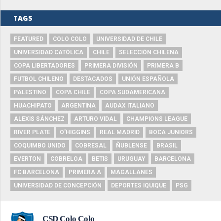
TAGS
FEATURED
COLO COLO
UNIVERSIDAD DE CHILE
UNIVERSIDAD CATÓLICA
CHILE
SELECCIÓN CHILENA
COPA LIBERTADORES
PRIMERA DIVISIÓN
PRIMERA B
FUTBOL CHILENO
DESTACADOS
UNIÓN ESPAÑOLA
PALESTINO
COPA CHILE
COPA SUDAMERICANA
HUACHIPATO
ARGENTINA
AUDAX ITALIANO
ALEXIS SÁNCHEZ
ARTURO VIDAL
CHAMPIONS LEAGUE
RIVER PLATE
O'HIGGINS
REAL MADRID
BOCA JUNIORS
COQUIMBO UNIDO
COBRESAL
ÑUBLENSE
BRASIL
EVERTON
COBRELOA
BETIS
URUGUAY
BARCELONA
FC BARCELONA
PRIMERA A
MAGALLANES
UNIVERSIDAD DE CONCEPCIÓN
DEPORTES IQUIQUE
PSG