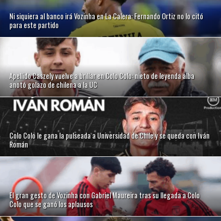
Ni siquiera al banco irá Vozinha en La Calera: Fernando Ortiz no lo citó
para este partido
Apellido Caszely vuelve a brillar en Colo Colo: nieto de leyenda alba
anotó golazo de chilena a la UC
Colo Colo le gana la pulseada a Universidad de Chile y se queda con Iván
Román
El gran gesto de Vozinha con Gabriel Maureira tras su llegada a Colo
Colo que se ganó los aplausos