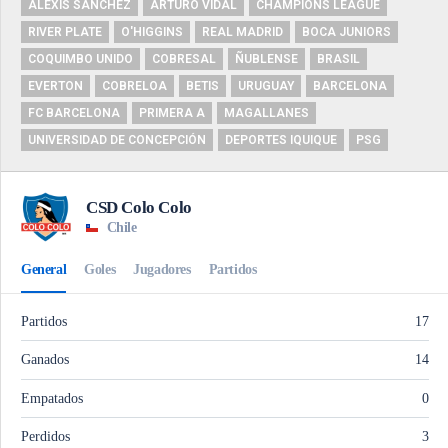
ALEXIS SÁNCHEZ
ARTURO VIDAL
CHAMPIONS LEAGUE
RIVER PLATE
O'HIGGINS
REAL MADRID
BOCA JUNIORS
COQUIMBO UNIDO
COBRESAL
ÑUBLENSE
BRASIL
EVERTON
COBRELOA
BETIS
URUGUAY
BARCELONA
FC BARCELONA
PRIMERA A
MAGALLANES
UNIVERSIDAD DE CONCEPCIÓN
DEPORTES IQUIQUE
PSG