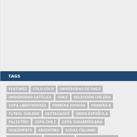
TAGS
FEATURED
COLO COLO
UNIVERSIDAD DE CHILE
UNIVERSIDAD CATÓLICA
CHILE
SELECCIÓN CHILENA
COPA LIBERTADORES
PRIMERA DIVISIÓN
PRIMERA B
FUTBOL CHILENO
DESTACADOS
UNIÓN ESPAÑOLA
PALESTINO
COPA CHILE
COPA SUDAMERICANA
HUACHIPATO
ARGENTINA
AUDAX ITALIANO