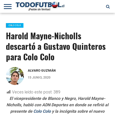
PRIMERA
DIVISIÓN
PRIMERA
SELECCIÓN
CHILENOS
FÚTBOL
B
CHILENA
EN EL
INTERNACIONAL
COLO COLO
MUNDO
Harold Mayne-Nicholls
descartó a Gustavo Quinteros
para Colo Colo
ALVARO GUZMÁN
15 JUNIO, 2020
Veces leído este post:
389
El vicepresidente de Blanco y Negro, Harold Mayne-
Nicholls, habló con ADN Deportes en donde se refirió al
presente de
Colo Colo
y la incógnita sobre el nuevo