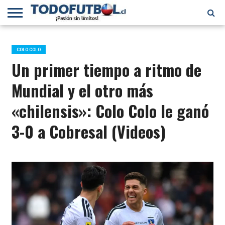
PRIMERA
DIVISIÓN
PRIMERA
SELECCIÓN
CHILENOS
FÚTBOL
B
CHILENA
EN EL
INTERNACIONAL
COLO COLO
MUNDO
Un primer tiempo a ritmo de
Mundial y el otro más
«chilensis»: Colo Colo le ganó
3-0 a Cobresal (Videos)