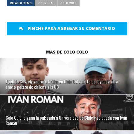
RELATED ITEMS
COBRESAL
COLO COLO
PINCHE PARA AGREGAR SU COMENTARIO
MÁS DE COLO COLO
Apellido Caszely vuelve a brillar en Colo Colo: nieto de leyenda alba
anotó golazo de chilena a la UC
Colo Colo le gana la pulseada a Universidad de Chile y se queda con Iván
Román