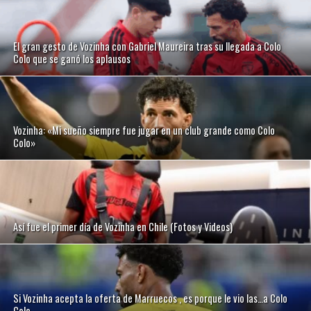
El gran gesto de Vozinha con Gabriel Maureira tras su llegada a Colo
Colo que se ganó los aplausos
Vozinha: «Mi sueño siempre fue jugar en un club grande como Colo
Colo»
Así fue el primer día de Vozinha en Chile (Fotos y Videos)
Si Vozinha acepta la oferta de Marruecos , es porque le vio las…a Colo
Colo