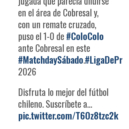
jugada que parecía diluirse
en el área de Cobresal y,
con un remate cruzado,
puso el 1-0 de
#ColoColo
ante Cobresal en este
#MatchdaySábado
.
#LigaDePri
2026
Disfruta lo mejor del fútbol
chileno. Suscríbete a…
pic.twitter.com/T6Oz8tzc2k