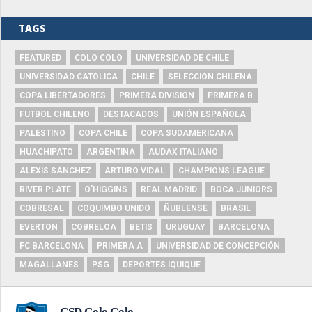
TAGS
FEATURED
COLO COLO
UNIVERSIDAD DE CHILE
UNIVERSIDAD CATÓLICA
CHILE
SELECCIÓN CHILENA
COPA LIBERTADORES
PRIMERA DIVISIÓN
PRIMERA B
FUTBOL CHILENO
DESTACADOS
UNIÓN ESPAÑOLA
PALESTINO
COPA CHILE
COPA SUDAMERICANA
HUACHIPATO
ARGENTINA
AUDAX ITALIANO
ALEXIS SÁNCHEZ
ARTURO VIDAL
CHAMPIONS LEAGUE
RIVER PLATE
O'HIGGINS
REAL MADRID
BOCA JUNIORS
COBRESAL
COQUIMBO UNIDO
ÑUBLENSE
BRASIL
EVERTON
COBRELOA
BETIS
URUGUAY
BARCELONA
FC BARCELONA
PRIMERA A
UNIVERSIDAD DE CONCEPCIÓN
MAGALLANES
PSG
DEPORTES IQUIQUE