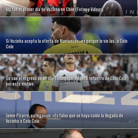
Así fue el primer día de Vozinha en Chile (Fotos y Videos)
Si Vozinha acepta la oferta de Marruecos , es porque le vio las…a Colo
Colo
Se cae el regreso de Jordhy Thompson: no será refuerzo de Colo Colo
por este motivo
Jaime Pizarro, categórico: «Es falso que se haya caído la llegada de
Vozinha a Colo Colo