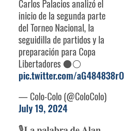
Carlos Palacios analizó el
inicio de la segunda parte
del Torneo Nacional, la
seguidilla de partidos y la
preparación para Copa
Libertadores ⚫️⚪️
pic.twitter.com/aG484838rO
— Colo-Colo (@ColoColo)
July 19, 2024
🎙️𝐋𝐚 𝐩𝐚𝐥𝐚𝐛𝐫𝐚 𝐝𝐞 𝐀𝐥𝐚𝐧