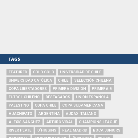
TAGS
FEATURED
COLO COLO
UNIVERSIDAD DE CHILE
UNIVERSIDAD CATÓLICA
CHILE
SELECCIÓN CHILENA
COPA LIBERTADORES
PRIMERA DIVISIÓN
PRIMERA B
FUTBOL CHILENO
DESTACADOS
UNIÓN ESPAÑOLA
PALESTINO
COPA CHILE
COPA SUDAMERICANA
HUACHIPATO
ARGENTINA
AUDAX ITALIANO
ALEXIS SÁNCHEZ
ARTURO VIDAL
CHAMPIONS LEAGUE
RIVER PLATE
O'HIGGINS
REAL MADRID
BOCA JUNIORS