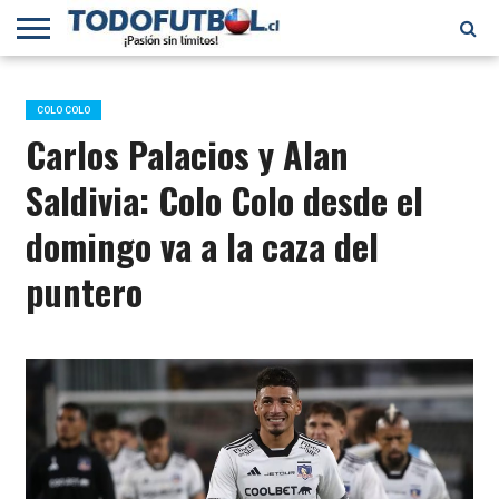
PRIMERA
DIVISIÓN
PRIMERA
SELECCIÓN
CHILENOS
FÚTBOL
B
CHILENA
EN EL
INTERNACIONAL
COLO COLO
MUNDO
Carlos Palacios y Alan
Saldivia: Colo Colo desde el
domingo va a la caza del
puntero