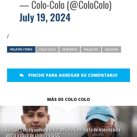
— Colo-Colo (@ColoColo)
July 19, 2024
/
RELATED ITEMS
COLO COLO
FEATURED
PALACIOS
SALDIVIA
PINCHE PARA AGREGAR SU COMENTARIO
MÁS DE COLO COLO
Apellido Caszely vuelve a brillar en Colo Colo: nieto de leyenda alba
anotó golazo de chilena a la UC