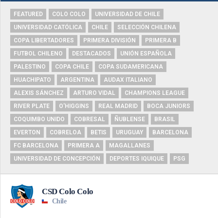
FEATURED
COLO COLO
UNIVERSIDAD DE CHILE
UNIVERSIDAD CATÓLICA
CHILE
SELECCIÓN CHILENA
COPA LIBERTADORES
PRIMERA DIVISIÓN
PRIMERA B
FUTBOL CHILENO
DESTACADOS
UNIÓN ESPAÑOLA
PALESTINO
COPA CHILE
COPA SUDAMERICANA
HUACHIPATO
ARGENTINA
AUDAX ITALIANO
ALEXIS SÁNCHEZ
ARTURO VIDAL
CHAMPIONS LEAGUE
RIVER PLATE
O'HIGGINS
REAL MADRID
BOCA JUNIORS
COQUIMBO UNIDO
COBRESAL
ÑUBLENSE
BRASIL
EVERTON
COBRELOA
BETIS
URUGUAY
BARCELONA
FC BARCELONA
PRIMERA A
MAGALLANES
UNIVERSIDAD DE CONCEPCIÓN
DEPORTES IQUIQUE
PSG