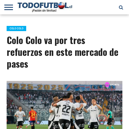
PRIMERA
DIVISIÓN
PRIMERA
SELECCIÓN
CHILENOS
FÚTBOL
B
CHILENA
EN EL
INTERNACIONAL
COLO COLO
MUNDO
Colo Colo va por tres
refuerzos en este mercado de
pases