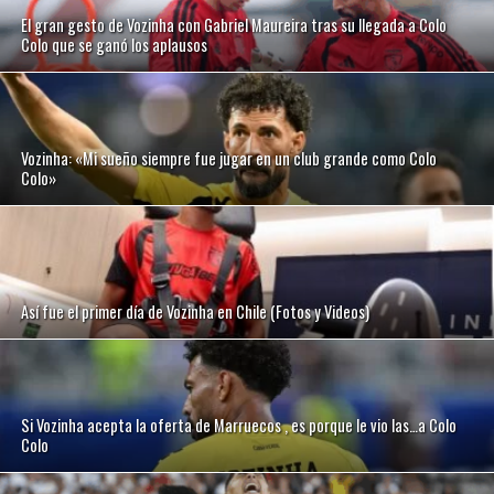
El gran gesto de Vozinha con Gabriel Maureira tras su llegada a Colo
Colo que se ganó los aplausos
Vozinha: «Mi sueño siempre fue jugar en un club grande como Colo
Colo»
Así fue el primer día de Vozinha en Chile (Fotos y Videos)
Si Vozinha acepta la oferta de Marruecos , es porque le vio las…a Colo
Colo