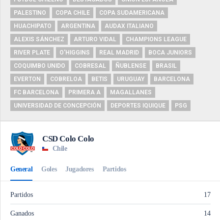
PALESTINO
COPA CHILE
COPA SUDAMERICANA
HUACHIPATO
ARGENTINA
AUDAX ITALIANO
ALEXIS SÁNCHEZ
ARTURO VIDAL
CHAMPIONS LEAGUE
RIVER PLATE
O'HIGGINS
REAL MADRID
BOCA JUNIORS
COQUIMBO UNIDO
COBRESAL
ÑUBLENSE
BRASIL
EVERTON
COBRELOA
BETIS
URUGUAY
BARCELONA
FC BARCELONA
PRIMERA A
MAGALLANES
UNIVERSIDAD DE CONCEPCIÓN
DEPORTES IQUIQUE
PSG