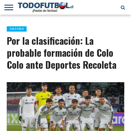
PRIMERA
DIVISIÓN
PRIMERA
SELECCIÓN
CHILENOS
FÚTBOL
B
CHILENA
EN EL
INTERNACIONAL
COLO COLO
MUNDO
Por la clasificación: La
probable formación de Colo
Colo ante Deportes Recoleta