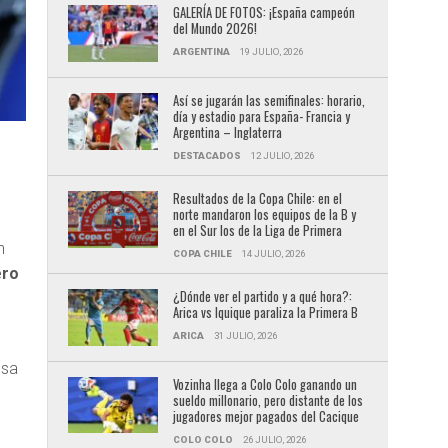
GALERÍA DE FOTOS: ¡España campeón
del Mundo 2026!
ARGENTINA
19 JULIO, 2026
Así se jugarán las semifinales: horario,
día y estadio para España- Francia y
Argentina – Inglaterra
DESTACADOS
12 JULIO, 2026
Resultados de la Copa Chile: en el
norte mandaron los equipos de la B y
en el Sur los de la Liga de Primera
n
COPA CHILE
14 JULIO, 2026
ero
¿Dónde ver el partido y a qué hora?:
Arica vs Iquique paraliza la Primera B
ARICA
31 JULIO, 2026
e
nsa
Vozinha llega a Colo Colo ganando un
sueldo millonario, pero distante de los
jugadores mejor pagados del Cacique
n
COLO COLO
26 JULIO, 2026