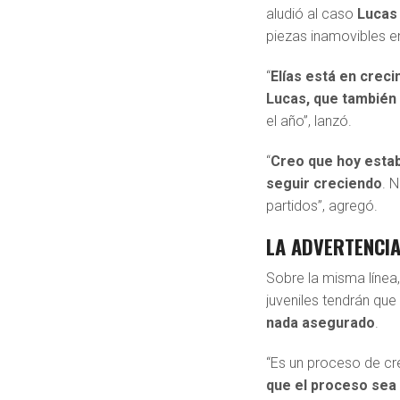
aludió al caso
Lucas
piezas inamovibles en
“
Elías está en creci
Lucas, que también
el año”, lanzó.
“
Creo que hoy estab
seguir creciendo
. 
partidos”, agregó.
LA ADVERTENCIA
Sobre la misma línea,
juveniles tendrán qu
nada asegurado
.
“Es un proceso de cr
que el proceso sea 