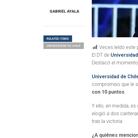
GABRIEL AYALA
RELATED ITEMS
UNIVERSIDAD DE CHILE
Veces leído este 
El DT de
Universidad
Destacó el momento d
Universidad de Chil
compromiso que le sir
con 10 puntos
.
Y ello, en medida, es
elogió a dos cantera
tras la victoria.
¿A quiénes mencio