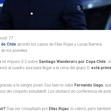
post:
77
 de Chile
abordó los casos de Elías Rojas y Lucas Barrera.
e los juveniles.
e
se impuso 3-2 sobre
Santiago Wanderers por Copa Chile
. U
vió al cuadro azul para llegar a la cima del grupo D:
está prim
 gracias a la sangre joven. Eso bien lo sabe
Fernando Gago
, qu
nos del conjunto estudiantil. Los destacó en conferencia de pre
nó?
Tras ser consultado por
Elías Rojas
, lo valoró, pero tambié