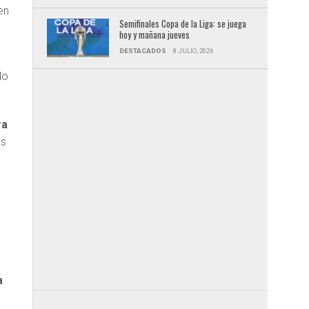
en
Semifinales Copa de la Liga: se juega
hoy y mañana jueves
DESTACADOS
8 JULIO, 2026
do
ra
os
a