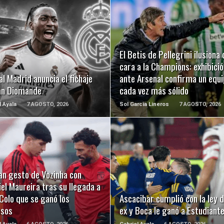
LEER MÁS
LEER MÁS
El Betis de Pellegrini ilusiona 
cara a la Champions: exhibició
al Madrid anuncia el fichaje
ante Arsenal confirma un equ
an Diomande
cada vez más sólido
l Ayala
7 AGOSTO, 2026
Sol Garcia Lineros
7 AGOSTO, 2026
LEER MÁS
LEER MÁS
an gesto de Vozinha con
el Maureira tras su llegada a
Colo que se ganó los
Ascacibar cumplió con la ley d
usos
ex y Boca le ganó a Estudiant