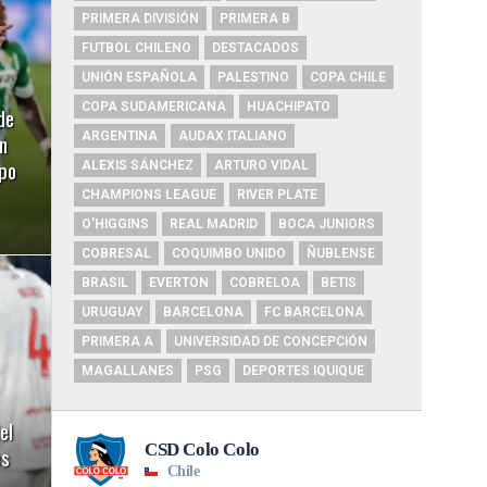
PRIMERA DIVISIÓN
PRIMERA B
FUTBOL CHILENO
DESTACADOS
UNIÓN ESPAÑOLA
PALESTINO
COPA CHILE
COPA SUDAMERICANA
HUACHIPATO
de
n
ARGENTINA
AUDAX ITALIANO
ipo
ALEXIS SÁNCHEZ
ARTURO VIDAL
CHAMPIONS LEAGUE
RIVER PLATE
O'HIGGINS
REAL MADRID
BOCA JUNIORS
COBRESAL
COQUIMBO UNIDO
ÑUBLENSE
BRASIL
EVERTON
COBRELOA
BETIS
URUGUAY
BARCELONA
FC BARCELONA
PRIMERA A
UNIVERSIDAD DE CONCEPCIÓN
MAGALLANES
PSG
DEPORTES IQUIQUE
el
es