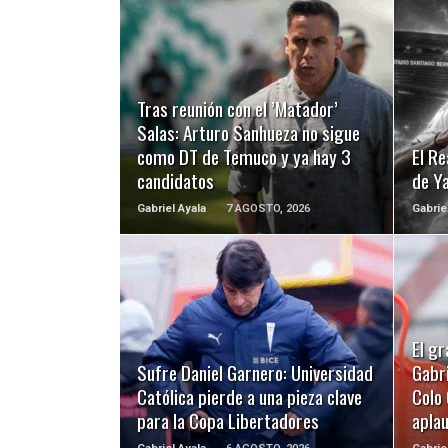
LEER MÁS
Tras reunión con el ’Matador’
Salas: Arturo Sanhueza no sigue
como DT de Temuco y ya hay 3
El Re
candidatos
de Y
Gabriel Ayala
7 AGOSTO, 2026
Gabrie
LEER MÁS
El gr
Sufre Daniel Garnero: Universidad
Gabri
Católica pierde a una pieza clave
Colo 
para la Copa Libertadores
apla