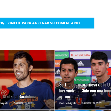
PINCHE PARA AGREGAR SU COMENTARIO
LEER MÁS
LEER MÁS
Se fue como promesa de la U 
hoy vuelve a Chile con una lecc
 da el sí al Barcelona
aprendida
l Ayala
7 AGOSTO, 2026
Gabriel Ayala
7 AGOSTO, 2026