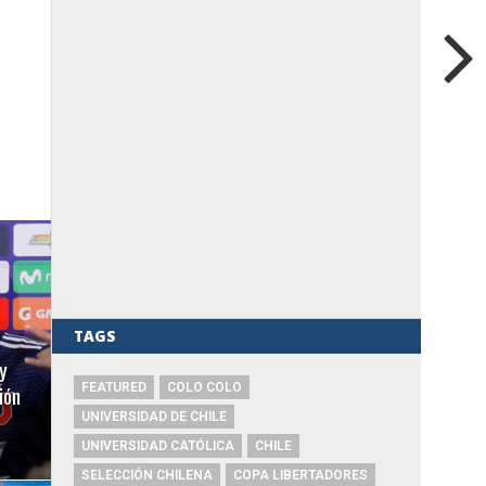
TAGS
y
ión
FEATURED
COLO COLO
UNIVERSIDAD DE CHILE
UNIVERSIDAD CATÓLICA
CHILE
SELECCIÓN CHILENA
COPA LIBERTADORES