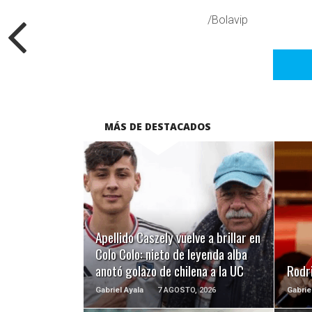
/Bolavip
MÁS DE DESTACADOS
LEER MÁS
Apellido Caszely vuelve a brillar en
Colo Colo: nieto de leyenda alba
anotó golazo de chilena a la UC
Rodri
Gabriel Ayala
7 AGOSTO, 2026
Gabrie