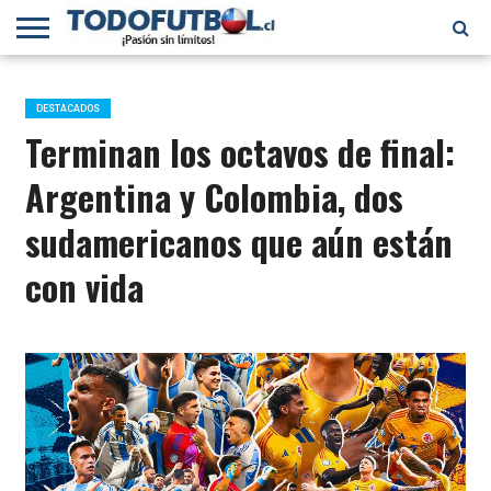
PRIMERA
DIVISIÓN
PRIMERA
SELECCIÓN
CHILENOS
FÚTBOL
B
CHILENA
EN EL
INTERNACIONAL
DESTACADOS
MUNDO
Terminan los octavos de final:
Argentina y Colombia, dos
sudamericanos que aún están
con vida