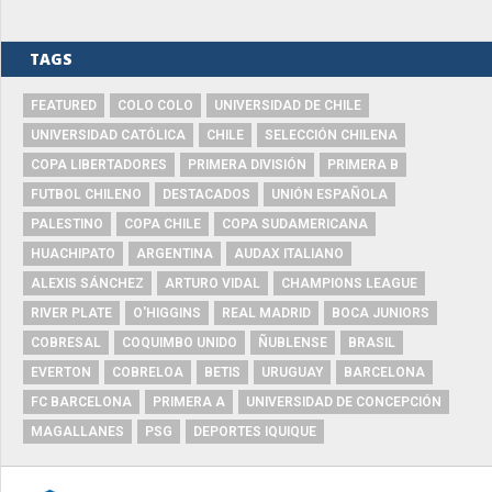
TAGS
FEATURED
COLO COLO
UNIVERSIDAD DE CHILE
UNIVERSIDAD CATÓLICA
CHILE
SELECCIÓN CHILENA
COPA LIBERTADORES
PRIMERA DIVISIÓN
PRIMERA B
FUTBOL CHILENO
DESTACADOS
UNIÓN ESPAÑOLA
PALESTINO
COPA CHILE
COPA SUDAMERICANA
HUACHIPATO
ARGENTINA
AUDAX ITALIANO
ALEXIS SÁNCHEZ
ARTURO VIDAL
CHAMPIONS LEAGUE
RIVER PLATE
O'HIGGINS
REAL MADRID
BOCA JUNIORS
COBRESAL
COQUIMBO UNIDO
ÑUBLENSE
BRASIL
EVERTON
COBRELOA
BETIS
URUGUAY
BARCELONA
FC BARCELONA
PRIMERA A
UNIVERSIDAD DE CONCEPCIÓN
MAGALLANES
PSG
DEPORTES IQUIQUE