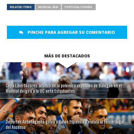
RELATED ITEMS
MUNDIAL 2026
PORTUGAL ESPAÑA.
PINCHE PARA AGREGAR SU COMENTARIO
MÁS DE DESTACADOS
Copa Libertadores: árbitro de la polémica expulsión de Balogun en el
Mundial dirigirá a la UC ante Estudiantes
Deportes Antofagasta golea a Unión Española y escala al tercer lugar
del Ascenso