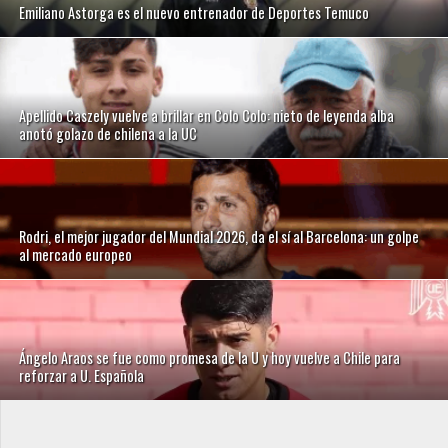
Emiliano Astorga es el nuevo entrenador de Deportes Temuco
Apellido Caszely vuelve a brillar en Colo Colo: nieto de leyenda alba
anotó golazo de chilena a la UC
Rodri, el mejor jugador del Mundial 2026, da el sí al Barcelona: un golpe
al mercado europeo
Ángelo Araos se fue como promesa de la U y hoy vuelve a Chile para
reforzar a U. Española