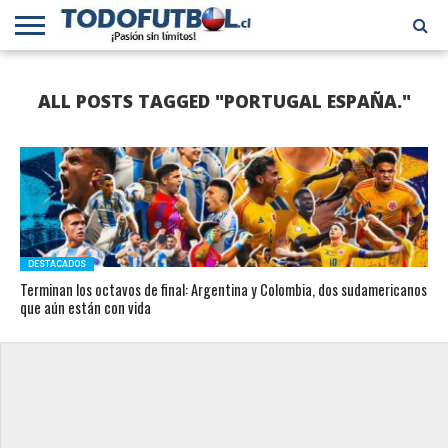
PRIMERA
DIVISIÓN
PRIMERA
SELECCIÓN
CHILENOS
FÚTBOL
ALL POSTS TAGGED "PORTUGAL ESPAÑA."
B
CHILENA
EN EL
INTERNACIONAL
MUNDO
DESTACADOS
Terminan los octavos de final: Argentina y Colombia, dos sudamericanos
que aún están con vida