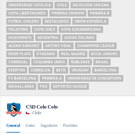
UNIVERSIDAD CATÓLICA
CHILE
SELECCIÓN CHILENA
COPA LIBERTADORES
PRIMERA DIVISIÓN
PRIMERA B
FUTBOL CHILENO
DESTACADOS
UNIÓN ESPAÑOLA
PALESTINO
COPA CHILE
COPA SUDAMERICANA
HUACHIPATO
ARGENTINA
AUDAX ITALIANO
ALEXIS SÁNCHEZ
ARTURO VIDAL
CHAMPIONS LEAGUE
RIVER PLATE
O'HIGGINS
REAL MADRID
BOCA JUNIORS
COBRESAL
COQUIMBO UNIDO
ÑUBLENSE
BRASIL
EVERTON
COBRELOA
BETIS
URUGUAY
BARCELONA
FC BARCELONA
PRIMERA A
UNIVERSIDAD DE CONCEPCIÓN
MAGALLANES
PSG
DEPORTES IQUIQUE