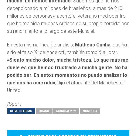
mucho. Lo hemos intentado
. Sabemos que hemos
decepcionado a millones de brasileños, a más de 210
millones de personas», apuntó el veterano mediocentro,
que ha recibido muchas críticas de su propia ‘torcida’ por
su rendimiento a lo largo de este Mundial.
En esta misma línea de análisis,
Matheus Cunha
, que ha
sido el falso ‘9’ de Ancelotti, también rompió a llorar
.
«Siento mucho dolor, mucha tristeza. Lo que más me
duele es que hemos frustrado a mucha gente. No ha
podido ser. En estos momentos no puedo analizar lo
que nos ha ocurrido»
, dijo el atacante del Manchester
United.
/Sport
RELATED ITEMS
BRASIL
MUNDIAL 2026
NORUEGA