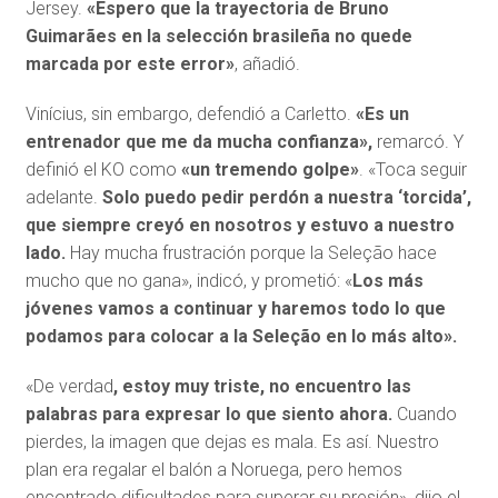
Jersey.
«Espero que la trayectoria de Bruno
Guimarães en la selección brasileña no quede
marcada por este error»
, añadió.
Vinícius, sin embargo, defendió a Carletto.
«Es un
entrenador que me da mucha confianza»,
remarcó. Y
definió el KO como
«un tremendo golpe»
. «Toca seguir
adelante.
Solo puedo pedir perdón a nuestra ‘torcida’,
que siempre creyó en nosotros y estuvo a nuestro
lado.
Hay mucha frustración porque la Seleção hace
mucho que no gana», indicó, y prometió: «
Los más
jóvenes vamos a continuar y haremos todo lo que
podamos para colocar a la Seleção en lo más alto».
«De verdad
, estoy muy triste, no encuentro las
palabras para expresar lo que siento ahora.
Cuando
pierdes, la imagen que dejas es mala. Es así. Nuestro
plan era regalar el balón a Noruega, pero hemos
encontrado dificultades para superar su presión», dijo el