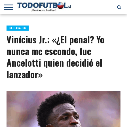
PRIMERA
DIVISIÓN
PRIMERA
SELECCIÓN
CHILENOS
FÚTBOL
B
CHILENA
EN EL
INTERNACIONAL
DESTACADOS
MUNDO
Vinícius Jr.: «¿El penal? Yo
nunca me escondo, fue
Ancelotti quien decidió el
lanzador»