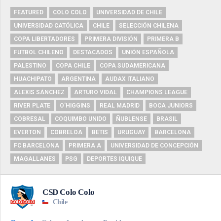
FEATURED
COLO COLO
UNIVERSIDAD DE CHILE
UNIVERSIDAD CATÓLICA
CHILE
SELECCIÓN CHILENA
COPA LIBERTADORES
PRIMERA DIVISIÓN
PRIMERA B
FUTBOL CHILENO
DESTACADOS
UNIÓN ESPAÑOLA
PALESTINO
COPA CHILE
COPA SUDAMERICANA
HUACHIPATO
ARGENTINA
AUDAX ITALIANO
ALEXIS SÁNCHEZ
ARTURO VIDAL
CHAMPIONS LEAGUE
RIVER PLATE
O'HIGGINS
REAL MADRID
BOCA JUNIORS
COBRESAL
COQUIMBO UNIDO
ÑUBLENSE
BRASIL
EVERTON
COBRELOA
BETIS
URUGUAY
BARCELONA
FC BARCELONA
PRIMERA A
UNIVERSIDAD DE CONCEPCIÓN
MAGALLANES
PSG
DEPORTES IQUIQUE