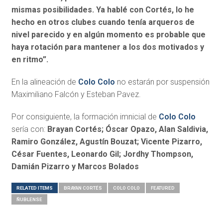
mismas posibilidades. Ya hablé con Cortés, lo he
hecho en otros clubes cuando tenía arqueros de
nivel parecido y en algún momento es probable que
haya rotación para mantener a los dos motivados y
en ritmo”.
En la alineación de
Colo Colo
no estarán por suspensión
Maximiliano Falcón y Esteban Pavez.
Por consiguiente, la formación imnicial de
Colo Colo
sería con:
Brayan Cortés; Óscar Opazo, Alan Saldivia,
Ramiro González, Agustín Bouzat; Vicente Pizarro,
César Fuentes, Leonardo Gil; Jordhy Thompson,
Damián Pizarro y Marcos Bolados
RELATED ITEMS
BRAYAN CORTÉS
COLO COLO
FEATURED
ÑUBLENSE