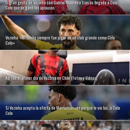
El gran gesto de Vozinha con Gabriel Maureira tras su llegada a Colo
Colo que se ganó los aplausos
Vozinha: «Mi sueño siempre fue jugar en un club grande como Colo
Colo»
Así fue el primer día de Vozinha en Chile (Fotos y Videos)
Si Vozinha acepta la oferta de Marruecos , es porque le vio las…a Colo
Colo