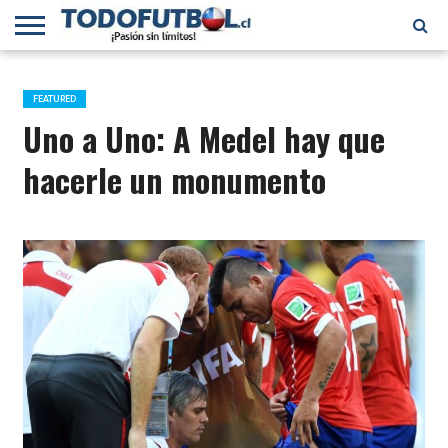
PRIMERA
DIVISIÓN
PRIMERA
SELECCIÓN
CHILENOS
FÚTBOL
B
CHILENA
EN EL
INTERNACIONAL
FEATURED
MUNDO
Uno a Uno: A Medel hay que
hacerle un monumento