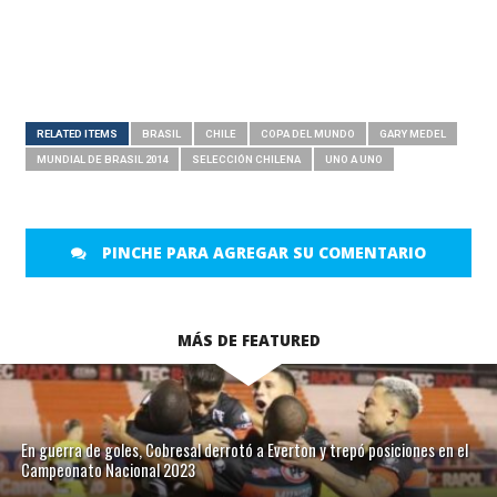
RELATED ITEMS
BRASIL
CHILE
COPA DEL MUNDO
GARY MEDEL
MUNDIAL DE BRASIL 2014
SELECCIÓN CHILENA
UNO A UNO
PINCHE PARA AGREGAR SU COMENTARIO
MÁS DE FEATURED
En guerra de goles, Cobresal derrotó a Everton y trepó posiciones en el
Campeonato Nacional 2023