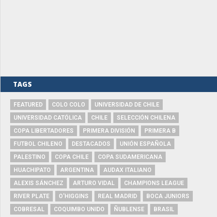
TAGS
FEATURED
COLO COLO
UNIVERSIDAD DE CHILE
UNIVERSIDAD CATÓLICA
CHILE
SELECCIÓN CHILENA
COPA LIBERTADORES
PRIMERA DIVISIÓN
PRIMERA B
FUTBOL CHILENO
DESTACADOS
UNIÓN ESPAÑOLA
PALESTINO
COPA CHILE
COPA SUDAMERICANA
HUACHIPATO
ARGENTINA
AUDAX ITALIANO
ALEXIS SÁNCHEZ
ARTURO VIDAL
CHAMPIONS LEAGUE
RIVER PLATE
O'HIGGINS
REAL MADRID
BOCA JUNIORS
COBRESAL
COQUIMBO UNIDO
ÑUBLENSE
BRASIL