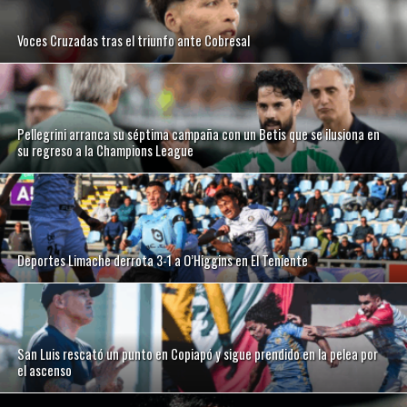
Voces Cruzadas tras el triunfo ante Cobresal
Pellegrini arranca su séptima campaña con un Betis que se ilusiona en
su regreso a la Champions League
Deportes Limache derrota 3-1 a O’Higgins en El Teniente
San Luis rescató un punto en Copiapó y sigue prendido en la pelea por
el ascenso