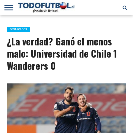
PRIMERA
DIVISIÓN
PRIMERA
SELECCIÓN
CHILENOS
FÚTBOL
B
CHILENA
EN EL
INTERNACIONAL
DESTACADOS
MUNDO
¿La verdad? Ganó el menos
malo: Universidad de Chile 1
Wanderers 0