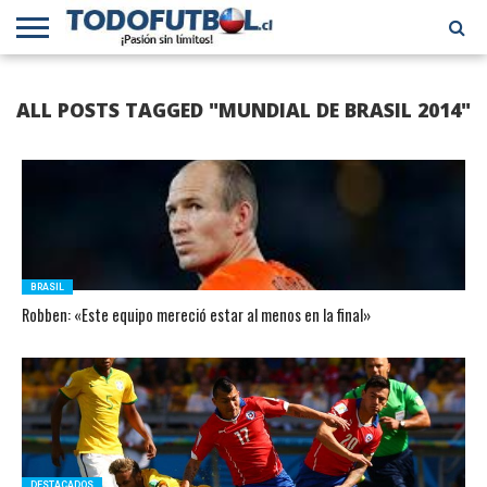
PRIMERA
DIVISIÓN
PRIMERA
SELECCIÓN
CHILENOS
FÚTBOL
ALL POSTS TAGGED "MUNDIAL DE BRASIL 2014"
B
CHILENA
EN EL
INTERNACIONAL
MUNDO
BRASIL
Robben: «Este equipo mereció estar al menos en la final»
DESTACADOS