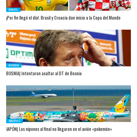
BRASIL
¡Por fin llegó el día!. Brasil y Croacia dan inicio a la Copa del Mundo
BOSNIA
BOSNIA| Intentaron asaltar al DT de Bosnia
GRUPO C
JAPÓN| Los nipones al final no llegaron en el avión «pokemón»