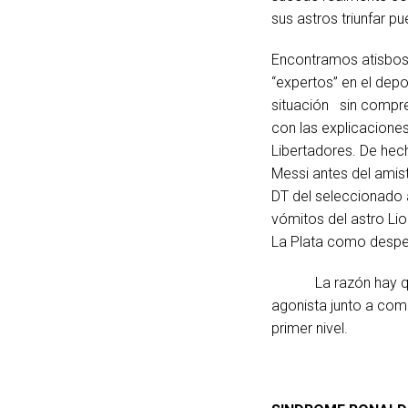
sus astros triunfar p
Encontramos atisbos
“expertos” en el depo
situación sin compren
con las explicaciones 
Libertadores. De hec
Messi antes del amis
DT del seleccionado a
vómitos del astro Lio
La Plata como despedi
La razón hay que bu
agonista junto a com
primer nivel.