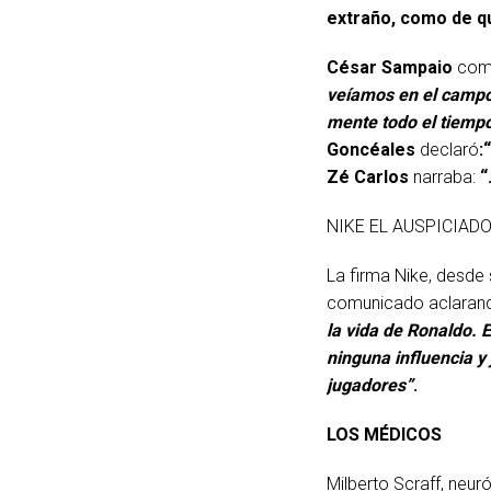
extraño, como de qu
César Sampaio
com
veíamos en el campo,
mente todo el tiemp
Goncéales
declaró
:
Zé Carlos
narraba:
NIKE EL AUSPICIAD
La firma Nike, desde
comunicado aclaran
la vida de Ronaldo. 
ninguna influencia y 
jugadores”
.
LOS MÉDICOS
Milberto Scraff, neur