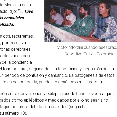
 de Medicina de la
blo, dijo:
“…
Tuvo
is convulsiva
alizada.
ticos, recurrentes,
l, por excesiva
Victor Sforzini cuando asesorab
ronas cerebrales.
Deportivo Cali en Colombia.
racterizadas con
 de la conciencia,
el tono postural, seguida de una fase tónica y luego clónica. La
r un período de confusión y cansancio. La patogénesis de estos
nte es desconocida, puede ser genética o multifactorial.
ión entre convulsiones y epilepsia puede haber llevado a que u
cados como epilépticos y medicados por ello no sean sino
aque concreto debido a la ansiedad (según la
 su número 13).