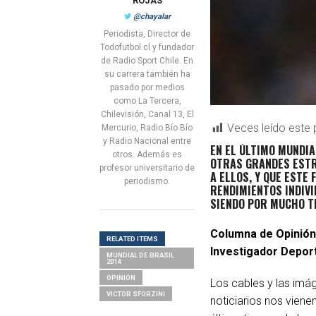
ROJAS
@chayalar
Periodista, Director de
Todofutbol.cl y fundador
de Radio Sport Chile. En
su carrera también ha
pasado por medios
como La Tercera,
Chilevisión, Canal 13, El
Veces leído este 
Mercurio, Radio Bío Bío
y Radio Nacional entre
EN EL ÚLTIMO MUNDIA
otros. Además es
OTRAS GRANDES ESTR
profesor universitario de
A ELLOS, Y QUE ESTE
periodismo.
RENDIMIENTOS INDIVI
SIENDO POR MUCHO T
Columna de Opinión 
RELATED ITEMS
Investigador Depor
MUNDIAL DE BRASIL
2014
OPINIÓN
Los cables y las imá
VICTOR SFORZINI
noticiarios nos viene