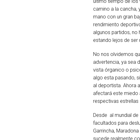
último tiempo de los
camino a la cancha, y
mano con un gran ba
rendimiento deportiv
algunos partidos, no 
estando lejos de ser 
No nos olvidemos qu
advertencia, ya sea 
vista órganico o psi
algo esta pasando, s
al deportista. Ahora
afectará este miedo 
respectivas estrella
Desde al mundial de 
facultados para deslu
Garrincha, Maradona 
sucede realmente con