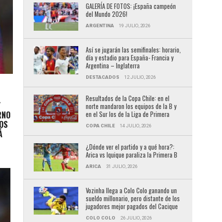
GALERÍA DE FOTOS: ¡España campeón
del Mundo 2026!
ARGENTINA
19 JULIO, 2026
Así se jugarán las semifinales: horario,
día y estadio para España- Francia y
Argentina – Inglaterra
DESTACADOS
12 JULIO, 2026
Resultados de la Copa Chile: en el
Y
norte mandaron los equipos de la B y
RNO
en el Sur los de la Liga de Primera
LOS
COPA CHILE
14 JULIO, 2026
Á
¿Dónde ver el partido y a qué hora?:
Arica vs Iquique paraliza la Primera B
ARICA
31 JULIO, 2026
Vozinha llega a Colo Colo ganando un
sueldo millonario, pero distante de los
jugadores mejor pagados del Cacique
COLO COLO
26 JULIO, 2026