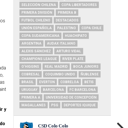
SELECCIÓN CHILENA
COPA LIBERTADORES
PRIMERA DIVISIÓN
PRIMERA B
los
FUTBOL CHILENO
DESTACADOS
UNIÓN ESPAÑOLA
PALESTINO
COPA CHILE
COPA SUDAMERICANA
HUACHIPATO
ARGENTINA
AUDAX ITALIANO
ALEXIS SÁNCHEZ
ARTURO VIDAL
CHAMPIONS LEAGUE
RIVER PLATE
O'HIGGINS
REAL MADRID
BOCA JUNIORS
ada
COBRESAL
COQUIMBO UNIDO
ÑUBLENSE
o,
ras
BRASIL
EVERTON
COBRELOA
BETIS
aint
URUGUAY
BARCELONA
FC BARCELONA
PRIMERA A
UNIVERSIDAD DE CONCEPCIÓN
MAGALLANES
PSG
DEPORTES IQUIQUE
r y
ndo