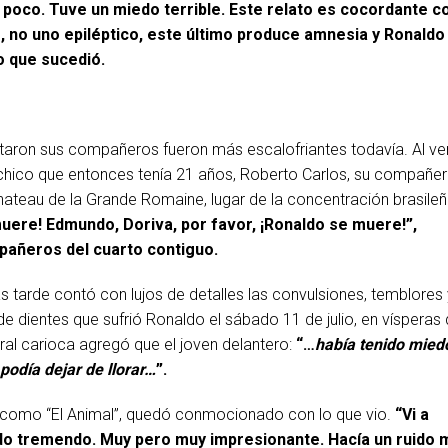
 poco. Tuve un miedo terrible. Este relato es cocordante c
, no uno epiléptico, este último produce amnesia y Ronaldo
o que sucedió.
taron sus compañeros fueron más escalofriantes todavía. Al ve
 chico que entonces tenía 21 años, Roberto Carlos, su compañe
hateau de la Grande Romaine, lugar de la concentración brasile
muere!
Edmundo, Doriva, por favor, ¡Ronaldo se muere!”,
pañeros del cuarto contiguo.
tarde contó con lujos de detalles las convulsiones, temblores 
e dientes que sufrió Ronaldo el sábado 11 de julio, en vísperas
ateral carioca agregó que el joven delantero:
“…
había tenido mied
 podía dejar de llorar…
”.
como “El Animal”, quedó conmocionado con lo que vio.
“Vi a
do tremendo. Muy pero muy impresionante. Hacía un ruido 