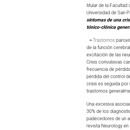
titular de la Facultad
Universidad de San Pa
síntomas de una cris
tónico-clónica gener
–
Trastornos
paroxís
de la función cerebra
excitación de las neu
Crisis convulsivas ca
frecuencia de pérdida
pérdida del control d
crisis es seguida po
trastornos generalme
Una excesiva asociac
30% de los diagnosti
padecedores de un at
revista Neurology en