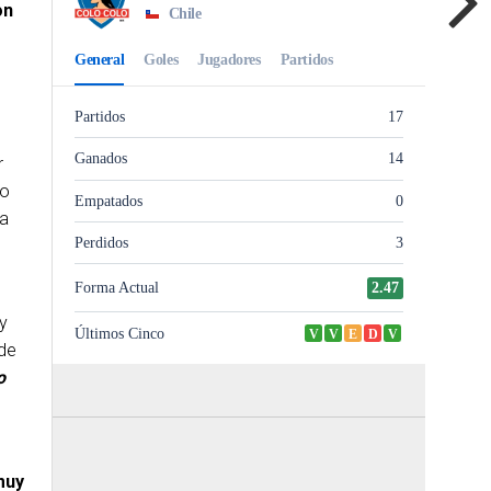
on
r
ro
ña
y
 de
o
muy