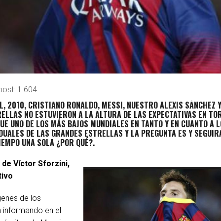
post:
1.604
L, 2010, CRISTIANO RONALDO, MESSI, NUESTRO ALEXIS SÁNCHEZ 
ELLAS NO ESTUVIERON A LA ALTURA DE LAS EXPECTATIVAS EN TO
 FUE UNO DE LOS MÁS BAJOS MUNDIALES EN TANTO Y EN CUANTO A 
DUALES DE LAS GRANDES ESTRELLAS Y LA PREGUNTA ES Y SEGUIR
IEMPO UNA SOLA ¿POR QUÉ?.
de Víctor Sforzini,
tivo
genes de los
n informando en el