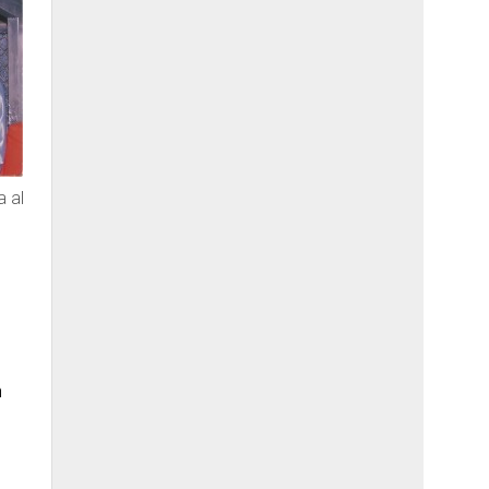
a al
n