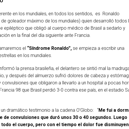
DO
e en los mundiales, en todos los sentidos, es Ronaldo
 de goleador máximo de los mundiales) quien desarrolló todos 
 epiléptico que obligó al cuerpo médico de Brasil a sedarlo y
ación en la final del día siguiente ante Francia.
llamaremos el
“Síndrome Ronaldo”,
se empieza a escribir una
estrellas en los mundiales.
nformó la prensa brasileña, el delantero se sintió mal la madrug
lio, y después del almuerzo sufrió dolores de cabeza y estómag
 convulsiones que obligaron a llevarlo a un hospital a pocas ho
 Francia 98 que Brasil perdió 3-0 contra ese país, en el estadio S
o un dramático testimonio a la cadena O’Globo: “
Me fui a dormi
ue de convulsiones que duró unos 30 o 40 segundos. Luego
 todo el cuerpo, pero con el tiempo el dolor fue disminuye