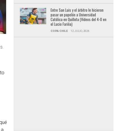
Entre San Luis y el árbitro le hicieron
pasar un papelón a Universidad
Católica en Quillota (Videos del 4-0 en
el Lucio Fariña)
COPA CHILE
12 JULIO, 2026
s.
nto
 qué
 a