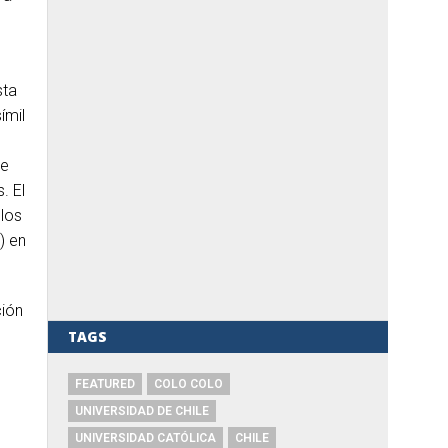
sta
ímil
de
s.
El
 los
) en
ción
TAGS
FEATURED
COLO COLO
UNIVERSIDAD DE CHILE
UNIVERSIDAD CATÓLICA
CHILE