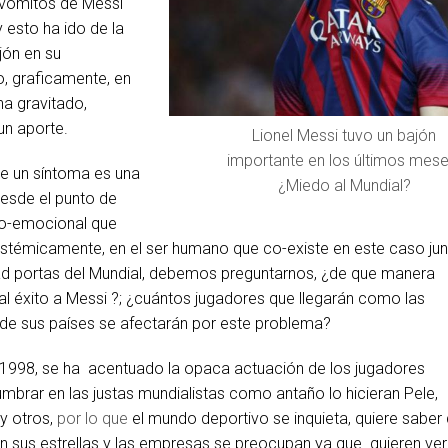
 vómitos de Messi
 esto ha ido de la
jón en su
o, graficamente, en
ha gravitado,
un aporte.
Lionel Messi tuvo un bajón
importante en los últimos mese
e un síntoma es una
¿Miedo al Mundial?
desde el punto de
co-emocional que
istémicamente, en el ser humano que co-existe en este caso ju
 ad portas del Mundial, debemos preguntarnos, ¿de que manera
al éxito a Messi ?; ¿cuántos jugadores que llegarán como las
s de sus países se afectarán por este problema?
1998, se ha acentuado la opaca actuación de los jugadores
mbrar en las justas mundialistas como antaño lo hicieran Pele,
y otros,
por lo que
el mundo deportivo se inquieta, quiere saber
 sus estrellas y las empresas se preocupan ya que quieren ver