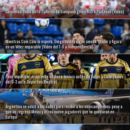
Coquimbo toma nota: Talleres de Sampaoli goleó 4-0 a Platense (Video)
Mientras Colo Colo lo espera, Diego Valdés sigue siendo titular y figura
en un Vélez imparable (Video del 1-0 a Independiente)
Peor imposible: el apronte de Boca Juniors antes de viajar a Chile (Video
del 0-3 ante Deportivo Riestra)
Argentina se volcó a las calles para recibir a los vicecampeones: pese a
que no regresó Messi y otros nueve jugadores que se quedaron en
Europa