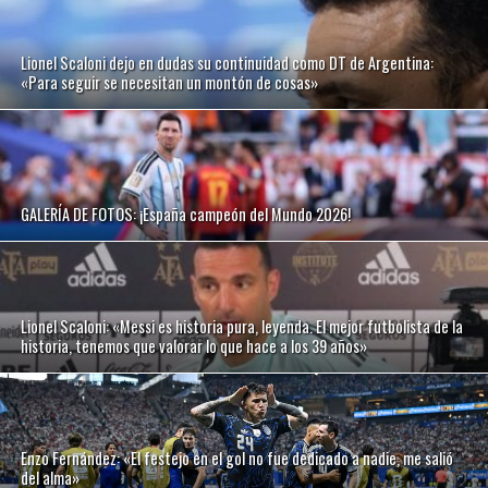
Lionel Scaloni dejo en dudas su continuidad como DT de Argentina:
«Para seguir se necesitan un montón de cosas»
GALERÍA DE FOTOS: ¡España campeón del Mundo 2026!
Lionel Scaloni: «Messi es historia pura, leyenda. El mejor futbolista de la
historia, tenemos que valorar lo que hace a los 39 años»
Enzo Fernández: «El festejo en el gol no fue dedicado a nadie, me salió
del alma»