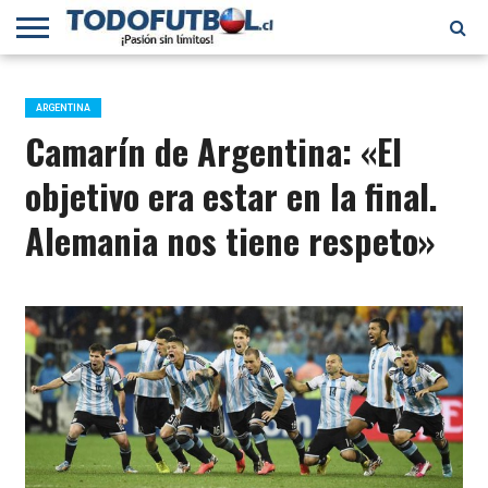
PRIMERA
DIVISIÓN
PRIMERA
SELECCIÓN
CHILENOS
FÚTBOL
B
CHILENA
EN EL
INTERNACIONAL
ARGENTINA
MUNDO
Camarín de Argentina: «El
objetivo era estar en la final.
Alemania nos tiene respeto»