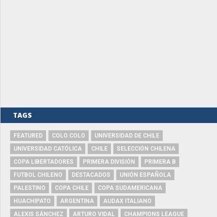
TAGS
FEATURED
COLO COLO
UNIVERSIDAD DE CHILE
UNIVERSIDAD CATÓLICA
CHILE
SELECCIÓN CHILENA
COPA LIBERTADORES
PRIMERA DIVISIÓN
PRIMERA B
FUTBOL CHILENO
DESTACADOS
UNIÓN ESPAÑOLA
PALESTINO
COPA CHILE
COPA SUDAMERICANA
HUACHIPATO
ARGENTINA
AUDAX ITALIANO
ALEXIS SÁNCHEZ
ARTURO VIDAL
CHAMPIONS LEAGUE