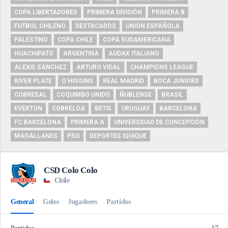
COPA LIBERTADORES
PRIMERA DIVISIÓN
PRIMERA B
FUTBOL CHILENO
DESTACADOS
UNIÓN ESPAÑOLA
PALESTINO
COPA CHILE
COPA SUDAMERICANA
HUACHIPATO
ARGENTINA
AUDAX ITALIANO
ALEXIS SÁNCHEZ
ARTURO VIDAL
CHAMPIONS LEAGUE
RIVER PLATE
O'HIGGINS
REAL MADRID
BOCA JUNIORS
COBRESAL
COQUIMBO UNIDO
ÑUBLENSE
BRASIL
EVERTON
COBRELOA
BETIS
URUGUAY
BARCELONA
FC BARCELONA
PRIMERA A
UNIVERSIDAD DE CONCEPCIÓN
MAGALLANES
PSG
DEPORTES IQUIQUE