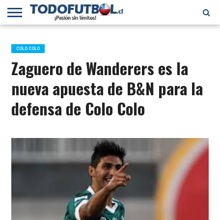
PRIMERA
DIVISIÓN
PRIMERA
SELECCIÓN
CHILENOS
FÚTBOL
B
CHILENA
EN EL
INTERNACIONAL
COLO COLO
MUNDO
Zaguero de Wanderers es la
nueva apuesta de B&N para la
defensa de Colo Colo