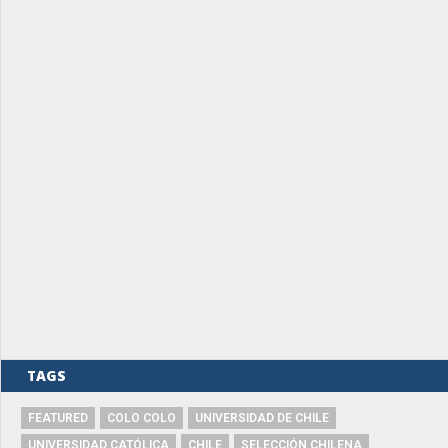
TAGS
FEATURED
COLO COLO
UNIVERSIDAD DE CHILE
UNIVERSIDAD CATÓLICA
CHILE
SELECCIÓN CHILENA