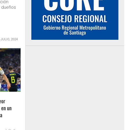
cción
s dueños
 JULIO, 2024
yor
 en un
la