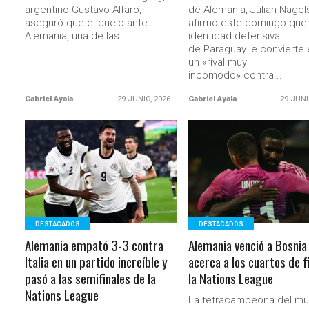
argentino Gustavo Alfaro,
de Alemania, Julian Nage
aseguró que el duelo ante
afirmó este domingo que 
Alemania, una de las...
identidad defensiva
de Paraguay le convierte 
un «rival muy
incómodo» contra...
Gabriel Ayala
29 JUNIO, 2026
Gabriel Ayala
29 JUNI
LEER MÁS
LEER MÁS
DESTACADOS
DESTACADOS
Alemania empató 3-3 contra
Alemania venció a Bosnia
Italia en un partido increíble y
acerca a los cuartos de f
pasó a las semifinales de la
la Nations League
Nations League
La tetracampeona del m