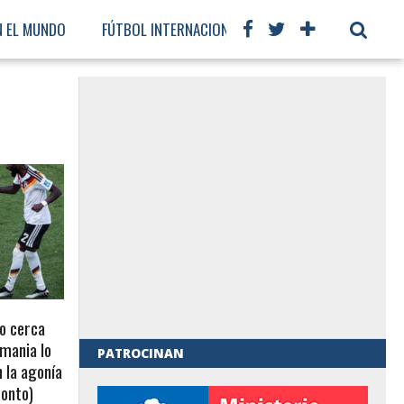
N EL MUNDO
FÚTBOL INTERNACIONAL
vo cerca
emania lo
PATROCINAN
n la agonía
ronto)
al de Gobierno