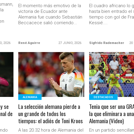
lsmann,
El momento más emotivo de la
El cuadro africano lo 
la
victoria de Ecuador ante
hasta bien entrado e
Alemania fue cuando Sebastián
tiempo con gol de Fr
en
Beccacece salió corriendo...
Kessié....
O, 2026
René Aguirre
27 JUNIO, 2026
Sigfrido Rademacher
20
LEER MÁS
LEER MÁS
Ministerio Secretaría Gener
ALEMANIA
DESTACADOS
 y se
La selección alemana pierde a
Tenia que ser una GR
inal de
un grande de todos los
la que eliminara a u
tiempos: el adiós de Toni Kroos
Alemania (Video)
undo
A las 20.32 hora de Alemania del
En un partido sencill