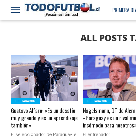
PRIMERA DI
ALL POSTS 
LEER MÁS
LEER MÁS
DESTACADOS
DESTACADOS
Gustavo Alfaro: «Es un desafío
Nagelsmann, DT de Alema
muy grande y es un aprendizaje
«Paraguay es un rival m
también»
incómodo para nosotros
El seleccionador de Paraguay, el
El entrenador