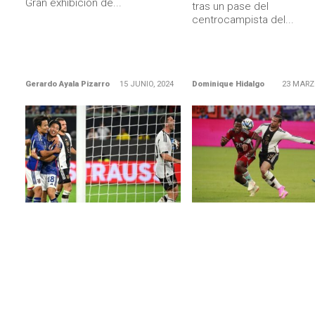
Gran exhibición de...
tras un pase del
centrocampista del...
Gerardo Ayala Pizarro
15 JUNIO, 2024
Dominique Hidalgo
23 MARZ
LEER MÁS
LEER MÁS
ALEMANIA
COLOMBIA
Alemania sigue en crisis: 1-4
Tremendo lo de Colombia
ante Japón, quinto seguido sin
derrotó a Alemania en su
ganar… y Flick despedido
y amplió su buena racha 
a Eliminatorias
Los japoneses vencieron 1-4 en
un amistoso en Wolfsburgo y la
Atención con los colombi