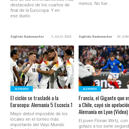
menos. No fue...
destacados de los cuartos de
final de la Eurocopa. Y en
ese duelo...
Sigfrido Rademacher
5 JULIO, 2024
Sigfrido Rademacher
30 JUNI
LEER MÁS
LEER MÁS
ALEMANIA
ALEMANIA
El ciclón se trasladó a la
Francia, el Gigante que 
Eurocopa: Alemania 5 Escocia 1
a Chile, cayó sin apelació
Alemania en Lyon (Video)
Mejor debut imposible de los
locales en el torneo más
El joven Florian Wirtz, con
importante del Viejo Mundo.
golazo a los siete segun