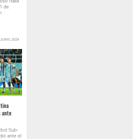
só Italia
-1 de
...
 JUNIO, 2024
tina
s ante
tbol Sub-
dió ante el