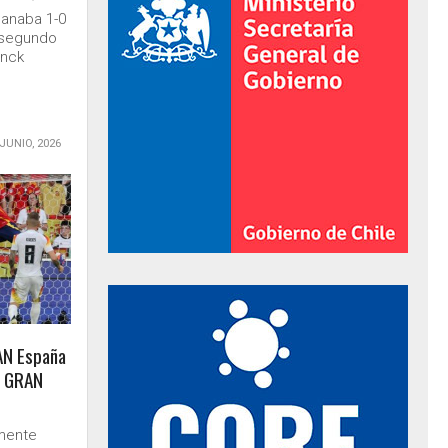
ganaba 1-0
l segundo
anck
 JUNIO, 2026
al de Gobierno
AN España
na GRAN
amente