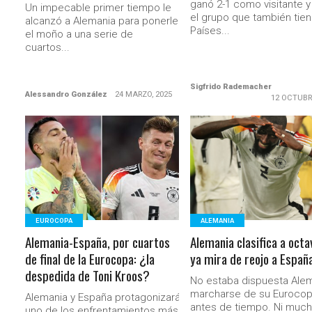
ganó 2-1 como visitante y 
Un impecable primer tiempo le
el grupo que también tien
alcanzó a Alemania para ponerle
Países...
el moño a una serie de
cuartos...
Sigfrido Rademacher
Alessandro González
24 MARZO, 2025
12 OCTUBR
LEER MÁS
LEER MÁS
EUROCOPA
ALEMANIA
Alemania-España, por cuartos
Alemania clasifica a octa
de final de la Eurocopa: ¿la
ya mira de reojo a Españ
despedida de Toni Kroos?
No estaba dispuesta Alem
marcharse de su Euroco
Alemania y España protagonizarán
antes de tiempo. Ni muc
uno de los enfrentamientos más