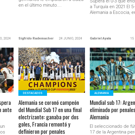
Supera el 0-3 que endo
en el último minuto....
a Turquía en 2021 El 5
Alemania a Escocia, en
O, 2024
Sigfrido Rademacher
24 JUNIO, 2024
Gabriel Ayala
15
LEER MÁS
LEER MÁS
DESTACADOS
ALEMANIA
espera
Alemania se coronó campeón
Mundial sub 17: Argen
n ante
del Mundial Sub 17 en una final
eliminado por penale
electrizante: ganaba por dos
Alemania
goles, Francia remontó y
 un
El seleccionado de fú
definieron por penales
dos
17 de la Argentina per