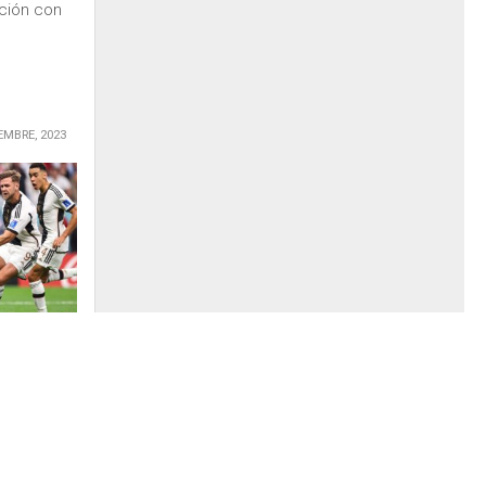
ición con
EMBRE, 2023
el gigante
-1 con
años,
remen.