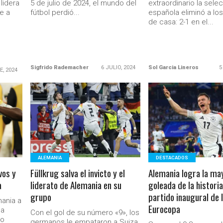
lidera
5 de julio de 2024, el mundo del
extraordinario la sele
e a
fútbol perdió...
española eliminó a lo
de casa: 2-1 en el...
Sigfrido Rademacher
6 JULIO, 2024
Sol Garcia Lineros
5
E, 2024
LEER MÁS
LEER MÁS
ALEMANIA
DESTACADOS
vos y
Füllkrug salva el invicto y el
Alemania logra la ma
a
liderato de Alemania en su
goleada de la historia
grupo
partido inaugural de 
ania a
Eurocopa
pa
Con el gol de su número «9», los
ho
germanos le empataron a Suiza