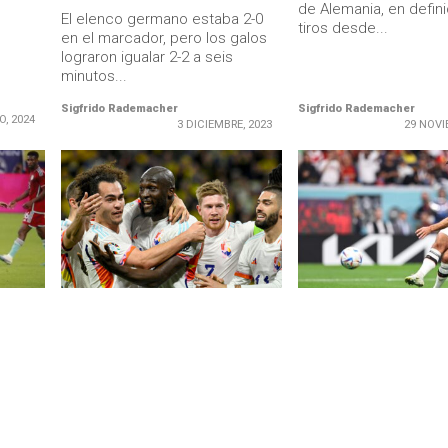
de Alemania, en defin
El elenco germano estaba 2-0
tiros desde...
en el marcador, pero los galos
lograron igualar 2-2 a seis
minutos...
Sigfrido Rademacher
Sigfrido Rademacher
O, 2024
3 DICIEMBRE, 2023
29 NOVI
LEER MÁS
LEER MÁS
DESTACADOS
ALEMANIA
:
Bélgica resalta los puntos
La insólita historia d
 casa
débiles de Alemania en un show
alemán que anotó el 1
previo
de De Bruyne
España
Los germanos, que acogerán la
Niclas Füllkrug, de 29 
próxima Eurocopa, caen en el
juega en el Werder B
anos,