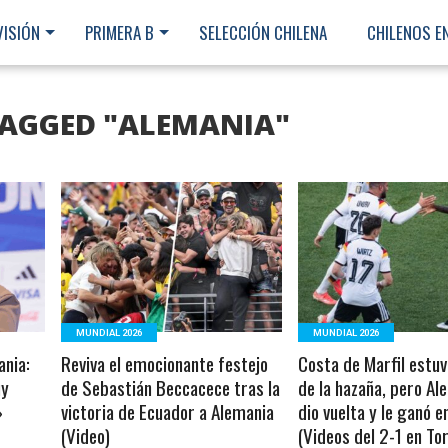
VISIÓN
PRIMERA B
SELECCIÓN CHILENA
CHILENOS E
TAGGED "ALEMANIA"
LEER MÁS
LEER MÁS
MUNDIAL 2026
MUNDIAL 2026
nia:
Reviva el emocionante festejo
Costa de Marfil estu
uy
de Sebastián Beccacece tras la
de la hazaña, pero Al
»
victoria de Ecuador a Alemania
dio vuelta y le ganó e
(Video)
(Videos del 2-1 en To
Ministerio Secretaría Gener