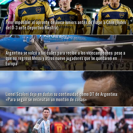
Peor imposible: el apronte de Boca Juniors antes de viajar a Chile (Video
del 0-3 ante Deportivo Riestra)
Argentina se volcó a las calles para recibir a los vicecampeones: pese a
que no regresó Messi y otros nueve jugadores que se quedaron en
Europa
Lionel Scaloni dejo en dudas su continuidad como DT de Argentina:
«Para seguir se necesitan un montón de cosas»