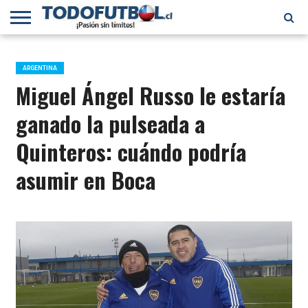
PRIMERA
DIVISIÓN
PRIMERA
SELECCIÓN
CHILENOS
FÚTBOL
B
CHILENA
EN EL
INTERNACIONAL
ARGENTINA
MUNDO
Miguel Ángel Russo le estaría
ganado la pulseada a
Quinteros: cuándo podría
asumir en Boca