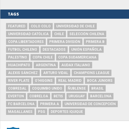
TAGS
FEATURED
COLO COLO
UNIVERSIDAD DE CHILE
UNIVERSIDAD CATÓLICA
CHILE
SELECCIÓN CHILENA
COPA LIBERTADORES
PRIMERA DIVISIÓN
PRIMERA B
FUTBOL CHILENO
DESTACADOS
UNIÓN ESPAÑOLA
PALESTINO
COPA CHILE
COPA SUDAMERICANA
HUACHIPATO
ARGENTINA
AUDAX ITALIANO
ALEXIS SÁNCHEZ
ARTURO VIDAL
CHAMPIONS LEAGUE
RIVER PLATE
O'HIGGINS
REAL MADRID
BOCA JUNIORS
COBRESAL
COQUIMBO UNIDO
ÑUBLENSE
BRASIL
EVERTON
COBRELOA
BETIS
URUGUAY
BARCELONA
FC BARCELONA
PRIMERA A
UNIVERSIDAD DE CONCEPCIÓN
MAGALLANES
PSG
DEPORTES IQUIQUE