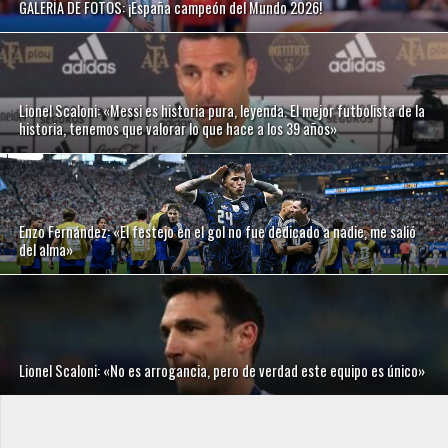
GALERÍA DE FOTOS: ¡España campeón del Mundo 2026!
Lionel Scaloni: «Messi es historia pura, leyenda. El mejor futbolista de la
historia, tenemos que valorar lo que hace a los 39 años»
Enzo Fernández: «El festejo en el gol no fue dedicado a nadie, me salió
del alma»
Lionel Scaloni: «No es arrogancia, pero de verdad este equipo es único»