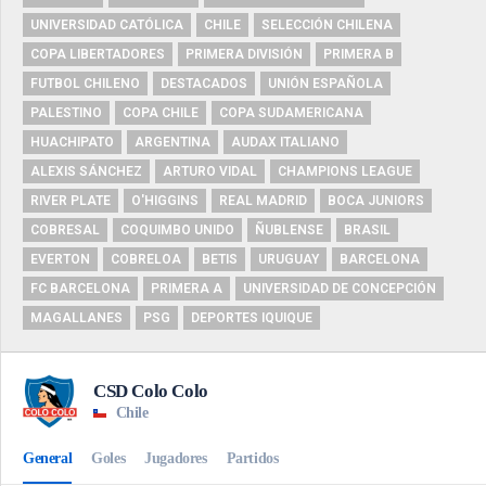
UNIVERSIDAD CATÓLICA
CHILE
SELECCIÓN CHILENA
COPA LIBERTADORES
PRIMERA DIVISIÓN
PRIMERA B
FUTBOL CHILENO
DESTACADOS
UNIÓN ESPAÑOLA
PALESTINO
COPA CHILE
COPA SUDAMERICANA
HUACHIPATO
ARGENTINA
AUDAX ITALIANO
ALEXIS SÁNCHEZ
ARTURO VIDAL
CHAMPIONS LEAGUE
RIVER PLATE
O'HIGGINS
REAL MADRID
BOCA JUNIORS
COBRESAL
COQUIMBO UNIDO
ÑUBLENSE
BRASIL
EVERTON
COBRELOA
BETIS
URUGUAY
BARCELONA
FC BARCELONA
PRIMERA A
UNIVERSIDAD DE CONCEPCIÓN
MAGALLANES
PSG
DEPORTES IQUIQUE