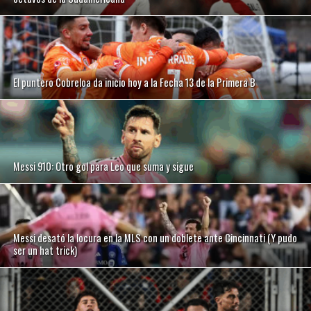
El puntero Cobreloa da inicio hoy a la Fecha 13 de la Primera B
Messi 910: Otro gol para Leo que suma y sigue
Messi desató la locura en la MLS con un doblete ante Cincinnati (Y pudo
ser un hat trick)