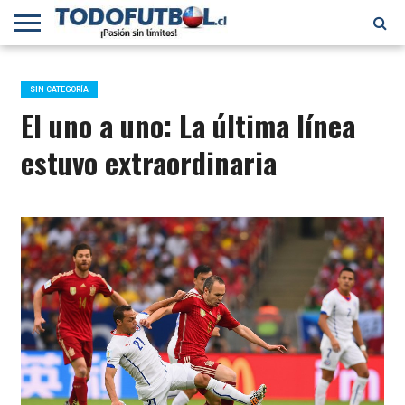
PRIMERA
DIVISIÓN
PRIMERA
SELECCIÓN
CHILENOS
FÚTBOL
B
CHILENA
EN EL
INTERNACIONAL
SIN CATEGORÍA
MUNDO
El uno a uno: La última línea
estuvo extraordinaria