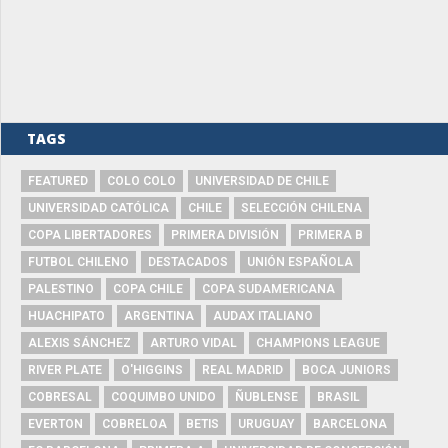
TAGS
FEATURED
COLO COLO
UNIVERSIDAD DE CHILE
UNIVERSIDAD CATÓLICA
CHILE
SELECCIÓN CHILENA
COPA LIBERTADORES
PRIMERA DIVISIÓN
PRIMERA B
FUTBOL CHILENO
DESTACADOS
UNIÓN ESPAÑOLA
PALESTINO
COPA CHILE
COPA SUDAMERICANA
HUACHIPATO
ARGENTINA
AUDAX ITALIANO
ALEXIS SÁNCHEZ
ARTURO VIDAL
CHAMPIONS LEAGUE
RIVER PLATE
O'HIGGINS
REAL MADRID
BOCA JUNIORS
COBRESAL
COQUIMBO UNIDO
ÑUBLENSE
BRASIL
EVERTON
COBRELOA
BETIS
URUGUAY
BARCELONA