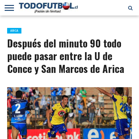
PRIMERA
DIVISIÓN
PRIMERA
SELECCIÓN
CHILENOS
FÚTBOL
B
CHILENA
EN EL
INTERNACIONAL
ARICA
MUNDO
Después del minuto 90 todo
puede pasar entre la U de
Conce y San Marcos de Arica