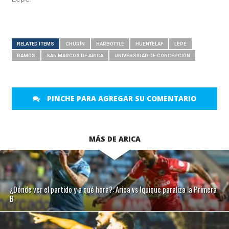
RELATED ITEMS
CHURÍN
HARBOTTLE
HUENTELAF
LEPE
RAMOS
SAN MARCOS DE ARICA
UNIVERSIDAD DE CONCEPCIÓN
PINCHE PARA AGREGAR SU COMENTARIO
MÁS DE ARICA
¿Dónde ver el partido y a qué hora?: Arica vs Iquique paraliza la Primera
B