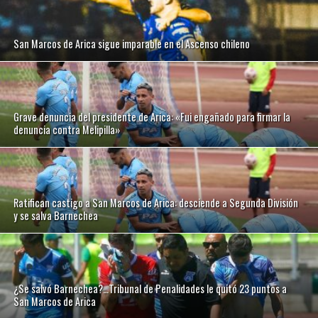
San Marcos de Arica sigue imparable en el Ascenso chileno
Grave denuncia del presidente de Arica: «Fui engañado para firmar la
denuncia contra Melipilla»
Ratifican castigo a San Marcos de Arica: desciende a Segunda División
y se salva Barnechea
¿Se salvó Barnechea?…Tribunal de Penalidades le quitó 23 puntos a
San Marcos de Arica