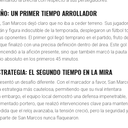
umentando la brecha con respecto a sus perseguidores.
EÑO: UN PRIMER TIEMPO ARROLLADOR
al, San Marcos dejó claro que no iba a ceder terreno. Sus jugado
án y figura indiscutible de la temporada, desplegaron un fútbol to
 oponentes. El primer gol llegó temprano en el partido, fruto d
que finalizó con una precisa definición dentro del área. Este gol
ncendió a la afición presente, sino que también marcó la pauta
io absoluto en los primeros 45 minutos.
ESTRATEGIA: EL SEGUNDO TIEMPO EN LA MIRA
esentó un desafío diferente. Con el marcador a favor, San Marc
 estrategia más cautelosa, permitiendo que su rival intentara
in embargo, el equipo local demostró una defensa impenetrable,
rimentado portero, que realizó intervenciones clave para manten
dida que el reloj avanzaba, la tensión creció, pero la seguridad y
r parte de San Marcos nunca flaquearon.