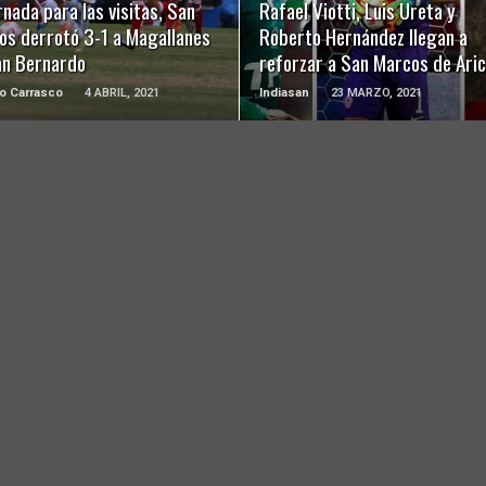
rnada para las visitas, San
Rafael Viotti, Luis Ureta y
os derrotó 3-1 a Magallanes
Roberto Hernández llegan a
an Bernardo
reforzar a San Marcos de Ari
o Carrasco
4 ABRIL, 2021
Indiasan
23 MARZO, 2021