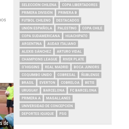
SELECCIÓN CHILENA
COPA LIBERTADORES
PRIMERA DIVISIÓN
PRIMERA B
nos
FUTBOL CHILENO
DESTACADOS
UNIÓN ESPAÑOLA
PALESTINO
COPA CHILE
COPA SUDAMERICANA
HUACHIPATO
ARGENTINA
AUDAX ITALIANO
ALEXIS SÁNCHEZ
ARTURO VIDAL
CHAMPIONS LEAGUE
RIVER PLATE
O'HIGGINS
REAL MADRID
BOCA JUNIORS
COQUIMBO UNIDO
COBRESAL
ÑUBLENSE
BRASIL
EVERTON
COBRELOA
BETIS
URUGUAY
BARCELONA
FC BARCELONA
PRIMERA A
MAGALLANES
UNIVERSIDAD DE CONCEPCIÓN
DEPORTES IQUIQUE
PSG
s de