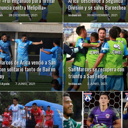
: «Fui engañado para firmar
Arica: desciende a Segunda
nuncia contra Melipilla»
División y se salva Barnechea
an
28 DICIEMBRE, 2021
Indiasan
30 NOVIEMBRE, 2021
LEER MÁS
LEER MÁS
Marcos de Arica venció a San
con solitario tanto de Bairon
San Marcos se recupera con
oy
triunfo a San Felipe
l Ayala
7 JUNIO, 2021
Indiasan
2 JUNIO, 2021
LEER MÁS
LEER MÁS