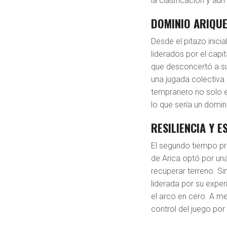
la clasificación y a
DOMINIO ARIQU
Desde el pitazo inici
liderados por el capit
que desconcertó a sus
una jugada colectiva 
tempranero no solo e
lo que sería un domin
RESILIENCIA Y 
El segundo tiempo pr
de Arica optó por una
recuperar terreno. S
liderada por su expe
el arco en cero. A me
control del juego po