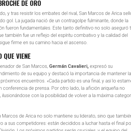
 BROCHE DE ORO
tido, y tras resistir los embates del rival, San Marcos de Arica sell
do gol. La jugada nació de un contragolpe fulminante, donde la
ión fueron fundamentales. Este tanto definitivo no solo aseguró 
ue también fue un reflejo del espíritu combativo y la calidad del
 sigue firme en su camino hacia el ascenso.
O QUE VIENE
ntrenador de San Marcos,
Germán Cavalieri,
expresó su
endimiento de su equipo y destacó la importancia de mantener l
próximos encuentros. «Cada partido es una final, y así lo esta
conferencia de prensa. Por otro lado, la afición ariqueña no
 ilusionándose con la posibilidad de volver a la máxima categor
n Marcos de Arica no solo mantiene su liderato, sino que tambié
o a sus competidores: están decididos a luchar hasta el final po
División. Los próximos partidos serán cruciales, y el equipo del