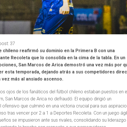
post:
37
te chileno reafirmó su dominio en la Primera B con una
ante Recoleta que lo consolida en la cima de la tabla. En un
mociones, San Marcos de Arica demostró una vez más por q
er esta temporada, dejando atrás a sus competidores dire
 vez más al ansiado ascenso.
s ojos de los fanáticos del fútbol chileno estaban puestos en e
rn, San Marcos de Arica no defraudó. El equipo dirigió un
 ofensivo que culminó en una victoria crucial para sus aspiraci
so tras vencer por 2 a 1 a Deportes Recoleta. Con un juego ágil
ueños se impusieron ante sus rivales, consolidando su liderazgo