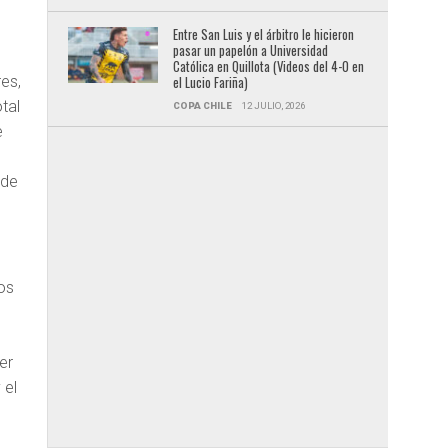
Entre San Luis y el árbitro le hicieron
pasar un papelón a Universidad
Católica en Quillota (Videos del 4-0 en
res,
el Lucio Fariña)
tal
COPA CHILE
12 JULIO, 2026
e
 de
os
er
 el