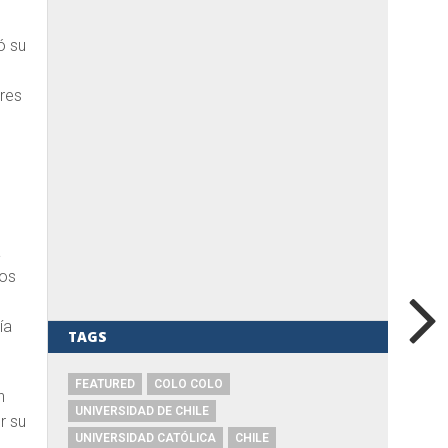
ó su
tres
a
mos
ía
TAGS
FEATURED
COLO COLO
n
UNIVERSIDAD DE CHILE
r su
UNIVERSIDAD CATÓLICA
CHILE