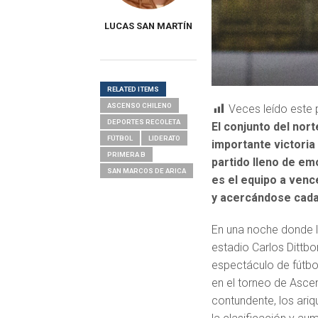
LUCAS SAN MARTÍN
RELATED ITEMS
ASCENSO CHILENO
Veces leído este 
DEPORTES RECOLETA
El conjunto del nor
FÚTBOL
LIDERATO
importante victoria 
PRIMERA B
partido lleno de e
SAN MARCOS DE ARICA
es el equipo a venc
y acercándose cada
En una noche donde lo
estadio Carlos Dittbo
espectáculo de fútbol
en el torneo de Ascen
contundente, los ariq