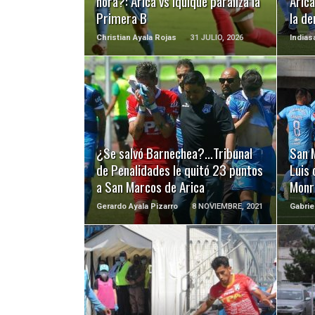
hora?: Arica vs Iquique paraliza la
Arica
Primera B
la de
Christian Ayala Rojas
31 JULIO, 2026
Indias
LEER MÁS
¿Se salvó Barnechea?…Tribunal
San 
de Penalidades le quitó 23 puntos
Luis 
a San Marcos de Arica
Monr
Gerardo Ayala Pizarro
8 NOVIEMBRE, 2021
Gabrie
LEER MÁS