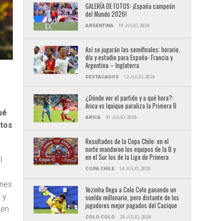
GALERÍA DE FOTOS: ¡España campeón
del Mundo 2026!
ARGENTINA
19 JULIO, 2026
Así se jugarán las semifinales: horario,
día y estadio para España- Francia y
Argentina – Inglaterra
DESTACADOS
12 JULIO, 2026
¿Dónde ver el partido y a qué hora?:
Arica vs Iquique paraliza la Primera B
ué
ARICA
31 JULIO, 2026
ctos
Resultados de la Copa Chile: en el
norte mandaron los equipos de la B y
en el Sur los de la Liga de Primera
l
COPA CHILE
14 JULIO, 2026
ones
Vozinha llega a Colo Colo ganando un
 y
sueldo millonario, pero distante de los
jugadores mejor pagados del Cacique
 en
COLO COLO
26 JULIO, 2026