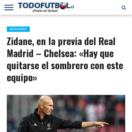
PRIMERA
DIVISIÓN
PRIMERA
SELECCIÓN
CHILENOS
FÚTBOL
B
CHILENA
EN EL
INTERNACIONAL
DESTACADOS
MUNDO
Zidane, en la previa del Real
Madrid – Chelsea: «Hay que
quitarse el sombrero con este
equipo»