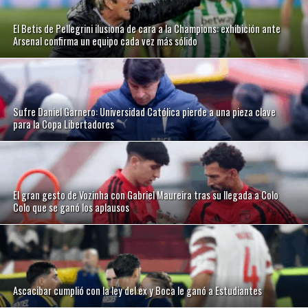
El Betis de Pellegrini ilusiona de cara a la Champions: exhibición ante
Arsenal confirma un equipo cada vez más sólido
Sufre Daniel Garnero: Universidad Católica pierde a una pieza clave
para la Copa Libertadores
El gran gesto de Vozinha con Gabriel Maureira tras su llegada a Colo
Colo que se ganó los aplausos
Ascacibar cumplió con la ley del ex y Boca le ganó a Estudiantes