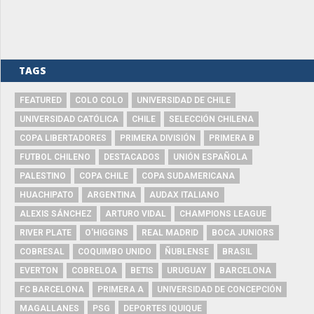
TAGS
FEATURED
COLO COLO
UNIVERSIDAD DE CHILE
UNIVERSIDAD CATÓLICA
CHILE
SELECCIÓN CHILENA
COPA LIBERTADORES
PRIMERA DIVISIÓN
PRIMERA B
FUTBOL CHILENO
DESTACADOS
UNIÓN ESPAÑOLA
PALESTINO
COPA CHILE
COPA SUDAMERICANA
HUACHIPATO
ARGENTINA
AUDAX ITALIANO
ALEXIS SÁNCHEZ
ARTURO VIDAL
CHAMPIONS LEAGUE
RIVER PLATE
O'HIGGINS
REAL MADRID
BOCA JUNIORS
COBRESAL
COQUIMBO UNIDO
ÑUBLENSE
BRASIL
EVERTON
COBRELOA
BETIS
URUGUAY
BARCELONA
FC BARCELONA
PRIMERA A
UNIVERSIDAD DE CONCEPCIÓN
MAGALLANES
PSG
DEPORTES IQUIQUE