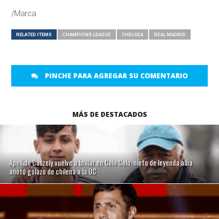
/Marca
RELATED ITEMS
CHAMPIONS LEAGUE
CHELSEA
REAL MADRID
PINCHE PARA AGREGAR SU COMENTARIO
MÁS DE DESTACADOS
Apellido Caszely vuelve a brillar en Colo Colo: nieto de leyenda alba
anotó golazo de chilena a la UC