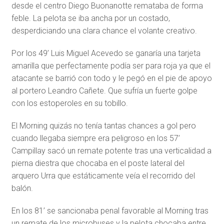
desde el centro Diego Buonanotte remataba de forma
feble. La pelota se iba ancha por un costado,
desperdiciando una clara chance el volante creativo.
Por los 49’ Luis Miguel Acevedo se ganaría una tarjeta
amarilla que perfectamente podía ser para roja ya que el
atacante se barrió con todo y le pegó en el pie de apoyo
al portero Leandro Cañete. Que sufría un fuerte golpe
con los estoperoles en su tobillo.
El Morning quizás no tenía tantas chances a gol pero
cuando llegaba siempre era peligroso en los 57’
Campillay sacó un remate potente tras una verticalidad a
pierna diestra que chocaba en el poste lateral del
arquero Urra que estáticamente veía el recorrido del
balón.
En los 81’ se sancionaba penal favorable al Morning tras
un remate de los microbuses y la pelota chocaba entre