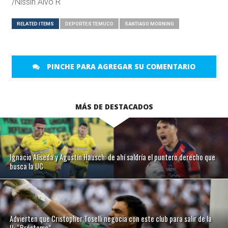
/Nissin Alvo R
RELATED ITEMS
DEPORTES TEMUCO
SANTIAGO MORNING
PINCHE PARA AGREGAR SU COMENTARIO
MÁS DE DESTACADOS
Ignacio Aliseda y Agustín Hausch: de ahí saldría el puntero derecho que
busca la UC
Advierten que Cristopher Toselli negocia con este club para salir de la
U: “Préstamo”