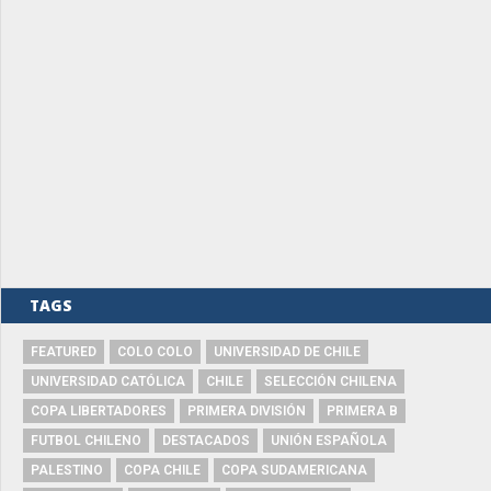
TAGS
FEATURED
COLO COLO
UNIVERSIDAD DE CHILE
UNIVERSIDAD CATÓLICA
CHILE
SELECCIÓN CHILENA
COPA LIBERTADORES
PRIMERA DIVISIÓN
PRIMERA B
FUTBOL CHILENO
DESTACADOS
UNIÓN ESPAÑOLA
PALESTINO
COPA CHILE
COPA SUDAMERICANA