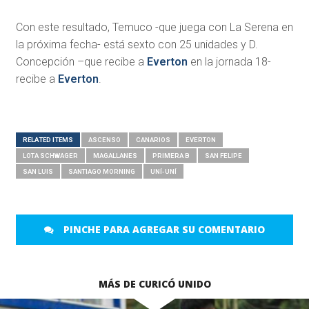
Con este resultado, Temuco -que juega con La Serena en
la próxima fecha- está sexto con 25 unidades y D.
Concepción –que recibe a
Everton
en la jornada 18-
recibe a
Everton
.
RELATED ITEMS
ASCENSO
CANARIOS
EVERTON
LOTA SCHWAGER
MAGALLANES
PRIMERA B
SAN FELIPE
SAN LUIS
SANTIAGO MORNING
UNÍ-UNÍ
PINCHE PARA AGREGAR SU COMENTARIO
MÁS DE CURICÓ UNIDO