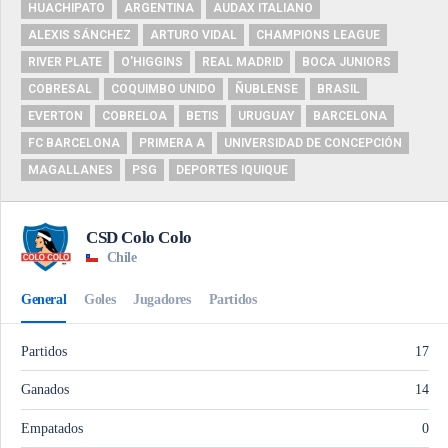
HUACHIPATO
ARGENTINA
AUDAX ITALIANO
ALEXIS SÁNCHEZ
ARTURO VIDAL
CHAMPIONS LEAGUE
RIVER PLATE
O'HIGGINS
REAL MADRID
BOCA JUNIORS
COBRESAL
COQUIMBO UNIDO
ÑUBLENSE
BRASIL
EVERTON
COBRELOA
BETIS
URUGUAY
BARCELONA
FC BARCELONA
PRIMERA A
UNIVERSIDAD DE CONCEPCIÓN
MAGALLANES
PSG
DEPORTES IQUIQUE