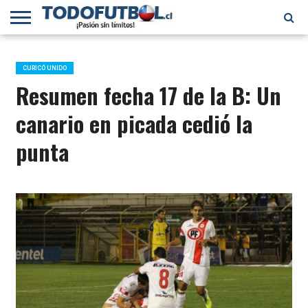
PRIMERA
DIVISIÓN
PRIMERA
SELECCIÓN
CHILENOS
FÚTBOL
B
CHILENA
EN EL
INTERNACIONAL
CURICÓ UNIDO
MUNDO
Resumen fecha 17 de la B: Un
canario en picada cedió la
punta