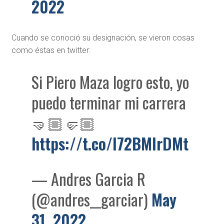
2022
Cuando se conoció su designación, se vieron cosas
como éstas en twitter:
Si Piero Maza logro esto, yo
puedo terminar mi carrera
🤜🏼🤛🏼
https://t.co/l72BMlrDMt
— Andres Garcia R
(@andres__garciar)
May
31, 2022