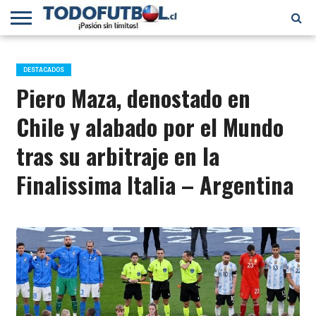
PRIMERA
DIVISIÓN
PRIMERA
SELECCIÓN
CHILENOS
FÚTBOL
B
CHILENA
EN EL
INTERNACIONAL
DESTACADOS
MUNDO
Piero Maza, denostado en
Chile y alabado por el Mundo
tras su arbitraje en la
Finalissima Italia – Argentina