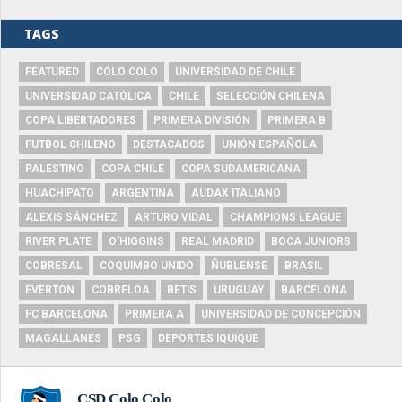
TAGS
FEATURED
COLO COLO
UNIVERSIDAD DE CHILE
UNIVERSIDAD CATÓLICA
CHILE
SELECCIÓN CHILENA
COPA LIBERTADORES
PRIMERA DIVISIÓN
PRIMERA B
FUTBOL CHILENO
DESTACADOS
UNIÓN ESPAÑOLA
PALESTINO
COPA CHILE
COPA SUDAMERICANA
HUACHIPATO
ARGENTINA
AUDAX ITALIANO
ALEXIS SÁNCHEZ
ARTURO VIDAL
CHAMPIONS LEAGUE
RIVER PLATE
O'HIGGINS
REAL MADRID
BOCA JUNIORS
COBRESAL
COQUIMBO UNIDO
ÑUBLENSE
BRASIL
EVERTON
COBRELOA
BETIS
URUGUAY
BARCELONA
FC BARCELONA
PRIMERA A
UNIVERSIDAD DE CONCEPCIÓN
MAGALLANES
PSG
DEPORTES IQUIQUE