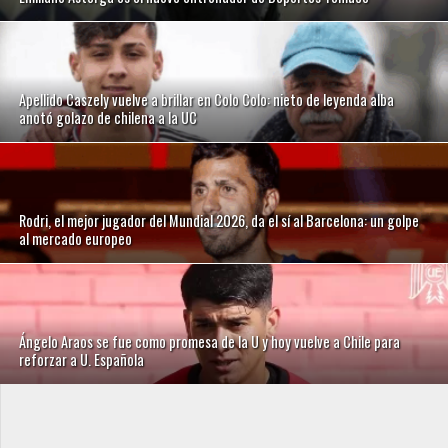
Apellido Caszely vuelve a brillar en Colo Colo: nieto de leyenda alba
anotó golazo de chilena a la UC
Rodri, el mejor jugador del Mundial 2026, da el sí al Barcelona: un golpe
al mercado europeo
Ángelo Araos se fue como promesa de la U y hoy vuelve a Chile para
reforzar a U. Española