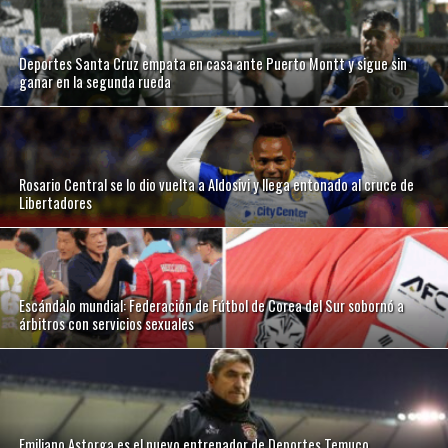
Deportes Santa Cruz empata en casa ante Puerto Montt y sigue sin
ganar en la segunda rueda
Rosario Central se lo dio vuelta a Aldosivi y llega entonado al cruce de
Libertadores
Escándalo mundial: Federación de Fútbol de Corea del Sur sobornó a
árbitros con servicios sexuales
Emiliano Astorga es el nuevo entrenador de Deportes Temuco