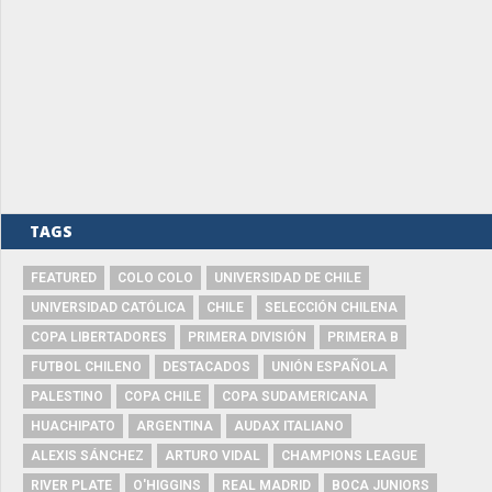
TAGS
FEATURED
COLO COLO
UNIVERSIDAD DE CHILE
UNIVERSIDAD CATÓLICA
CHILE
SELECCIÓN CHILENA
COPA LIBERTADORES
PRIMERA DIVISIÓN
PRIMERA B
FUTBOL CHILENO
DESTACADOS
UNIÓN ESPAÑOLA
PALESTINO
COPA CHILE
COPA SUDAMERICANA
HUACHIPATO
ARGENTINA
AUDAX ITALIANO
ALEXIS SÁNCHEZ
ARTURO VIDAL
CHAMPIONS LEAGUE
RIVER PLATE
O'HIGGINS
REAL MADRID
BOCA JUNIORS