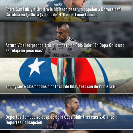
Entre San Luis y el árbitro le hicieron pasar un papelón a Universidad
Católica en Quillota (Videos del 4-0 en el Lucio Fariña)
Arturo Vidal sorprende tras el empate de Colo Colo: “En Copa Chile uno
se relaja un poco más”
Ya hay siete clasificados a octavos de final: tres son de Primera B
Deportes Temuco se despide de la Copa Chile tras caer 2-0 ante
Deportes Concepción