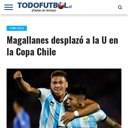
PRIMERA
DIVISIÓN
PRIMERA
SELECCIÓN
CHILENOS
FÚTBOL
B
CHILENA
EN EL
INTERNACIONAL
COPA CHILE
MUNDO
Magallanes desplazó a la U en
la Copa Chile