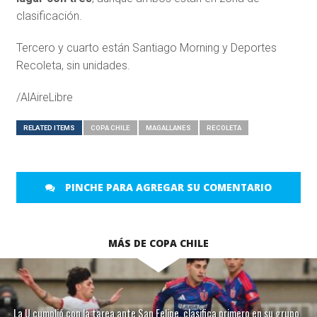
clasificación.
Tercero y cuarto están Santiago Morning y Deportes
Recoleta, sin unidades.
/AlAireLibre
RELATED ITEMS
COPA CHILE
MAGALLANES
RECOLETA
PINCHE PARA AGREGAR SU COMENTARIO
MÁS DE COPA CHILE
La U cumplió con la tarea ante San Felipe, clasifica primero en su grupo