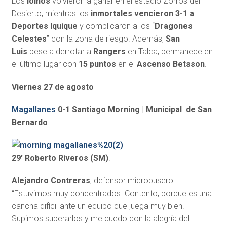
Los
loínos
volvieron a ganar en el estadio Zorros del
Desierto, mientras los
inmortales vencieron 3-1 a
Deportes Iquique
y complicaron a los “
Dragones
Celestes
” con la zona de riesgo. Además,
San
Luis
pese a derrotar a
Rangers
en Talca, permanece en
el último lugar con
15 puntos
en el
Ascenso Betsson
.
Viernes 27 de agosto
Magallanes
0-1 Santiago Morning | Municipal de San
Bernardo
29’ Roberto Riveros (SM)
.
Alejandro Contreras
, defensor microbusero:
“Estuvimos muy concentrados. Contento, porque es una
cancha difícil ante un equipo que juega muy bien.
Supimos superarlos y me quedo con la alegría del