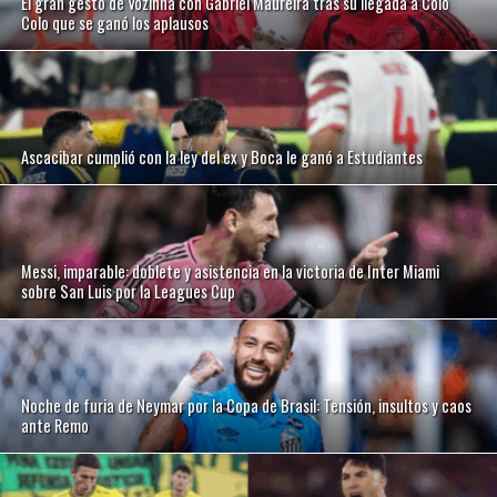
El gran gesto de Vozinha con Gabriel Maureira tras su llegada a Colo
Colo que se ganó los aplausos
Ascacibar cumplió con la ley del ex y Boca le ganó a Estudiantes
Messi, imparable: doblete y asistencia en la victoria de Inter Miami
sobre San Luis por la Leagues Cup
Noche de furia de Neymar por la Copa de Brasil: Tensión, insultos y caos
ante Remo