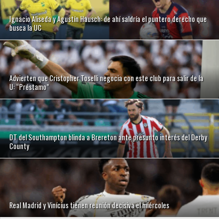
Ignacio Aliseda y Agustín Hausch: de ahí saldría el puntero derecho que
busca la UC
Advierten que Cristopher Toselli negocia con este club para salir de la
U: “Préstamo”
DT del Southampton blinda a Brereton ante presunto interés del Derby
County
Real Madrid y Vinícius tienen reunión decisiva el miércoles