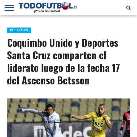
PRIMERA
DIVISIÓN
PRIMERA
SELECCIÓN
CHILENOS
FÚTBOL
B
CHILENA
EN EL
INTERNACIONAL
DESTACADOS
MUNDO
Coquimbo Unido y Deportes
Santa Cruz comparten el
liderato luego de la fecha 17
del Ascenso Betsson