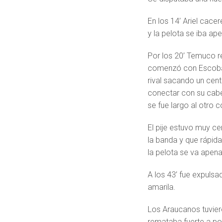
En los 14’ Ariel cacer
y la pelota se iba ap
Por los 20’ Temuco r
comenzó con Escobar 
rival sacando un cen
conectar con su cabe
se fue largo al otro 
El pije estuvo muy ce
la banda y que rápid
la pelota se va apen
A los 43’ fue expuls
amarila.
Los Araucanos tuvier
remataba fuerte a po