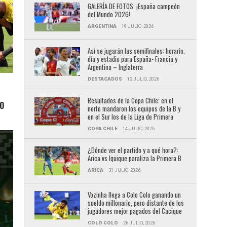
GALERÍA DE FOTOS: ¡España campeón
del Mundo 2026!
ARGENTINA
19 JULIO, 2026
Así se jugarán las semifinales: horario,
día y estadio para España- Francia y
Argentina – Inglaterra
DESTACADOS
12 JULIO, 2026
Resultados de la Copa Chile: en el
LO
norte mandaron los equipos de la B y
en el Sur los de la Liga de Primera
COPA CHILE
14 JULIO, 2026
¿Dónde ver el partido y a qué hora?:
Arica vs Iquique paraliza la Primera B
ARICA
31 JULIO, 2026
Vozinha llega a Colo Colo ganando un
sueldo millonario, pero distante de los
jugadores mejor pagados del Cacique
COLO COLO
26 JULIO, 2026