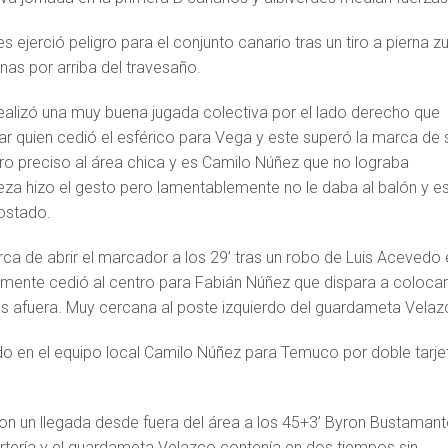
es ejerció peligro para el conjunto canario tras un tiro a pierna z
enas por arriba del travesaño.
ealizó una muy buena jugada colectiva por el lado derecho que
quien cedió el esférico para Vega y este superó la marca de 
tro preciso al área chica y es Camilo Núñez que no lograba
za hizo el gesto pero lamentablemente no le daba al balón y e
costado.
rca de abrir el marcador a los 29’ tras un robo de Luis Acevedo 
amente cedió al centro para Fabián Núñez que dispara a colocar
as afuera. Muy cercana al poste izquierdo del guardameta Velaz
ado en el equipo local Camilo Núñez para Temuco por doble tarje
on un llegada desde fuera del área a los 45+3’ Byron Bustamant
rtería y el guardameta Velazco contenía en dos tiempos sin