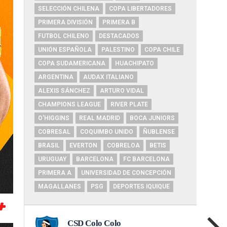
SELECCIÓN CHILENA
COPA LIBERTADORES
PRIMERA DIVISIÓN
PRIMERA B
FUTBOL CHILENO
DESTACADOS
UNIÓN ESPAÑOLA
PALESTINO
COPA CHILE
COPA SUDAMERICANA
HUACHIPATO
ARGENTINA
AUDAX ITALIANO
ALEXIS SÁNCHEZ
ARTURO VIDAL
CHAMPIONS LEAGUE
RIVER PLATE
O'HIGGINS
REAL MADRID
BOCA JUNIORS
COBRESAL
COQUIMBO UNIDO
ÑUBLENSE
BRASIL
EVERTON
COBRELOA
BETIS
URUGUAY
BARCELONA
FC BARCELONA
PRIMERA A
UNIVERSIDAD DE CONCEPCIÓN
MAGALLANES
PSG
DEPORTES IQUIQUE