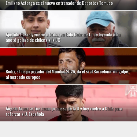
Emiliano Astorga es el nuevo entrenador de Deportes Temuco
Apellido Caszely vuelve a brillar en Colo Colo: nieto de leyenda alba
anotó golazo de chilena a la UC
Rodri, el mejor jugador del Mundial 2026, da el sí al Barcelona: un golpe
al mercado europeo
Ángelo Araos se fue como promesa de la U y hoy vuelve a Chile para
reforzar a U. Española