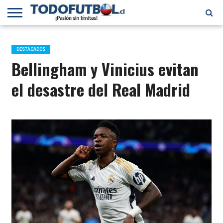
PRIMERA
DIVISIÓN
PRIMERA
SELECCIÓN
CHILENOS
FÚTBOL
B
CHILENA
EN EL
INTERNACIONAL
DESTACADOS
MUNDO
Bellingham y Vinicius evitan
el desastre del Real Madrid