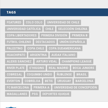
TAGS
FEATURED
COLO COLO
UNIVERSIDAD DE CHILE
UNIVERSIDAD CATÓLICA
CHILE
SELECCIÓN CHILENA
COPA LIBERTADORES
PRIMERA DIVISIÓN
PRIMERA B
FUTBOL CHILENO
DESTACADOS
UNIÓN ESPAÑOLA
PALESTINO
COPA CHILE
COPA SUDAMERICANA
HUACHIPATO
ARGENTINA
AUDAX ITALIANO
ALEXIS SÁNCHEZ
ARTURO VIDAL
CHAMPIONS LEAGUE
RIVER PLATE
O'HIGGINS
REAL MADRID
BOCA JUNIORS
COBRESAL
COQUIMBO UNIDO
ÑUBLENSE
BRASIL
EVERTON
COBRELOA
BETIS
URUGUAY
BARCELONA
FC BARCELONA
PRIMERA A
UNIVERSIDAD DE CONCEPCIÓN
MAGALLANES
PSG
DEPORTES IQUIQUE