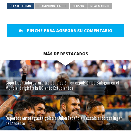
RELATED ITEMS
CHAMPIONS LEAGUE
LEIPZIG
REAL MADRID
PINCHE PARA AGREGAR SU COMENTARIO
MÁS DE DESTACADOS
Copa Libertadores: árbitro de la polémica expulsión de Balogun en el
Mundial dirigirá a la UC ante Estudiantes
Deportes Antofagasta golea a Unión Española y escala al tercer lugar
del Ascenso