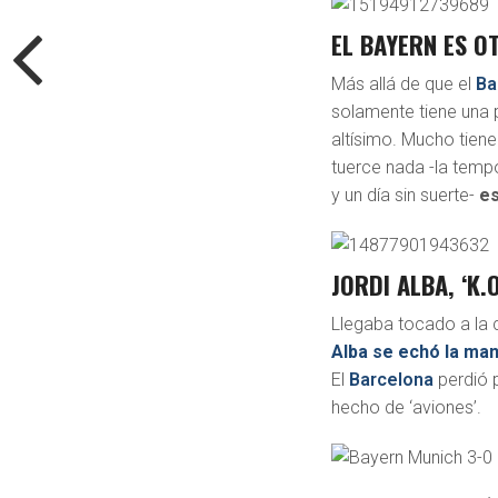
EL BAYERN ES O
Más allá de que el
Ba
solamente tiene una p
altísimo. Mucho tiene 
tuerce nada -la temp
y un día sin suerte-
es
JORDI ALBA, ‘K.O
Llegaba tocado a la c
Alba se echó la man
El
Barcelona
perdió p
hecho de ‘aviones’.