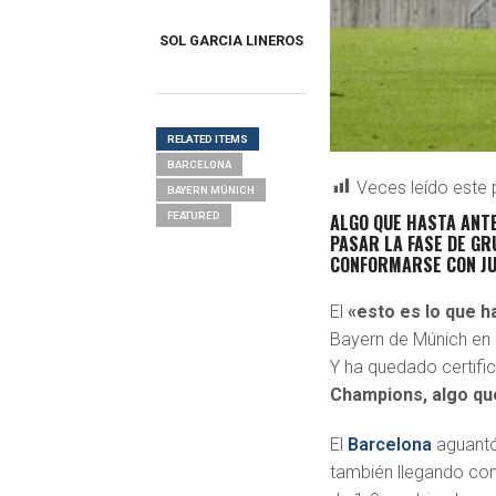
SOL GARCIA LINEROS
RELATED ITEMS
BARCELONA
Veces leído este 
BAYERN MÚNICH
ALGO QUE HASTA ANTE
FEATURED
PASAR LA FASE DE GR
CONFORMARSE CON JU
E
l
«esto es lo que h
Bayern de Múnich en 
Y ha quedado certif
Champions, algo qu
El
Barcelona
aguantó
también llegando con 