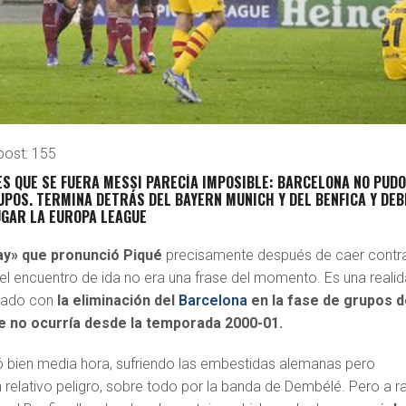
post:
155
S QUE SE FUERA MESSI PARECÍA IMPOSIBLE: BARCELONA NO PUD
UPOS. TERMINA DETRÁS DEL BAYERN MUNICH Y DEL BENFICA Y DE
GAR LA EUROPA LEAGUE
ay» que pronunció Piqué
precisamente después de caer contra
el encuentro de ida no era una frase del momento. Es una realid
icado con
la eliminación del
Barcelona
en la fase de grupos d
e no ocurría desde la temporada 2000-01.
 bien media hora, sufriendo las embestidas alemanas pero
relativo peligro, sobre todo por la banda de Dembélé. Pero a ra