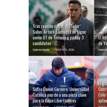
LEER MÁS
Tras reunión con el ’Matador’
Salas: Arturo Sanhueza no sigue
como DT de Temuco y ya hay 3
El Re
candidatos
de Y
Gabriel Ayala
7 AGOSTO, 2026
Gabrie
LEER MÁS
El gr
Sufre Daniel Garnero: Universidad
Gabri
Católica pierde a una pieza clave
Colo 
para la Copa Libertadores
apla