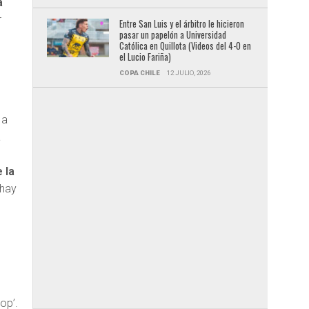
a
r
Entre San Luis y el árbitro le hicieron
pasar un papelón a Universidad
Católica en Quillota (Videos del 4-0 en
el Lucio Fariña)
COPA CHILE
12 JULIO, 2026
o
 a
a
 la
 hay
op’.