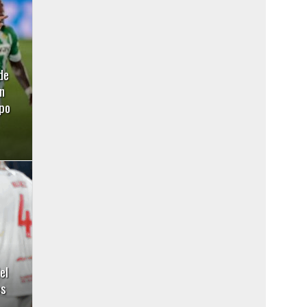
de
n
ipo
el
es