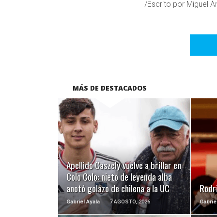
/Escrito por Miguel 
MÁS DE DESTACADOS
LEER MÁS
Apellido Caszely vuelve a brillar en
Colo Colo: nieto de leyenda alba
anotó golazo de chilena a la UC
Rodri
Gabriel Ayala
7 AGOSTO, 2026
Gabrie