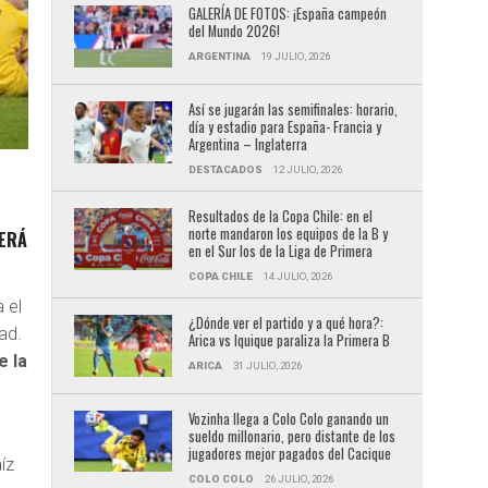
GALERÍA DE FOTOS: ¡España campeón
del Mundo 2026!
ARGENTINA
19 JULIO, 2026
Así se jugarán las semifinales: horario,
día y estadio para España- Francia y
Argentina – Inglaterra
DESTACADOS
12 JULIO, 2026
O
Resultados de la Copa Chile: en el
norte mandaron los equipos de la B y
BERÁ
en el Sur los de la Liga de Primera
COPA CHILE
14 JULIO, 2026
 el
¿Dónde ver el partido y a qué hora?:
ad.
Arica vs Iquique paraliza la Primera B
e la
ARICA
31 JULIO, 2026
Vozinha llega a Colo Colo ganando un
sueldo millonario, pero distante de los
jugadores mejor pagados del Cacique
íz
COLO COLO
26 JULIO, 2026