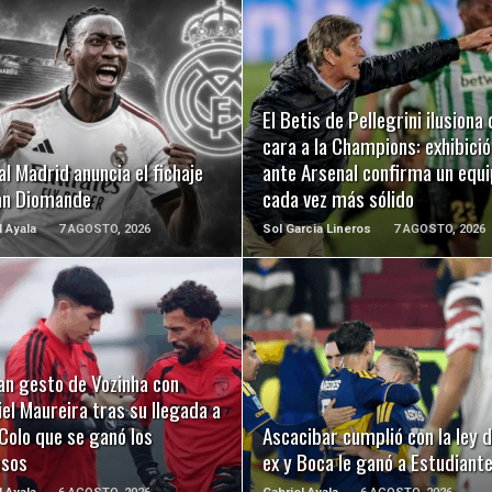
LEER MÁS
LEER MÁS
El Betis de Pellegrini ilusiona 
cara a la Champions: exhibició
al Madrid anuncia el fichaje
ante Arsenal confirma un equ
an Diomande
cada vez más sólido
l Ayala
7 AGOSTO, 2026
Sol Garcia Lineros
7 AGOSTO, 2026
LEER MÁS
LEER MÁS
an gesto de Vozinha con
el Maureira tras su llegada a
Colo que se ganó los
Ascacibar cumplió con la ley d
usos
ex y Boca le ganó a Estudiant