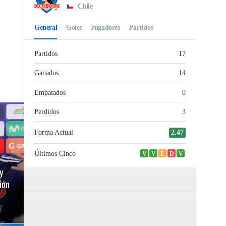
y
ión