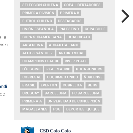
SELECCIÓN CHILENA
COPA LIBERTADORES
PRIMERA DIVISIÓN
PRIMERA B
FUTBOL CHILENO
DESTACADOS
UNIÓN ESPAÑOLA
PALESTINO
COPA CHILE
e le
COPA SUDAMERICANA
HUACHIPATO
wski
ARGENTINA
AUDAX ITALIANO
ALEXIS SÁNCHEZ
ARTURO VIDAL
CHAMPIONS LEAGUE
RIVER PLATE
O'HIGGINS
REAL MADRID
BOCA JUNIORS
COBRESAL
COQUIMBO UNIDO
ÑUBLENSE
BRASIL
EVERTON
COBRELOA
BETIS
ordi
ido.
URUGUAY
BARCELONA
FC BARCELONA
PRIMERA A
UNIVERSIDAD DE CONCEPCIÓN
MAGALLANES
PSG
DEPORTES IQUIQUE