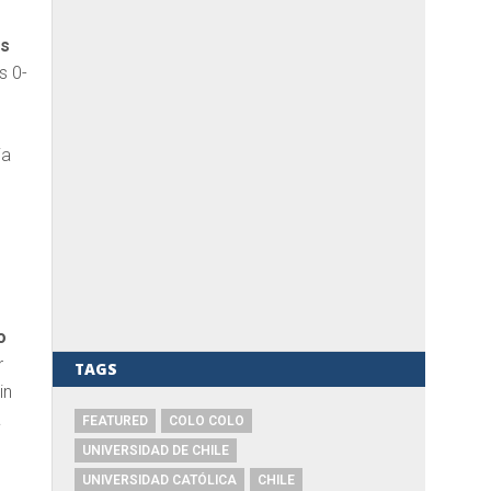
es
s 0-
ia
o
r
TAGS
in
á
FEATURED
COLO COLO
UNIVERSIDAD DE CHILE
UNIVERSIDAD CATÓLICA
CHILE