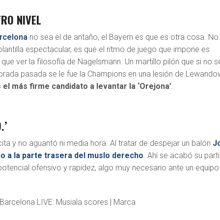
TRO NIVEL
rcelona
no sea el de antaño, el Bayern es que es otra cosa. No
lantilla espectacular, es que el ritmo de juego que impone es
que ver la filosofía de Nagelsmann. Un martillo pilón que si no s
orada pasada se le fue la Champions en una lesión de Lewando
 el más firme candidato a levantar la ‘Orejona’
.
.’
ita y no aguantó ni media hora. Al tratar de despejar un balón
J
o a la parte trasera del muslo derecho
. Ahí se acabó su part
otencial ofensivo y rapidez, algo muy necesario ante un equipo