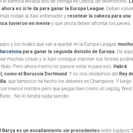
e el Benfica llevaba dos de ventaja en Lisboa, de desmoronó.
L
ahora es si le da para ganar la Europa League
. Deben volve
r más rodaje al Xavi entrenador y
resetear la cabeza para una
nca tuvieron en mente
y que ahora deben afrontar los jueves.
uipo y los rivales que van a quedar en la Europa League,
much
Barcelona
para ganar la segunda división de Europa
. De aquí
ar muchas cosas y si Xavi consigue imponer sus teorías podrí
 título. Pero ahora mismo no parece estar ni para eso.
Habrá
el, como el Borussia Dortmund
. Y no nos olvidemos del
Rey de
lla
, que tampoco ha hecho los deberes en Champions. Y luego
 con menos nombre pero que juegan bien como el Leipzig, West
Betis… No lo tendrá nada sencillo.
el Barça es un ensañamiento sin precedentes
entre equipos ‘t