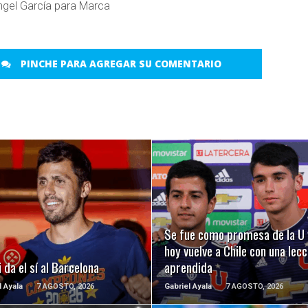
Ángel García para Marca
PINCHE PARA AGREGAR SU COMENTARIO
LEER MÁS
LEER MÁS
Se fue como promesa de la U 
hoy vuelve a Chile con una lecc
 da el sí al Barcelona
aprendida
l Ayala
7 AGOSTO, 2026
Gabriel Ayala
7 AGOSTO, 2026