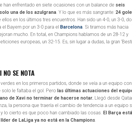
se han enfrentado en siete ocasiones con un balance de
seis
 solo una de los azulgrana
. Y lo que es más sangrante:
24 gol
e ellos en los últimos tres encuentros. Han sido un 4-0, un 3-0, do
a el Bayern por un 3-0 para el
Barcelona
. Si tiramos más hacia
ejoran mucho. En total, en Champions hablamos de un 28-12 y
ticiones europeas, un 32-15. Es, sin lugar a dudas, la gran ‘Best
I NO SE NOTA
 verdes en los primeros partidos, donde se veía a un equipo con
 solo le faltaba el gol. Pero
las últimas actuaciones del equip
ano de Xavi no terminar de hacerse notar.
Llegó desde Qata
za, la persona que traería el cambio de tendencia a un equipo s
lo y lo cierto es que poco han cambiado las cosas.
El Barça est
 líder de LaLiga ya no está en la Champions
.