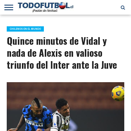
PRIMERA
DIVISIÓN
PRIMERA
SELECCIÓN
CHILENOS
FÚTBOL
B
CHILENA
EN EL
INTERNACIONAL
CHILENOS EN EL MUNDO
MUNDO
Quince minutos de Vidal y
nada de Alexis en valioso
triunfo del Inter ante la Juve