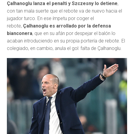
Çalhanoglu lanza el penalti y Szczesny lo detiene
,
con tan mala suerte que el rebote va de nuevo hacia el
jugador turco. En ese ímpetu por coger el
rebote,
Çalhanoglu es arrollado por la defensa
bianconera
, que en su afán por despejar el balón lo
acaban introduciendo en su propia portería de rebote. El
colegiado, en cambio, anula el gol: falta de Çalhanoglu.