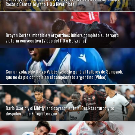
Rosario Central le ganó 1-0 a River Plate
Brayan Cortés imbatible y Argentinos Juniors completo su tercera
victoria consecutiva (Video del 1-0 a Belgrano)
Con un golazo de Diego Valdés, Vélez le ganó al Talleres de Sampaoli,
que no da pie con bola en el campeonato argentino (Video)
Darío Osorio y el Midtjylland cayeron ante el Besiktas turco y se
despidieron de Europa League