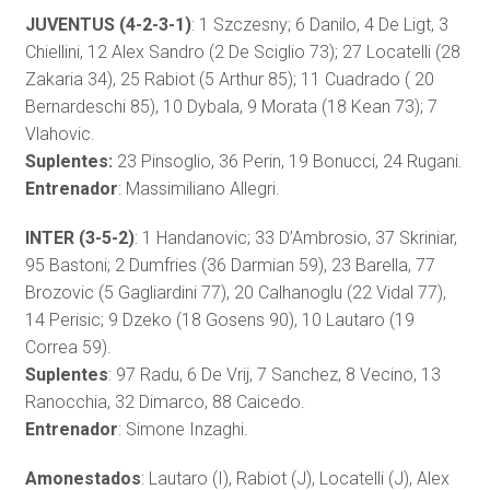
JUVENTUS (4-2-3-1)
: 1 Szczesny; 6 Danilo, 4 De Ligt, 3
Chiellini, 12 Alex Sandro (2 De Sciglio 73); 27 Locatelli (28
Zakaria 34), 25 Rabiot (5 Arthur 85); 11 Cuadrado ( 20
Bernardeschi 85), 10 Dybala, 9 Morata (18 Kean 73); 7
Vlahovic.
Suplentes:
23 Pinsoglio, 36 Perin, 19 Bonucci, 24 Rugani.
Entrenador
: Massimiliano Allegri.
INTER (3-5-2)
: 1 Handanovic; 33 D’Ambrosio, 37 Skriniar,
95 Bastoni; 2 Dumfries (36 Darmian 59), 23 Barella, 77
Brozovic (5 Gagliardini 77), 20 Calhanoglu (22 Vidal 77),
14 Perisic; 9 Dzeko (18 Gosens 90), 10 Lautaro (19
Correa 59).
Suplentes
: 97 Radu, 6 De Vrij, 7 Sanchez, 8 Vecino, 13
Ranocchia, 32 Dimarco, 88 Caicedo.
Entrenador
: Simone Inzaghi.
Amonestados
: Lautaro (I), Rabiot (J), Locatelli (J), Alex