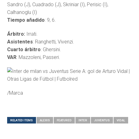
Sandro (J), Cuadrado (J), Skriniar (I), Perisic (I),
Calhanoglu (I)
Tiempo añadido
: 9, 6.
Árbitro:
Irrati.
Asistentes
: Ranghetti, Vivenzi.
Cuarto árbitro
: Ghersini.
VAR
: Mazzoleni, Passeri.
/Marca
RELATED ITEMS
ALEXIS
FEATURED
INTER
JUVENTUS
VIDAL