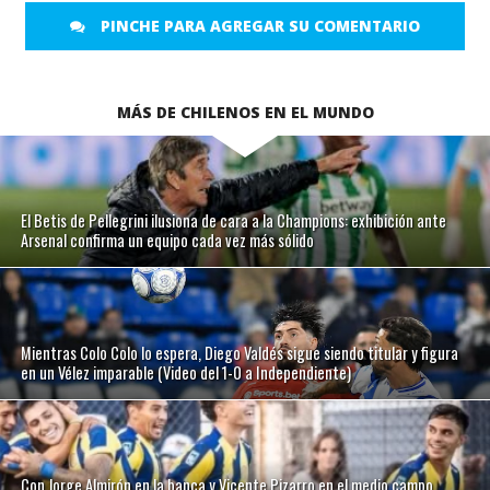
PINCHE PARA AGREGAR SU COMENTARIO
MÁS DE CHILENOS EN EL MUNDO
El Betis de Pellegrini ilusiona de cara a la Champions: exhibición ante
Arsenal confirma un equipo cada vez más sólido
Mientras Colo Colo lo espera, Diego Valdés sigue siendo titular y figura
en un Vélez imparable (Video del 1-0 a Independiente)
Con Jorge Almirón en la banca y Vicente Pizarro en el medio campo,