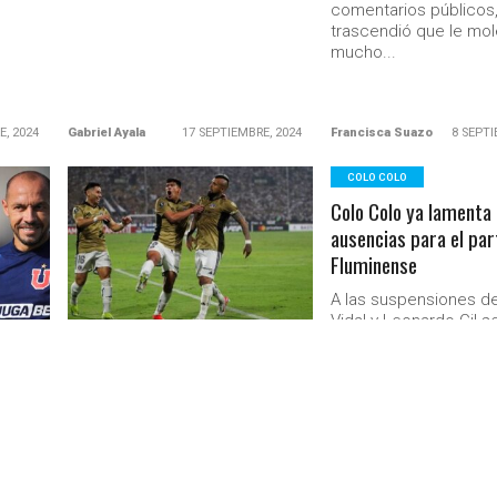
comentarios públicos
trascendió que le mo
mucho...
E, 2024
Gabriel Ayala
17 SEPTIEMBRE, 2024
Francisca Suazo
8 SEPTI
COLO COLO
Colo Colo ya lamenta
LEER MÁS
ausencias para el par
Fluminense
A las suspensiones de
Vidal y Leonardo Gil 
COLO COLO
el paraguayo Guillermo
co los
Uno x Uno en Colo Colo: Falcón y
desgarrado en el part
Alianza Lima
ca
Vidal los mejores
El Peluca ratificó una vez más
que es un jugador confiable en
ánguiz
partidos importantes y El King...
y