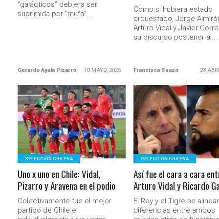
“galácticos” debiera ser
Como si hubiera estado
suprimida por “mufa”....
orquestado, Jorge Almiró
Arturo Vidal y Javier Corr
su discurso posterior al...
Gerardo Ayala Pizarro
10 MAYO, 2025
Francisca Suazo
23 ABRI
LEER MÁS
LEER MÁS
SELECCIÓN CHILENA
SELECCIÓN CHILENA
Uno x uno en Chile: Vidal,
Así fue el cara a cara ent
Pizarro y Aravena en el podio
Arturo Vidal y Ricardo G
Colectivamente fue el mejor
El Rey y el Tigre se alinea
partido de Chile e
diferencias entre ambos