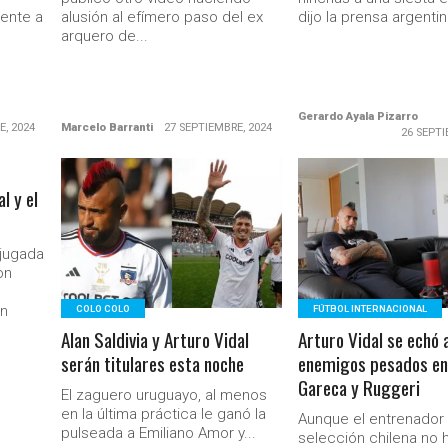
rente a
alusión al efímero paso del ex
dijo la prensa argentina
arquero de...
Gerardo Ayala Pizarro
E, 2024
Marcelo Barranti
27 SEPTIEMBRE, 2024
26 SEPTI
l y el
LEER MÁS
LEER MÁS
jugada
on
o
en
COLO COLO
FÚTBOL INTERNACIONAL
Alan Saldivia y Arturo Vidal
Arturo Vidal se echó 
serán titulares esta noche
enemigos pesados en
Gareca y Ruggeri
El zaguero uruguayo, al menos
en la última práctica le ganó la
Aunque el entrenador 
pulseada a Emiliano Amor y...
selección chilena no