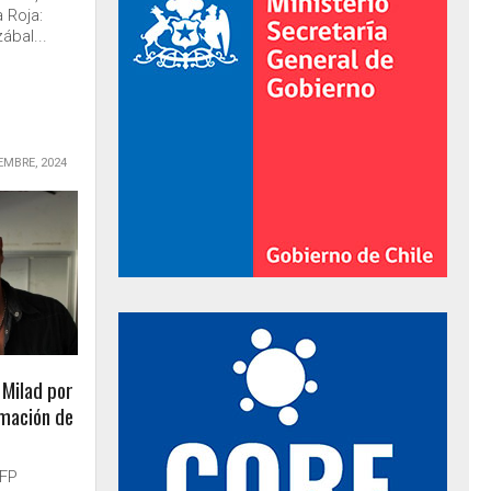
 Roja:
ábal...
EMBRE, 2024
al de Gobierno
 Milad por
mación de
NFP