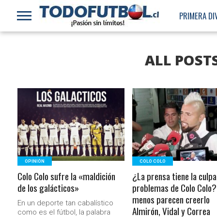
PRIMERA DI
ALL POST
LEER MÁS
LEER MÁS
OPINIÓN
COLO COLO
Colo Colo sufre la «maldición
¿La prensa tiene la culpa
de los galácticos»
problemas de Colo Colo? 
menos parecen creerlo
En un deporte tan cabalístico
Almirón, Vidal y Correa
como es el fútbol, la palabra