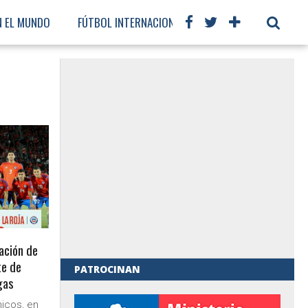
N EL MUNDO
FÚTBOL INTERNACIONAL
ación de
te de
PATROCINAN
gas
al de Gobierno
icos, en