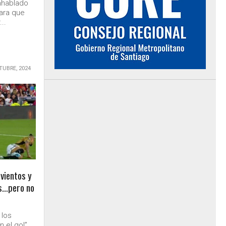
nhablado
ara que
..
TUBRE, 2024
vientos y
s…pero no
 los
 el gol”,