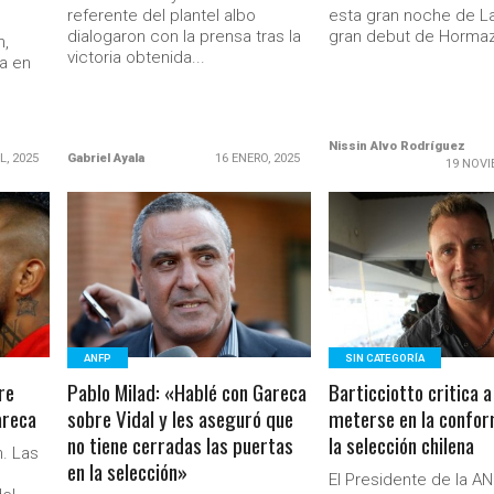
referente del plantel albo
esta gran noche de La
dialogaron con la prensa tras la
gran debut de Hormaz
n,
victoria obtenida...
ea en
Nissin Alvo Rodríguez
L, 2025
Gabriel Ayala
16 ENERO, 2025
19 NOVI
LEER MÁS
LEER MÁS
Ministerio Secretaría Gener
ANFP
SIN CATEGORÍA
re
Pablo Milad: «Hablé con Gareca
Barticciotto critica a
areca
sobre Vidal y les aseguró que
meterse en la confor
no tiene cerradas las puertas
la selección chilena
n. Las
en la selección»
El Presidente de la A