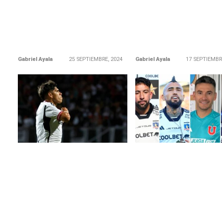
Gabriel Ayala
25 SEPTIEMBRE, 2024
Gabriel Ayala
17 SEPTIEMBR
LEER MÁS
LEER MÁS
COLO COLO
SUPERCLASICO
Importantes bajas en Colo
Así vivieron el Súperclási
Colo: no juegan Arturo Vidal y
4 bicampeones de Améri
Carlos Palacios en Viña
(Video)
«La Joya» recibió un golpe en el
Marcelo Diaz y Charles Ar
partido jugado a mediados de
por Universidad de Chile 