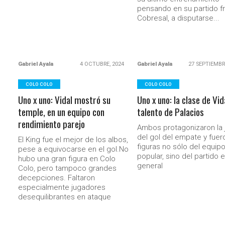
pensando en su partido f
Cobresal, a disputarse...
Gabriel Ayala
4 OCTUBRE, 2024
Gabriel Ayala
27 SEPTIEMBR
COLO COLO
COLO COLO
Uno x uno: Vidal mostró su
Uno x uno: la clase de Vida
temple, en un equipo con
talento de Palacios
rendimiento parejo
Ambos protagonizaron la 
del gol del empate y fuer
El King fue el mejor de los albos,
figuras no sólo del equip
pese a equivocarse en el gol.No
popular, sino del partido 
hubo una gran figura en Colo
general
Colo, pero tampoco grandes
decepciones. Faltaron
especialmente jugadores
desequilibrantes en ataque