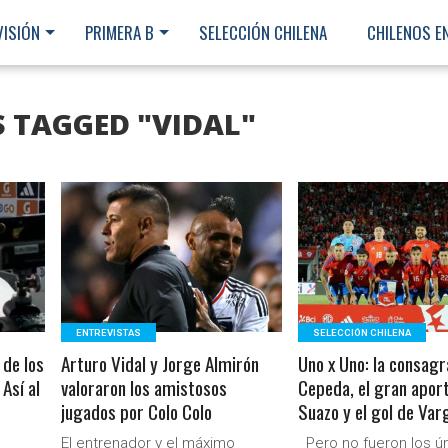
VISIÓN
PRIMERA B
SELECCIÓN CHILENA
CHILENOS E
S TAGGED "VIDAL"
LEER MÁS
LEER MÁS
ENTREVISTAS
SELECCIÓN CHILENA
 de los
Arturo Vidal y Jorge Almirón
Uno x Uno: la consagr
Así al
valoraron los amistosos
Cepeda, el gran apor
jugados por Colo Colo
Suazo y el gol de Var
Ministerio Secretaría Gener
El entrenador y el máximo
Pero no fueron los ún