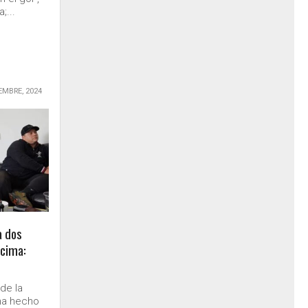
;...
EMBRE, 2024
a dos
cima:
de la
 ha hecho