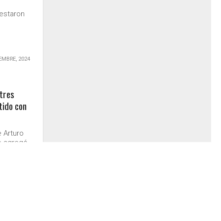
,
lestaron
EMBRE, 2024
 tres
tido con
 Arturo
se agregó
 Paiva,
ido con