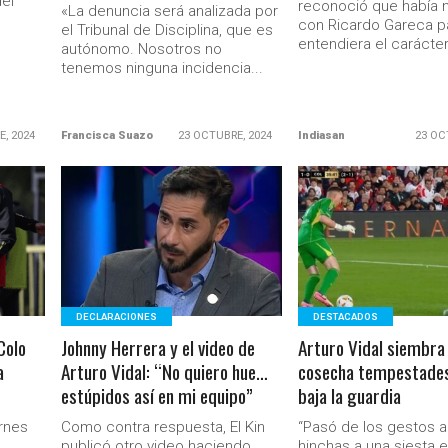
el
reconoció que había 
«La denuncia será analizada por
con Ricardo Gareca p
el Tribunal de Disciplina, que es
entendiera el carácter.
autónomo. Nosotros no
tenemos ninguna incidencia...
E, 2024
Francisca Suazo
23 OCTUBRE, 2024
Indiasan
23 OC
LEER MÁS
LEER MÁS
DECLARACIONES
DESTACADOS
Colo
Johnny Herrera y el video de
Arturo Vidal siembra 
a
Arturo Vidal: “No quiero hue…
cosecha tempestade
estúpidos así en mi equipo”
baja la guardia
ernes
Como contra respuesta, El Kin
“Pasó de los gestos a
publicó otro video haciendo
hinchas a una siesta en