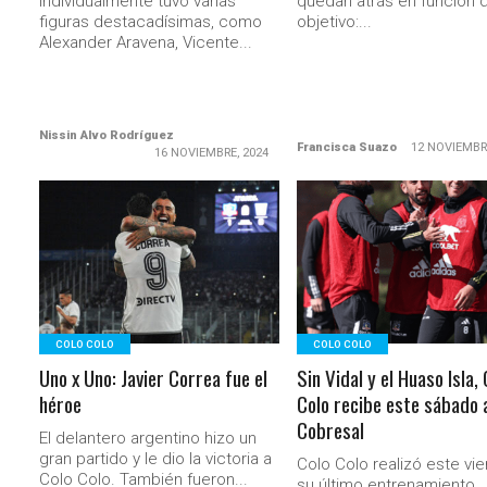
individualmente tuvo varias
quedan atrás en función d
figuras destacadísimas, como
objetivo:...
Alexander Aravena, Vicente...
Nissin Alvo Rodríguez
Francisca Suazo
12 NOVIEMBR
16 NOVIEMBRE, 2024
LEER MÁS
LEER MÁS
COLO COLO
COLO COLO
Uno x Uno: Javier Correa fue el
Sin Vidal y el Huaso Isla, 
héroe
Colo recibe este sábado 
Cobresal
El delantero argentino hizo un
gran partido y le dio la victoria a
Colo Colo realizó este vi
Colo Colo. También fueron...
su último entrenamiento