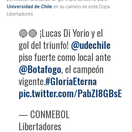
Universidad de Chile
en su camino en esta Copa
Libertadores
🔵🔴 ¡Lucas Di Yorio y el
gol del triunfo!
@udechile
piso fuerte como local ante
@Botafogo
, el campeón
vigente.
#GloriaEterna
pic.twitter.com/PabZI8GBsE
— CONMEBOL
Libertadores