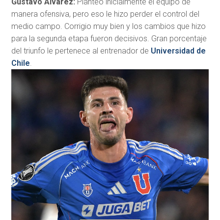
Gustavo Álvarez:
Planteó inicialmente el equipo de
manera ofensiva, pero eso le hizo perder el control del
medio campo. Corrigio muy bien y los cambios que hizo
para la segunda etapa fueron decisivos. Gran porcentaje
del triunfo le pertenece al entrenador de
Universidad de
Chile
.