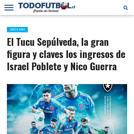
PRIMERA
DIVISIÓN
PRIMERA
SELECCIÓN
CHILENOS
FÚTBOL
B
CHILENA
EN EL
INTERNACIONAL
UNO X UNO
MUNDO
El Tucu Sepúlveda, la gran
figura y claves los ingresos de
Israel Poblete y Nico Guerra