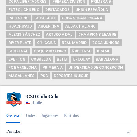
COPA LIBERTADORES
PRIMERA DIVISIÓN
PRIMERA B
FUTBOL CHILENO
DESTACADOS
UNIÓN ESPAÑOLA
PALESTINO
COPA CHILE
COPA SUDAMERICANA
HUACHIPATO
ARGENTINA
AUDAX ITALIANO
ALEXIS SÁNCHEZ
ARTURO VIDAL
CHAMPIONS LEAGUE
RIVER PLATE
O'HIGGINS
REAL MADRID
BOCA JUNIORS
COBRESAL
COQUIMBO UNIDO
ÑUBLENSE
BRASIL
EVERTON
COBRELOA
BETIS
URUGUAY
BARCELONA
FC BARCELONA
PRIMERA A
UNIVERSIDAD DE CONCEPCIÓN
MAGALLANES
PSG
DEPORTES IQUIQUE