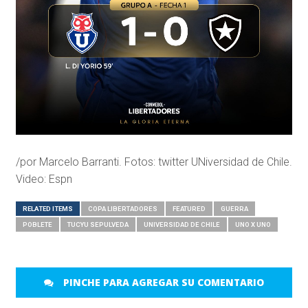
/por Marcelo Barranti. Fotos: twitter UNiversidad de Chile.
Video: Espn
RELATED ITEMS
COPA LIBERTADORES
FEATURED
GUERRA
POBLETE
TUCYU SEPULVEDA
UNIVERSIDAD DE CHILE
UNO X UNO
PINCHE PARA AGREGAR SU COMENTARIO