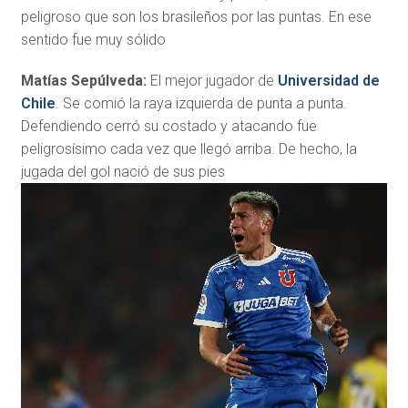
peligroso que son los brasileños por las puntas. En ese
sentido fue muy sólido
Matías Sepúlveda:
El mejor jugador de
Universidad de
Chile
. Se comió la raya izquierda de punta a punta.
Defendiendo cerró su costado y atacando fue
peligrosísimo cada vez que llegó arriba. De hecho, la
jugada del gol nació de sus pies