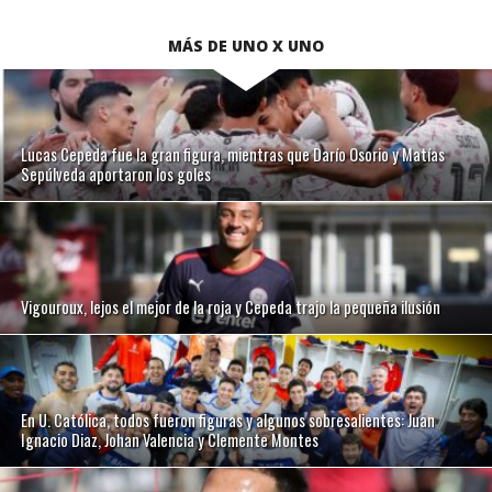
MÁS DE UNO X UNO
Lucas Cepeda fue la gran figura, mientras que Darío Osorio y Matías
Sepúlveda aportaron los goles
Vigouroux, lejos el mejor de la roja y Cepeda trajo la pequeña ilusión
En U. Católica, todos fueron figuras y algunos sobresalientes: Juan
Ignacio Diaz, Johan Valencia y Clemente Montes