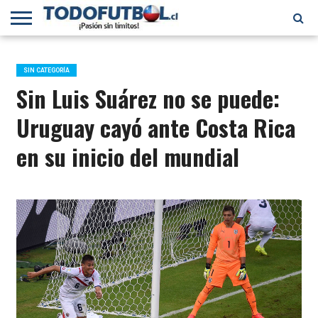
PRIMERA
DIVISIÓN
PRIMERA
SELECCIÓN
CHILENOS
FÚTBOL
B
CHILENA
EN EL
INTERNACIONAL
SIN CATEGORÍA
MUNDO
Sin Luis Suárez no se puede:
Uruguay cayó ante Costa Rica
en su inicio del mundial