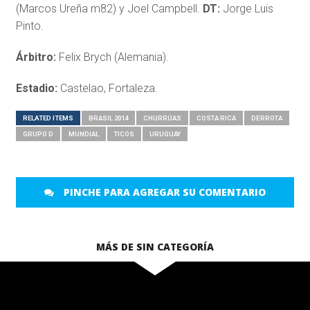
(Marcos Ureña m82) y Joel Campbell.
DT:
Jorge Luis
Pinto.
Árbitro:
Felix Brych (Alemania).
Estadio:
Castelao, Fortaleza.
RELATED ITEMS
BRASIL 2014
CHURRÚAS
COSTA RICA
DERROTA
GRUPO D
MUNDIAL
TICOS
URUGUAY
PINCHE PARA AGREGAR SU COMENTARIO
MÁS DE SIN CATEGORÍA