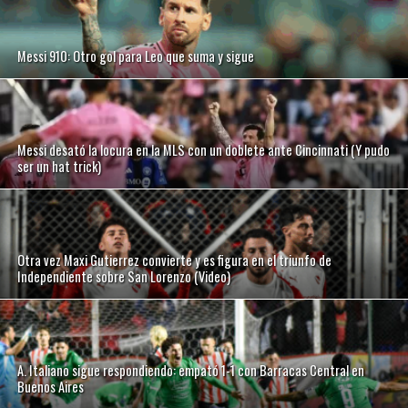
Messi 910: Otro gol para Leo que suma y sigue
Messi desató la locura en la MLS con un doblete ante Cincinnati (Y pudo
ser un hat trick)
Otra vez Maxi Gutierrez convierte y es figura en el triunfo de
Independiente sobre San Lorenzo (Video)
A. Italiano sigue respondiendo: empató 1-1 con Barracas Central en
Buenos Aires