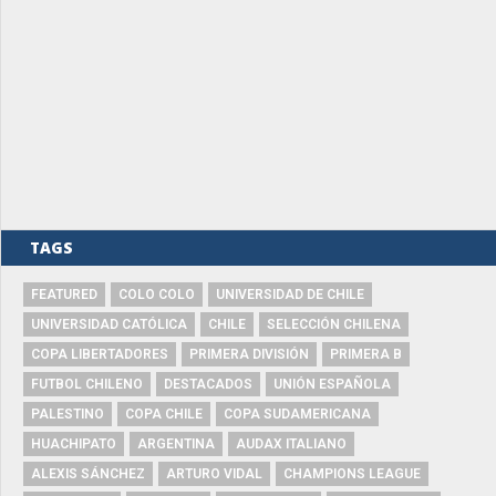
TAGS
FEATURED
COLO COLO
UNIVERSIDAD DE CHILE
UNIVERSIDAD CATÓLICA
CHILE
SELECCIÓN CHILENA
COPA LIBERTADORES
PRIMERA DIVISIÓN
PRIMERA B
FUTBOL CHILENO
DESTACADOS
UNIÓN ESPAÑOLA
PALESTINO
COPA CHILE
COPA SUDAMERICANA
HUACHIPATO
ARGENTINA
AUDAX ITALIANO
ALEXIS SÁNCHEZ
ARTURO VIDAL
CHAMPIONS LEAGUE