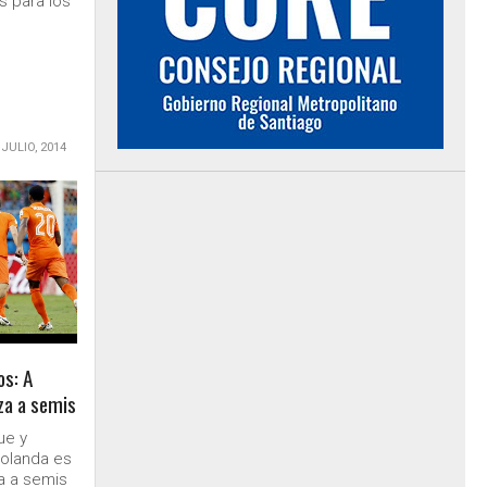
s para los
 JULIO, 2014
os: A
za a semis
ue y
Holanda es
a a semis