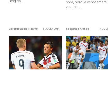
Bélgica...
hora, pero la verdeamarel
vez más,...
Gerardo Ayala Pizarro
5 JULIO, 2014
Sebastián Alonso
4 JULI
LEER MÁS
LEER MÁS
ALEMANIA
COSTA RICA
Alemania sufrió demás para
A la Cenicienta del Mundi
poner su nombre en cuartos de
no le dan las 12: Costa R
final (Vea goles acá en video)
venció a Grecia en penale
Argelia sorprendió al equipo de
El conjunto tico, revelació
Low y lo llevó hasta el alargue,
sorpresa de Brasil 2014, 