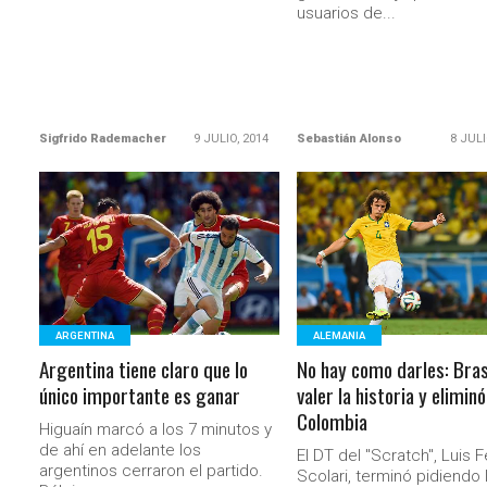
usuarios de...
Sigfrido Rademacher
9 JULIO, 2014
Sebastián Alonso
8 JULI
LEER MÁS
LEER MÁS
ARGENTINA
ALEMANIA
Argentina tiene claro que lo
No hay como darles: Brasi
único importante es ganar
valer la historia y eliminó
Colombia
Higuaín marcó a los 7 minutos y
de ahí en adelante los
El DT del "Scratch", Luis F
argentinos cerraron el partido.
Scolari, terminó pidiendo 