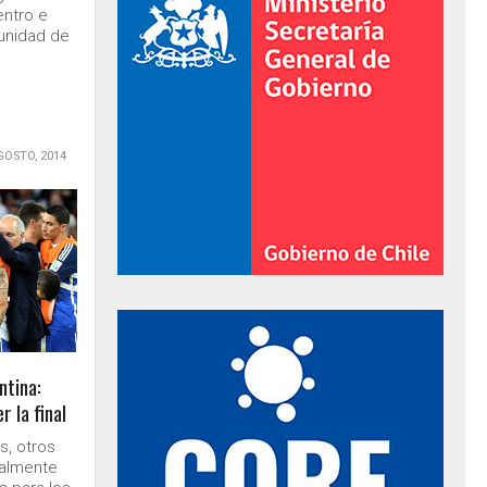
entro e
tunidad de
GOSTO, 2014
al de Gobierno
ntina:
 la final
s, otros
nalmente