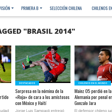
VISIÓN
PRIMERA B
SELECCIÓN CHILENA
CHILENOS E
AGGED "BRASIL 2014"
LEER MÁS
LEER MÁS
DESTACADOS
CHILENOS EN EL MUNDO
Sorpresa en la nómina de la
Mainz 05 perdió en l
rtido
«Roja» de cara a los amistosos
Alemania por penal e
con México y Haití
Gonzalo Jara
Ministerio Secretaría Gener
ciudad
Jorge Luis Sampaoli entregó
El defensor chileno ju