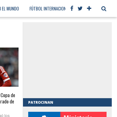
N EL MUNDO
FÚTBOL INTERNACIONAL
a Copa de
rrado de
PATROCINAN
al de Gobierno
gó los