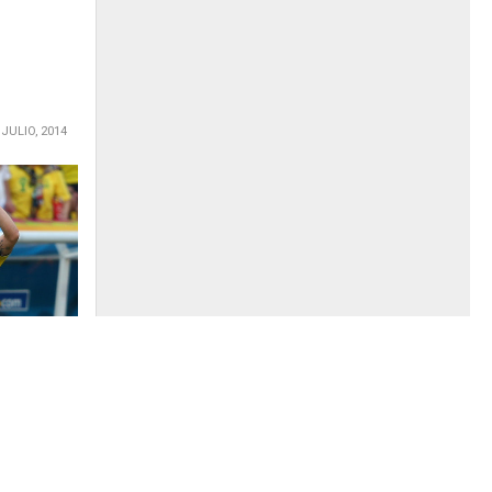
 JULIO, 2014
no Uruguay
a Uruguay,
al del
cuartos...