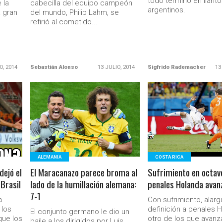
todo terminó en llanto
 la
cabecilla del equipo campeón
argentinos.
a gran
del mundo, Philip Lahm, se
refirió al cometido...
O, 2014
Sebastián Alonso
13 JULIO, 2014
Sigfrido Rademacher
13
LEER MÁS
LEER MÁS
ALEMANIA
COSTA RICA
ejó el
El Maracanazo parece broma al
Sufrimiento en octav
Brasil
lado de la humillación alemana:
penales Holanda avan
7-1
a
Con sufrimiento, alarg
 los
definición a penales 
El conjunto germano le dio un
que los
otro de los que avanz
baile a los dirigidos por Luis