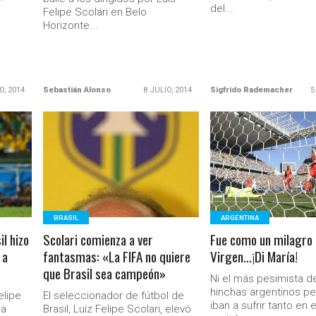
del...
Felipe Scolari en Belo
Horizonte...
O, 2014
Sebastián Alonso
8 JULIO, 2014
Sigfrido Rademacher
5
LEER MÁS
LEER MÁS
BRASIL
ARGENTINA
l hizo
Scolari comienza a ver
Fue como un milagro 
 a
fantasmas: «La FIFA no quiere
Virgen…¡Di María!
que Brasil sea campeón»
Ni el más pesimista d
hinchas argentinos p
elipe
El seleccionador de fútbol de
iban a sufrir tanto en 
la
Brasil, Luiz Felipe Scolari, elevó