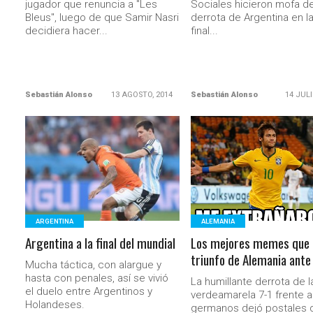
jugador que renuncia a "Les
Sociales hicieron mofa de
Bleus", luego de que Samir Nasri
derrota de Argentina en l
decidiera hacer...
final...
Sebastián Alonso
13 AGOSTO, 2014
Sebastián Alonso
14 JULI
LEER MÁS
LEER MÁS
ARGENTINA
ALEMANIA
Argentina a la final del mundial
Los mejores memes que d
triunfo de Alemania ante 
Mucha táctica, con alargue y
hasta con penales, así se vivió
La humillante derrota de l
el duelo entre Argentinos y
verdeamarela 7-1 frente a
Holandeses.
germanos dejó postales 