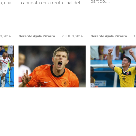
partido....
a, una
la apuesta en la recta final del...
O, 2014
Gerardo Ayala Pizarro
2 JULIO, 2014
Gerardo Ayala Pizarro
1
LEER MÁS
LEER MÁS
FEATURED
COLOMBIA
al aún
Holanda reaccionó a tiempo y
Si, si Colombia, no, 
ica
en la agonía rompió la ilusión
Colombia le ganó 2-0 
s
mexicana
por los octavos de fin
Mundial, y clasificó a 
n y
México estuvo a minutos de
se
hacer historia, sin embargo,