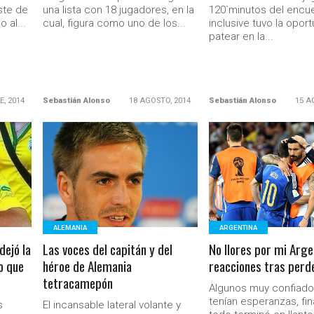
ste de
una lista con 18 jugadores, en la
120`minutos del encu
 al...
cual, figura como uno de los...
inclusive tuvo la opor
patear en la...
E, 2014
Sebastián Alonso
18 AGOSTO, 2014
Sebastián Alonso
15 A
LEER MÁS
LEER MÁS
Ministerio Secretaría Gener
ALEMANIA
ARGENTINA
ejó la
Las voces del capitán y del
No llores por mi Arge
o que
héroe de Alemania
reacciones tras perder
tetracamepón
Algunos muy confiado
tenían esperanzas, fi
s
El incansable lateral volante y