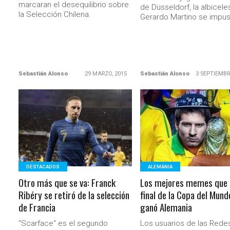
marcaran el desequilibrio sobre
de Düsseldorf, la albicele
la Selección Chilena.
Gerardo Martino se impuso
Sebastián Alonso
29 MARZO, 2015
Sebastián Alonso
3 SEPTIEMBR
LEER MÁS
LEER MÁS
DESTACADOS
ALEMANIA
Otro más que se va: Franck
Los mejores memes que d
Ribéry se retiró de la selección
final de la Copa del Mund
de Francia
ganó Alemania
"Scarface" es el segundo
Los usuarios de las Rede