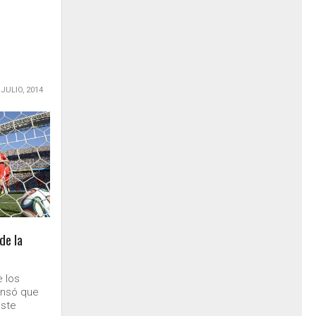
 JULIO, 2014
de la
e los
ensó que
este