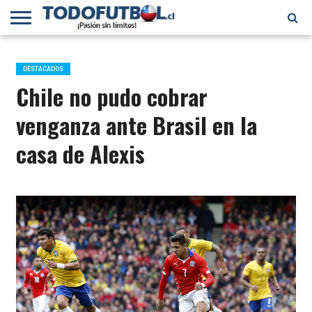
PRIMERA
DIVISIÓN
PRIMERA
SELECCIÓN
CHILENOS
FÚTBOL
B
CHILENA
EN EL
INTERNACIONAL
DESTACADOS
MUNDO
Chile no pudo cobrar
venganza ante Brasil en la
casa de Alexis