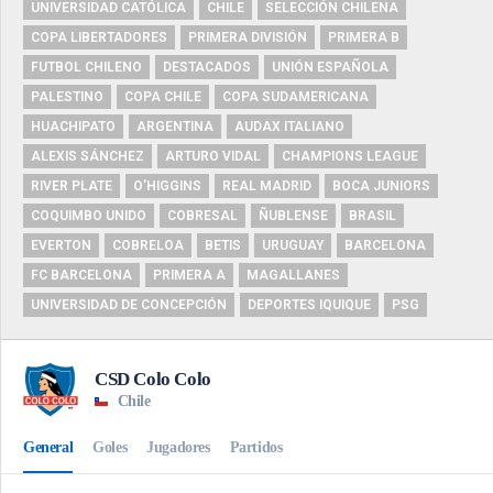
UNIVERSIDAD CATÓLICA
CHILE
SELECCIÓN CHILENA
COPA LIBERTADORES
PRIMERA DIVISIÓN
PRIMERA B
FUTBOL CHILENO
DESTACADOS
UNIÓN ESPAÑOLA
PALESTINO
COPA CHILE
COPA SUDAMERICANA
HUACHIPATO
ARGENTINA
AUDAX ITALIANO
ALEXIS SÁNCHEZ
ARTURO VIDAL
CHAMPIONS LEAGUE
RIVER PLATE
O'HIGGINS
REAL MADRID
BOCA JUNIORS
COQUIMBO UNIDO
COBRESAL
ÑUBLENSE
BRASIL
EVERTON
COBRELOA
BETIS
URUGUAY
BARCELONA
FC BARCELONA
PRIMERA A
MAGALLANES
UNIVERSIDAD DE CONCEPCIÓN
DEPORTES IQUIQUE
PSG