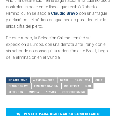
vino una desatención en la saga nacional, la cual no pudo
controlar un pase entre líneas que recibió Roberto
Firmino, quien se sacó a
Claudio Bravo
con un amague
y definió con el pórtico desguarnecido para decretar la
única cifra del pleito.
De este modo, la Selección Chilena terminó su
expedición a Europa, con una derrota ante Irán y con el
sin sabor de no conseguir la redención ante Brasil, luego
de la eliminación en el Mundial.
RELATED ITEMS
ALEXIS SÁNCHEZ
BRASIL
BRASIL 2014
CHILE
CLAUDIO BRAVO
EMIRATES STADIUM
INGLATERRA
IRÁN
JEFFERSON
MUNDIAL
NEYMAR
ROBERTO FIRMINO
PINCHE PARA AGREGAR SU COMENTARIO