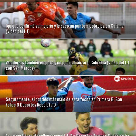
Iquique confirmó su mejoría y le sacó un punto a Cobreloa en Calama
(Video del 1-1)
Wanderers también empató y no pudo alcanzar a Cobreloa (Video del 1-1
con San Marcos)
Seguramente, el partido más malo de esta fecha en Primera B: San
Felipe 0 Deportes Recoleta 0
En un partidazo Magallanes venció 4-3 a Deportes Temuco (Video de los